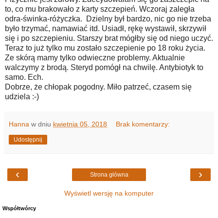
to, co mu brakowało z karty szczepień. Wczoraj zaległa
odra-świnka-różyczka. Dzielny był bardzo, nic go nie trzeba
było trzymać, namawiać itd. Usiadł, rękę wystawił, skrzywił
się i po szczepieniu. Starszy brat mógłby się od niego uczyć.
Teraz to już tylko mu zostało szczepienie po 18 roku życia.
Ze skórą mamy tylko odwieczne problemy. Aktualnie
walczymy z brodą. Steryd pomógł na chwilę. Antybiotyk to
samo. Ech.
Dobrze, że chłopak pogodny. Miło patrzeć, czasem się
udziela :-)
Hanna
w dniu
kwietnia 05, 2018
Brak komentarzy:
Udostępnij
‹
›
Strona główna
Wyświetl wersję na komputer
Współtwórcy