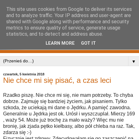
This site uses cookies from Google to deliver its services
and to analyze traffic. Your IP address and user-agent are
shared with Google along with performance and security
metrics to ensure quality of service, generate usage
statistics, and to detect and address abuse.
LEARN MORE
GOT IT
▼
czwartek, 5 kwietnia 2018
Nie chce mi się pisać, a czas leci
Rzadko piszę. Nie chce mi się, nie mam potrzeby. To chyba
dobrze. Zajmuję się bardziej życiem, jak pisaniem. Tylko
szkoda, że uciekają mi dane o Jędrku. A pamięć zawodna.
Generalnie u Jędrka jest ok. Urósł i wyszczuplał. Mierzy 169
, waży 54. Może już trochę za mało waży? Więc mu nie
bronię, jak zjada pętko kiełbasy, albo pół chleba na raz. Tak,
zdarza się :-)
Fizycznie jest zdrowy. Zdecydowałam się go zaszczepić na