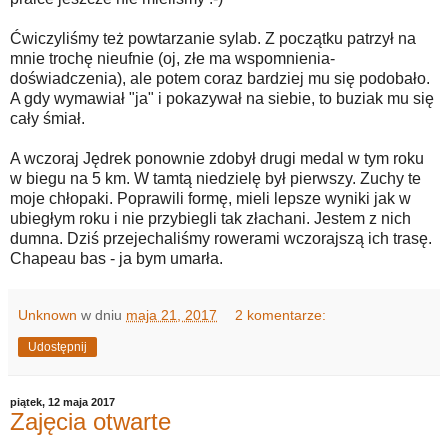
Ćwiczyliśmy też powtarzanie sylab. Z początku patrzył na
mnie trochę nieufnie (oj, złe ma wspomnienia-
doświadczenia), ale potem coraz bardziej mu się podobało.
A gdy wymawiał "ja" i pokazywał na siebie, to buziak mu się
cały śmiał.
A wczoraj Jędrek ponownie zdobył drugi medal w tym roku
w biegu na 5 km. W tamtą niedzielę był pierwszy. Zuchy te
moje chłopaki. Poprawili formę, mieli lepsze wyniki jak w
ubiegłym roku i nie przybiegli tak złachani. Jestem z nich
dumna. Dziś przejechaliśmy rowerami wczorajszą ich trasę.
Chapeau bas - ja bym umarła.
Unknown
w dniu
maja 21, 2017
2 komentarze:
Udostępnij
piątek, 12 maja 2017
Zajęcia otwarte