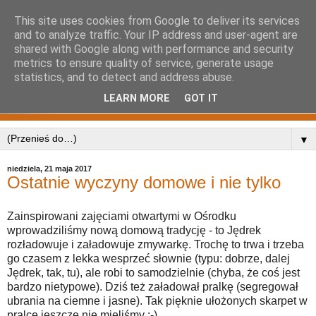
This site uses cookies from Google to deliver its services
and to analyze traffic. Your IP address and user-agent are
shared with Google along with performance and security
metrics to ensure quality of service, generate usage
statistics, and to detect and address abuse.
LEARN MORE
GOT IT
▼
niedziela, 21 maja 2017
Ostatnie wyczyny domowe i nie tylko
Zainspirowani zajęciami otwartymi w Ośrodku
wprowadziliśmy nową domową tradycję - to Jędrek
rozładowuje i załadowuje zmywarkę. Trochę to trwa i trzeba
go czasem z lekka wesprzeć słownie (typu: dobrze, dalej
Jędrek, tak, tu), ale robi to samodzielnie (chyba, że coś jest
bardzo nietypowe). Dziś też załadował pralkę (segregował
ubrania na ciemne i jasne). Tak pięknie ułożonych skarpet w
pralce jeszcze nie mieliśmy :-)