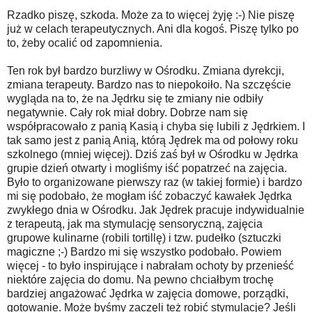
Rzadko piszę, szkoda. Może za to więcej żyję :-) Nie piszę
już w celach terapeutycznych. Ani dla kogoś. Piszę tylko po
to, żeby ocalić od zapomnienia.
Ten rok był bardzo burzliwy w Ośrodku. Zmiana dyrekcji,
zmiana terapeuty. Bardzo nas to niepokoiło. Na szczęście
wygląda na to, że na Jędrku się te zmiany nie odbiły
negatywnie. Cały rok miał dobry. Dobrze nam się
współpracowało z panią Kasią i chyba się lubili z Jędrkiem. I
tak samo jest z panią Anią, którą Jędrek ma od połowy roku
szkolnego (mniej więcej). Dziś zaś był w Ośrodku w Jędrka
grupie dzień otwarty i mogliśmy iść popatrzeć na zajęcia.
Było to organizowane pierwszy raz (w takiej formie) i bardzo
mi się podobało, że mogłam iść zobaczyć kawałek Jędrka
zwykłego dnia w Ośrodku. Jak Jędrek pracuje indywidualnie
z terapeutą, jak ma stymulację sensoryczną, zajęcia
grupowe kulinarne (robili tortillę) i tzw. pudełko (sztuczki
magiczne ;-) Bardzo mi się wszystko podobało. Powiem
więcej - to było inspirujące i nabrałam ochoty by przenieść
niektóre zajęcia do domu. Na pewno chciałbym trochę
bardziej angażować Jędrka w zajęcia domowe, porządki,
gotowanie. Może byśmy zaczęli też robić stymulacje? Jeśli