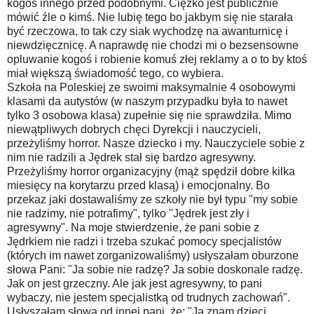
kogoś innego przed podobnymi. Ciężko jest publicznie
mówić źle o kimś. Nie lubię tego bo jakbym się nie starała
być rzeczowa, to tak czy siak wychodzę na awanturnicę i
niewdzięcznicę. A naprawdę nie chodzi mi o bezsensowne
opluwanie kogoś i robienie komuś złej reklamy a o to by ktoś
miał większą świadomość tego, co wybiera.
Szkoła na Poleskiej ze swoimi maksymalnie 4 osobowymi
klasami da autystów (w naszym przypadku była to nawet
tylko 3 osobowa klasa) zupełnie się nie sprawdziła. Mimo
niewątpliwych dobrych chęci Dyrekcji i nauczycieli,
przeżyliśmy horror. Nasze dziecko i my. Nauczyciele sobie z
nim nie radzili a Jędrek stał się bardzo agresywny.
Przeżyliśmy horror organizacyjny (mąż spędził dobre kilka
miesięcy na korytarzu przed klasą) i emocjonalny. Bo
przekaz jaki dostawaliśmy ze szkoły nie był typu "my sobie
nie radzimy, nie potrafimy", tylko "Jędrek jest zły i
agresywny". Na moje stwierdzenie, że pani sobie z
Jędrkiem nie radzi i trzeba szukać pomocy specjalistów
(których im nawet zorganizowaliśmy) usłyszałam oburzone
słowa Pani: "Ja sobie nie radzę? Ja sobie doskonale radzę.
Jak on jest grzeczny. Ale jak jest agresywny, to pani
wybaczy, nie jestem specjalistką od trudnych zachowań".
Usłyszałam słowa od innej pani, że: "Ja znam dzieci