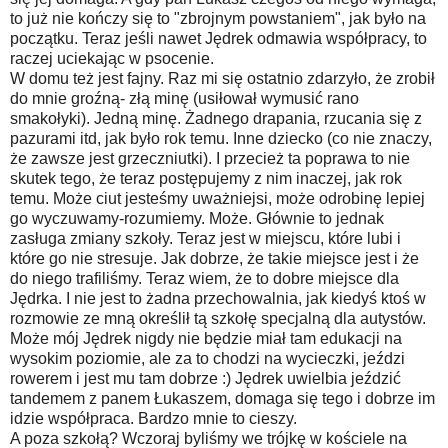
to już nie kończy się to "zbrojnym powstaniem", jak było na
początku. Teraz jeśli nawet Jędrek odmawia współpracy, to
raczej uciekając w psocenie.
W domu też jest fajny. Raz mi się ostatnio zdarzyło, że zrobił
do mnie groźną- złą minę (usiłował wymusić rano
smakołyki). Jedną minę. Żadnego drapania, rzucania się z
pazurami itd, jak było rok temu. Inne dziecko (co nie znaczy,
że zawsze jest grzeczniutki). I przecież ta poprawa to nie
skutek tego, że teraz postępujemy z nim inaczej, jak rok
temu. Może ciut jesteśmy uważniejsi, może odrobinę lepiej
go wyczuwamy-rozumiemy. Może. Głównie to jednak
zasługa zmiany szkoły. Teraz jest w miejscu, które lubi i
które go nie stresuje. Jak dobrze, że takie miejsce jest i że
do niego trafiliśmy. Teraz wiem, że to dobre miejsce dla
Jędrka. I nie jest to żadna przechowalnia, jak kiedyś ktoś w
rozmowie ze mną określił tą szkołę specjalną dla autystów.
Może mój Jędrek nigdy nie będzie miał tam edukacji na
wysokim poziomie, ale za to chodzi na wycieczki, jeździ
rowerem i jest mu tam dobrze :) Jędrek uwielbia jeździć
tandemem z panem Łukaszem, domaga się tego i dobrze im
idzie współpraca. Bardzo mnie to cieszy.
A poza szkołą? Wczoraj byliśmy we trójkę w kościele na