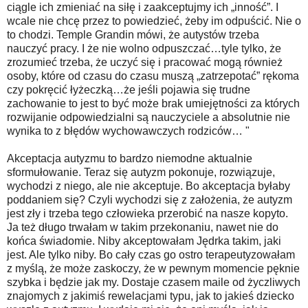
ciągle ich zmieniać na siłę i zaakceptujmy ich „inność”. I
wcale nie chcę przez to powiedzieć, żeby im odpuścić. Nie o
to chodzi. Temple Grandin mówi, że autystów trzeba
nauczyć pracy. I że nie wolno odpuszczać…tyle tylko, że
zrozumieć trzeba, że uczyć się i pracować mogą również
osoby, które od czasu do czasu muszą „zatrzepotać” rękoma
czy pokręcić łyżeczką…że jeśli pojawia się trudne
zachowanie to jest to być może brak umiejętności za których
rozwijanie odpowiedzialni są nauczyciele a absolutnie nie
wynika to z błędów wychowawczych rodziców… "
Akceptacja autyzmu to bardzo niemodne aktualnie
sformułowanie. Teraz się autyzm pokonuje, rozwiązuje,
wychodzi z niego, ale nie akceptuje. Bo akceptacja byłaby
poddaniem się? Czyli wychodzi się z założenia, że autyzm
jest zły i trzeba tego człowieka przerobić na nasze kopyto.
Ja też długo trwałam w takim przekonaniu, nawet nie do
końca świadomie. Niby akceptowałam Jędrka takim, jaki
jest. Ale tylko niby. Bo cały czas go ostro terapeutyzowałam
z myślą, że może zaskoczy, że w pewnym momencie pęknie
szybka i będzie jak my. Dostaje czasem maile od życzliwych
znajomych z jakimiś rewelacjami typu, jak to jakieś dziecko