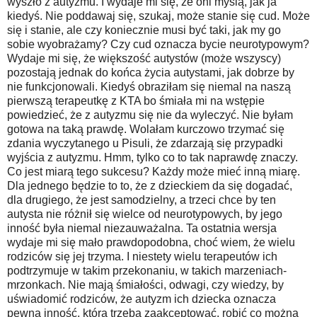
wyszło z autyzmu. I wydaje mi się, że oni myślą, jak ja
kiedyś. Nie poddawaj się, szukaj, może stanie się cud. Może
się i stanie, ale czy koniecznie musi być taki, jak my go
sobie wyobrażamy? Czy cud oznacza bycie neurotypowym?
Wydaje mi się, że większość autystów (może wszyscy)
pozostają jednak do końca życia autystami, jak dobrze by
nie funkcjonowali. Kiedyś obraziłam się niemal na naszą
pierwszą terapeutkę z KTA bo śmiała mi na wstępie
powiedzieć, że z autyzmu się nie da wyleczyć. Nie byłam
gotowa na taką prawdę. Wolałam kurczowo trzymać się
zdania wyczytanego u Pisuli, że zdarzają się przypadki
wyjścia z autyzmu. Hmm, tylko co to tak naprawdę znaczy.
Co jest miarą tego sukcesu? Każdy może mieć inną miarę.
Dla jednego będzie to to, że z dzieckiem da się dogadać,
dla drugiego, że jest samodzielny, a trzeci chce by ten
autysta nie różnił się wielce od neurotypowych, by jego
inność była niemal niezauważalna. Ta ostatnia wersja
wydaje mi się mało prawdopodobna, choć wiem, że wielu
rodziców się jej trzyma. I niestety wielu terapeutów ich
podtrzymuje w takim przekonaniu, w takich marzeniach-
mrzonkach. Nie mają śmiałości, odwagi, czy wiedzy, by
uświadomić rodziców, że autyzm ich dziecka oznacza
pewną inność, którą trzeba zaakceptować, robić co można