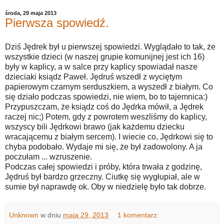
środa, 29 maja 2013
Pierwsza spowiedź.
Dziś Jędrek był u pierwszej spowiedzi. Wyglądało to tak, że
wszystkie dzieci (w naszej grupie komunijnej jest ich 16)
były w kaplicy, a w salce przy kaplicy spowiadał nasze
dzieciaki ksiądz Paweł. Jędruś wszedł z wyciętym
papierowym czarnym serduszkiem, a wyszedł z białym. Co
się działo podczas spowiedzi, nie wiem, bo to tajemnica:)
Przypuszczam, że ksiądz coś do Jędrka mówił, a Jędrek
raczej nic;) Potem, gdy z powrotem weszliśmy do kaplicy,
wszyscy bili Jędrkowi brawo (jak każdemu dziecku
wracającemu z białym sercem). I wiecie co, Jędrkowi się to
chyba podobało. Wydaje mi się, że był zadowolony. A ja
poczułam ... wzruszenie.
Podczas całej spowiedzi i próby, która trwała z godzinę,
Jędruś był bardzo grzeczny. Ciutkę się wygłupiał, ale w
sumie był naprawdę ok. Oby w niedzielę było tak dobrze.
Unknown
w dniu
maja 29, 2013
1 komentarz: