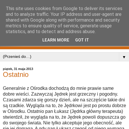
This site uses cookies from Google to deliver its services
and to analyze traffic. Your IP address and user-agent are
shared with Google along with performance and security
metrics to ensure quality of service, generate usage
statistics, and to detect and address abuse.
LEARN MORE
GOT IT
▼
piątek, 31 maja 2013
Ostatnio
Generalnie z Ośrodka dochodzą do mnie prawie same
dobre wieści. Zazwyczaj Jędrek jest grzeczny i pogodny.
Czasami zdarza się gorszy dzień, ale na szczęście takie dni
są rzadkie. Wygląda na to, że Jędrkowi jest po prostu dobrze
w Ośrodku. Ostatnio pan Łukasz (Jędrka główny terapeuta)
stwierdził, że wygląda na to, że Jędrek powoli dopuszcza go
do swojego świata. Nie tylko akceptuje jego obecność, ale
się jej domaga. A gdy pan Łukasz czegoś od niego wymaga,