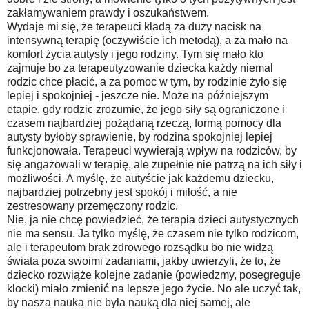
zakłamywaniem prawdy i oszukaństwem.
Wydaje mi się, że terapeuci kładą za duży nacisk na
intensywną terapię (oczywiście ich metodą), a za mało na
komfort życia autysty i jego rodziny. Tym się mało kto
zajmuje bo za terapeutyzowanie dziecka każdy niemal
rodzic chce płacić, a za pomoc w tym, by rodzinie żyło się
lepiej i spokojniej - jeszcze nie. Może na późniejszym
etapie, gdy rodzic zrozumie, że jego siły są ograniczone i
czasem najbardziej pożądaną rzeczą, formą pomocy dla
autysty byłoby sprawienie, by rodzina spokojniej lepiej
funkcjonowała. Terapeuci wywierają wpływ na rodziców, by
się angażowali w terapię, ale zupełnie nie patrzą na ich siły i
możliwości. A myślę, że autyście jak każdemu dziecku,
najbardziej potrzebny jest spokój i miłość, a nie
zestresowany przemęczony rodzic.
Nie, ja nie chcę powiedzieć, że terapia dzieci autystycznych
nie ma sensu. Ja tylko myślę, że czasem nie tylko rodzicom,
ale i terapeutom brak zdrowego rozsądku bo nie widzą
świata poza swoimi zadaniami, jakby uwierzyli, że to, że
dziecko rozwiąże kolejne zadanie (powiedzmy, posegreguje
klocki) miało zmienić na lepsze jego życie. No ale uczyć tak,
by nasza nauka nie była nauką dla niej samej, ale