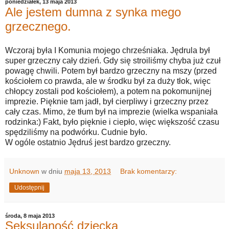
poniedziałek, 13 maja 2013
Ale jestem dumna z synka mego
grzecznego.
Wczoraj była I Komunia mojego chrześniaka. Jędrula był
super grzeczny cały dzień. Gdy się stroiliśmy chyba już czuł
powagę chwili. Potem był bardzo grzeczny na mszy (przed
kościołem co prawda, ale w środku był za duży tłok, więc
chłopcy zostali pod kościołem), a potem na pokomunijnej
imprezie. Pięknie tam jadł, był cierpliwy i grzeczny przez
cały czas. Mimo, że tłum był na imprezie (wielka wspaniała
rodzinka:) Fakt, było pięknie i ciepło, więc większość czasu
spędziliśmy na podwórku. Cudnie było.
W ogóle ostatnio Jędruś jest bardzo grzeczny.
Unknown
w dniu
maja 13, 2013
Brak komentarzy:
Udostępnij
środa, 8 maja 2013
Seksulaność dziecka