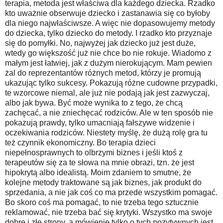
terapia, metoda jest właściwa dla każdego dziecka. Rzadko
kto uważnie obserwuje dziecko i zastanawia się co byłoby
dla niego najwłaściwsze. A więc nie dopasowujemy metody
do dziecka, tylko dziecko do metody. I rzadko kto przyznaje
się do pomyłki. No, najwyżej jak dziecko już jest duże,
wtedy go większość już nie chce bo nie rokuje. Wiadomo z
małym jest łatwiej, jak z dużym nierokującym. Mam pewien
żal do reprezentantów różnych metod, którzy je promują
ukazując tylko sukcesy. Pokazują różne cudowne przypadki,
te wzorcowe niemal, ale już nie podają jak jest zazwyczaj,
albo jak bywa. Być może wynika to z tego, że chcą
zachęcać, a nie zniechęcać rodziców. Ale w ten sposób nie
pokazują prawdy, tylko umacniają fałszywe widzenie i
oczekiwania rodziców. Niestety myślę, że dużą rolę gra tu
też czynnik ekonomiczny. Bo terapia dzieci
niepełnosprawnych to olbrzymi biznes i jeśli ktoś z
terapeutów się za te słowa na mnie obrazi, tzn. że jest
hipokrytą albo idealistą. Moim zdaniem to smutne, że
kolejne metody traktowane są jak biznes, jak produkt do
sprzedania, a nie jak coś co ma przede wszystkim pomagać.
Bo skoro coś ma pomagać, to nie trzeba tego sztucznie
reklamować, nie trzeba bać się krytyki. Wszystko ma swoje
dobre i złe strony, a mówienie tylko o tych pozytywnych jest