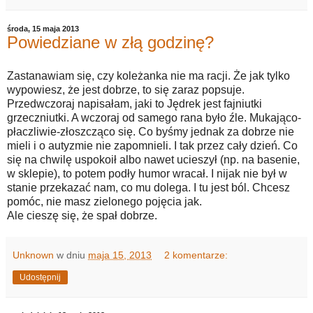
środa, 15 maja 2013
Powiedziane w złą godzinę?
Zastanawiam się, czy koleżanka nie ma racji. Że jak tylko
wypowiesz, że jest dobrze, to się zaraz popsuje.
Przedwczoraj napisałam, jaki to Jędrek jest fajniutki
grzeczniutki. A wczoraj od samego rana było źle. Mukająco-
płaczliwie-złoszcząco się. Co byśmy jednak za dobrze nie
mieli i o autyzmie nie zapomnieli. I tak przez cały dzień. Co
się na chwilę uspokoił albo nawet ucieszył (np. na basenie,
w sklepie), to potem podły humor wracał. I nijak nie był w
stanie przekazać nam, co mu dolega. I tu jest ból. Chcesz
pomóc, nie masz zielonego pojęcia jak.
Ale cieszę się, że spał dobrze.
Unknown
w dniu
maja 15, 2013
2 komentarze:
Udostępnij