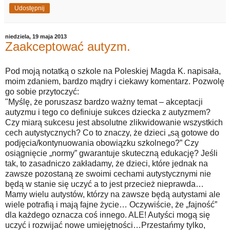
Udostępnij
niedziela, 19 maja 2013
Zaakceptować autyzm.
Pod moją notatką o szkole na Poleskiej Magda K. napisała,
moim zdaniem, bardzo mądry i ciekawy komentarz. Pozwolę
go sobie przytoczyć:
"Myślę, że poruszasz bardzo ważny temat – akceptacji
autyzmu i tego co definiuje sukces dziecka z autyzmem?
Czy miarą sukcesu jest absolutne zlikwidowanie wszystkich
cech autystycznych? Co to znaczy, że dzieci „są gotowe do
podjęcia/kontynuowania obowiązku szkolnego?” Czy
osiągnięcie „normy” gwarantuje skuteczną edukację? Jeśli
tak, to zasadniczo zakładamy, że dzieci, które jednak na
zawsze pozostaną ze swoimi cechami autystycznymi nie
będą w stanie się uczyć a to jest przecież nieprawda…
Mamy wielu autystów, którzy na zawsze będą autystami ale
wiele potrafią i mają fajne życie… Oczywiście, że „fajność”
dla każdego oznacza coś innego. ALE! Autyści mogą się
uczyć i rozwijać nowe umiejętności…Przestańmy tylko,