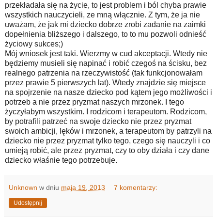
przekładała się na życie, to jest problem i ból chyba prawie
wszystkich nauczycieli, ze mną włącznie. Z tym, że ja nie
uważam, że jak mi dziecko dobrze zrobi zadanie na zaimki
dopełnienia bliższego i dalszego, to to mu pozwoli odnieść
życiowy sukces;)
Mój wniosek jest taki. Wierzmy w cud akceptacji. Wtedy nie
będziemy musieli się napinać i robić czegoś na ścisku, bez
realnego patrzenia na rzeczywistość (tak funkcjonowałam
przez prawie 5 pierwszych lat). Wtedy znajdzie się miejsce
na spojrzenie na nasze dziecko pod kątem jego możliwości i
potrzeb a nie przez pryzmat naszych mrzonek. I tego
życzyłabym wszystkim. I rodzicom i terapeutom. Rodzicom,
by potrafili patrzeć na swoje dziecko nie przez pryzmat
swoich ambicji, lęków i mrzonek, a terapeutom by patrzyli na
dziecko nie przez pryzmat tylko tego, czego się nauczyli i co
umieją robić, ale przez pryzmat, czy to oby działa i czy dane
dziecko właśnie tego potrzebuje.
Unknown
w dniu
maja 19, 2013
7 komentarzy:
Udostępnij