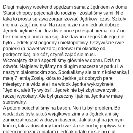
Długi majowy weekend spędzam sama z Jędrkiem w domu.
Starsi chłopcy pojechali do rodziny i zostaliśmy sami. Nie
taka to prosta sprawa zorganizować Jędrkowi czas. Szkoły
nie ma, zajęć nie ma. Na razie idzie nam jednak dobrze.
Jędrek pięknie śpi. Już dwie noce przespał niemal do 7.oo
bez nocnego budzenia się. Już dawno czegoś takiego nie
było. Jędrek jest pogodny i niekłopotliwy. Oczywiście rwie
papierki (a nawet wczoraj oderwał mi okładkę od
podręcznika), ale cóż, czymś zająć się musi.
Wczorajszy dzień spędziliśmy głównie w domu. Dziś na
odwrót. Najpierw byliśmy na długim spacerze w parku i w
naszym białostockim zoo. Spotkaliśmy się tam z koleżanką i
małą 7 letnią Zosią, która to Jędrka już dobrych parę
miesięcy nie widziała i na widok Jędrka wykrzyknęła:
"Jędlek, aleś Ty wylósł". Jędrek nie był zbyt towarzyski,
raczej wycofany. Ale był grzeczny i jak na Jędrka w miarę
sterowalny.
A potem pojechaliśmy na basen. No i tu był problem. Bo
woda dziś była jakoś wyjątkowo zimna a Jędrek ani się
zamierzał ruszać w dużym basenie. Jak utknął na jednym
końcu, tak zadowolony tam tkwił. Ja se trochę popływałam,
potem go pozaczepiałam i jednak udało mi się go ciut