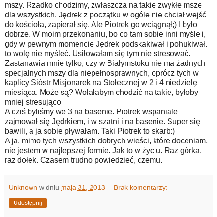
mszy. Rzadko chodzimy, zwłaszcza na takie zwykłe msze
dla wszystkich. Jędrek z początku w ogóle nie chciał wejść
do kościoła, zapierał się. Ale Piotrek go wciągnął;) I było
dobrze. W moim przekonaniu, bo co tam sobie inni myśleli,
gdy w pewnym momencie Jędrek podskakiwał i pohukiwał,
to wolę nie myśleć. Usiłowałam się tym nie stresować.
Zastanawia mnie tylko, czy w Białymstoku nie ma żadnych
specjalnych mszy dla niepełnosprawnych, oprócz tych w
kaplicy Sióstr Misjonarek na Stołecznej w 2 i 4 niedzielę
miesiąca. Może są? Wolałabym chodzić na takie, byłoby
mniej stresująco.
A dziś byliśmy we 3 na basenie. Piotrek wspaniale
zajmował się Jędrkiem, i w szatni i na basenie. Super się
bawili, a ja sobie pływałam. Taki Piotrek to skarb:)
A ja, mimo tych wszystkich dobrych wieści, które doceniam,
nie jestem w najlepszej formie. Jak to w życiu. Raz górka,
raz dołek. Czasem trudno powiedzieć, czemu.
Unknown
w dniu
maja 31, 2013
Brak komentarzy:
Udostępnij