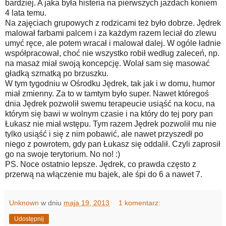
bardziej. A jaka była histeria na pierwszych jazdach koniem
4 lata temu.
Na zajęciach grupowych z rodzicami też było dobrze. Jędrek
malował farbami palcem i za każdym razem leciał do zlewu
umyć ręce, ale potem wracał i malował dalej. W ogóle ładnie
współpracował, choć nie wszystko robił według zaleceń, np.
na masaż miał swoją koncepcję. Wolał sam się masować
gładką szmatką po brzuszku.
W tym tygodniu w Ośrodku Jędrek, tak jak i w domu, humor
miał zmienny. Za to w tamtym było super. Nawet któregoś
dnia Jędrek pozwolił swemu terapeucie usiąść na kocu, na
którym się bawi w wolnym czasie i na który do tej pory pan
Łukasz nie miał wstępu. Tym razem Jędrek pozwolił mu nie
tylko usiąść i się z nim pobawić, ale nawet przyszedł po
niego z powrotem, gdy pan Łukasz się oddalił. Czyli zaprosił
go na swoje terytorium. No no! :)
PS. Noce ostatnio lepsze. Jędrek, co prawda często z
przerwą na włączenie mu bajek, ale śpi do 6 a nawet 7.
Unknown
w dniu
maja 19, 2013
1 komentarz:
Udostępnij