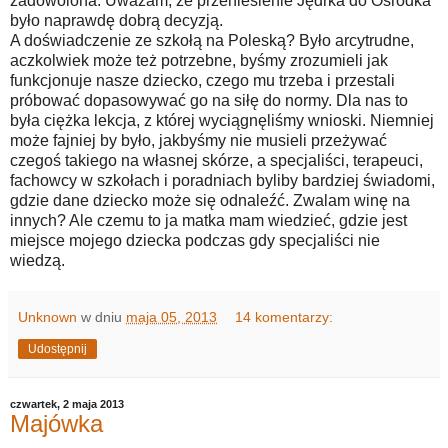
zadowolona. Uważam, że przeniesienie Jędrka do Ośrodka
było naprawdę dobrą decyzją.
A doświadczenie ze szkołą na Poleską? Było arcytrudne,
aczkolwiek może też potrzebne, byśmy zrozumieli jak
funkcjonuje nasze dziecko, czego mu trzeba i przestali
próbować dopasowywać go na siłę do normy. Dla nas to
była ciężka lekcja, z której wyciągnęliśmy wnioski. Niemniej
może fajniej by było, jakbyśmy nie musieli przeżywać
czegoś takiego na własnej skórze, a specjaliści, terapeuci,
fachowcy w szkołach i poradniach byliby bardziej świadomi,
gdzie dane dziecko może się odnaleźć. Zwalam winę na
innych? Ale czemu to ja matka mam wiedzieć, gdzie jest
miejsce mojego dziecka podczas gdy specjaliści nie
wiedzą.
Unknown
w dniu
maja 05, 2013
14 komentarzy:
Udostępnij
czwartek, 2 maja 2013
Majówka