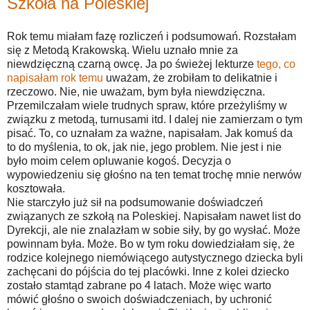
Szkoła na Poleskiej
Rok temu miałam fazę rozliczeń i podsumowań. Rozstałam
się z Metodą Krakowską. Wielu uznało mnie za
niewdzięczną czarną owcę. Ja po świeżej lekturze
tego, co
napisałam rok temu
uważam, że zrobiłam to delikatnie i
rzeczowo. Nie, nie uważam, bym była niewdzięczna.
Przemilczałam wiele trudnych spraw, które przeżyliśmy w
związku z metodą, turnusami itd. I dalej nie zamierzam o tym
pisać. To, co uznałam za ważne, napisałam. Jak komuś da
to do myślenia, to ok, jak nie, jego problem. Nie jest i nie
było moim celem opluwanie kogoś. Decyzja o
wypowiedzeniu się głośno na ten temat trochę mnie nerwów
kosztowała.
Nie starczyło już sił na podsumowanie doświadczeń
związanych ze szkołą na Poleskiej. Napisałam nawet list do
Dyrekcji, ale nie znalazłam w sobie siły, by go wysłać. Może
powinnam była. Może. Bo w tym roku dowiedziałam się, że
rodzice kolejnego niemówiącego autystycznego dziecka byli
zachęcani do pójścia do tej placówki. Inne z kolei dziecko
zostało stamtąd zabrane po 4 latach. Może więc warto
mówić głośno o swoich doświadczeniach, by uchronić