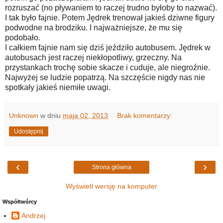
rozruszać (no pływaniem to raczej trudno byłoby to nazwać).
I tak było fajnie. Potem Jędrek trenował jakieś dziwne figury
podwodne na brodziku. I najważniejsze, że mu się
podobało.
I całkiem fajnie nam się dziś jeździło autobusem. Jędrek w
autobusach jest raczej niekłopotliwy, grzeczny. Na
przystankach trochę sobie skacze i cuduje, ale niegroźnie.
Najwyżej se ludzie popatrzą. Na szczęście nigdy nas nie
spotkały jakieś niemiłe uwagi.
Unknown
w dniu
maja 02, 2013
Brak komentarzy:
Udostępnij
‹
›
Strona główna
Wyświetl wersję na komputer
Współtwórcy
Andrzej