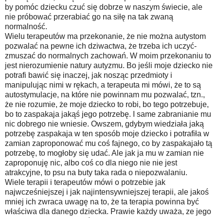
by pomóc dziecku czuć się dobrze w naszym świecie, ale
nie próbować przerabiać go na siłę na tak zwaną
normalność.
Wielu terapeutów ma przekonanie, że nie można autystom
pozwalać na pewne ich dziwactwa, że trzeba ich uczyć-
zmuszać do normalnych zachowań. W moim przekonaniu to
jest nierozumienie natury autyzmu. Bo jeśli moje dziecko nie
potrafi bawić się inaczej, jak nosząc przedmioty i
manipulując nimi w rękach, a terapeuta mi mówi, że to są
autostymulacje, na które nie powinnam mu pozwalać, tzn.,
że nie rozumie, że moje dziecko to robi, bo tego potrzebuje,
bo to zaspakaja jakąś jego potrzebę. I same zabranianie mu
nic dobrego nie wniesie. Owszem, gdybym wiedziała jaką
potrzebę zaspakaja w ten sposób moje dziecko i potrafiła w
zamian zaproponować mu coś fajnego, co by zaspakajało tą
potrzebę, to mogłoby się udać. Ale jak ja mu w zamian nie
zaproponuję nic, albo coś co dla niego nie nie jest
atrakcyjne, to psu na buty taka rada o niepozwalaniu.
Wiele terapii i terapeutów mówi o potrzebie jak
najwcześniejszej i jak najintensywniejszej terapii, ale jakoś
mniej ich zwraca uwagę na to, że ta terapia powinna być
właściwa dla danego dziecka. Prawie każdy uważa, ze jego