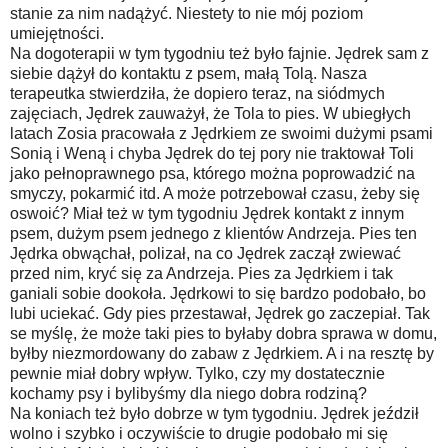
stanie za nim nadążyć. Niestety to nie mój poziom
umiejętności.
Na dogoterapii w tym tygodniu też było fajnie. Jędrek sam z
siebie dążył do kontaktu z psem, małą Tolą. Nasza
terapeutka stwierdziła, że dopiero teraz, na siódmych
zajęciach, Jędrek zauważył, że Tola to pies. W ubiegłych
latach Zosia pracowała z Jędrkiem ze swoimi dużymi psami
Sonią i Weną i chyba Jędrek do tej pory nie traktował Toli
jako pełnoprawnego psa, którego można poprowadzić na
smyczy, pokarmić itd. A może potrzebował czasu, żeby się
oswoić? Miał też w tym tygodniu Jędrek kontakt z innym
psem, dużym psem jednego z klientów Andrzeja. Pies ten
Jędrka obwąchał, polizał, na co Jędrek zaczął zwiewać
przed nim, kryć się za Andrzeja. Pies za Jędrkiem i tak
ganiali sobie dookoła. Jędrkowi to się bardzo podobało, bo
lubi uciekać. Gdy pies przestawał, Jędrek go zaczepiał. Tak
se myślę, że może taki pies to byłaby dobra sprawa w domu,
byłby niezmordowany do zabaw z Jędrkiem. A i na resztę by
pewnie miał dobry wpływ. Tylko, czy my dostatecznie
kochamy psy i bylibyśmy dla niego dobra rodziną?
Na koniach też było dobrze w tym tygodniu. Jędrek jeździł
wolno i szybko i oczywiście to drugie podobało mi się