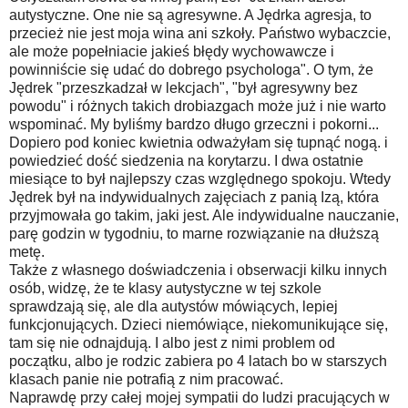
autystyczne. One nie są agresywne. A Jędrka agresja, to
przecież nie jest moja wina ani szkoły. Państwo wybaczcie,
ale może popełniacie jakieś błędy wychowawcze i
powinniście się udać do dobrego psychologa". O tym, że
Jędrek "przeszkadzał w lekcjach", "był agresywny bez
powodu" i różnych takich drobiazgach może już i nie warto
wspominać. My byliśmy bardzo długo grzeczni i pokorni...
Dopiero pod koniec kwietnia odważyłam się tupnąć nogą. i
powiedzieć dość siedzenia na korytarzu. I dwa ostatnie
miesiące to był najlepszy czas względnego spokoju. Wtedy
Jędrek był na indywidualnych zajęciach z panią Izą, która
przyjmowała go takim, jaki jest. Ale indywidualne nauczanie,
parę godzin w tygodniu, to marne rozwiązanie na dłuższą
metę.
Także z własnego doświadczenia i obserwacji kilku innych
osób, widzę, że te klasy autystyczne w tej szkole
sprawdzają się, ale dla autystów mówiących, lepiej
funkcjonujących. Dzieci niemówiące, niekomunikujące się,
tam się nie odnajdują. I albo jest z nimi problem od
początku, albo je rodzic zabiera po 4 latach bo w starszych
klasach panie nie potrafią z nim pracować.
Naprawdę przy całej mojej sympatii do ludzi pracujących w