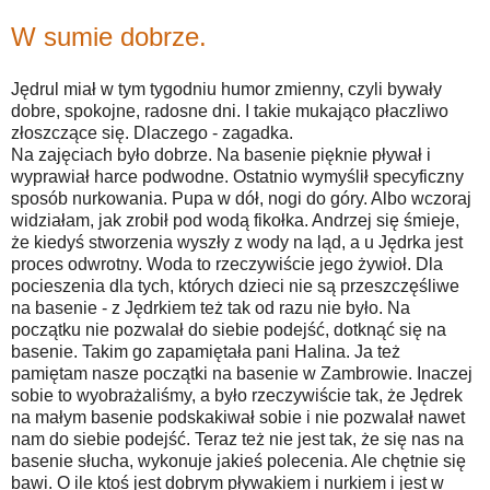
W sumie dobrze.
Jędrul miał w tym tygodniu humor zmienny, czyli bywały
dobre, spokojne, radosne dni. I takie mukająco płaczliwo
złoszczące się. Dlaczego - zagadka.
Na zajęciach było dobrze. Na basenie pięknie pływał i
wyprawiał harce podwodne. Ostatnio wymyślił specyficzny
sposób nurkowania. Pupa w dół, nogi do góry. Albo wczoraj
widziałam, jak zrobił pod wodą fikołka. Andrzej się śmieje,
że kiedyś stworzenia wyszły z wody na ląd, a u Jędrka jest
proces odwrotny. Woda to rzeczywiście jego żywioł. Dla
pocieszenia dla tych, których dzieci nie są przeszczęśliwe
na basenie - z Jędrkiem też tak od razu nie było. Na
początku nie pozwalał do siebie podejść, dotknąć się na
basenie. Takim go zapamiętała pani Halina. Ja też
pamiętam nasze początki na basenie w Zambrowie. Inaczej
sobie to wyobrażaliśmy, a było rzeczywiście tak, że Jędrek
na małym basenie podskakiwał sobie i nie pozwalał nawet
nam do siebie podejść. Teraz też nie jest tak, że się nas na
basenie słucha, wykonuje jakieś polecenia. Ale chętnie się
bawi. O ile ktoś jest dobrym pływakiem i nurkiem i jest w