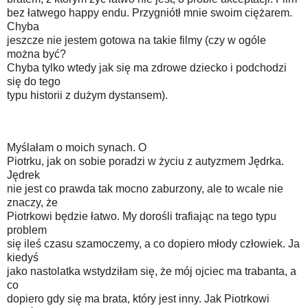
bez łatwego happy endu. Przygniótł mnie swoim ciężarem.
Chyba
jeszcze nie jestem gotowa na takie filmy (czy w ogóle
można być?
Chyba tylko wtedy jak się ma zdrowe dziecko i podchodzi
się do tego
typu historii z dużym dystansem).
Myślałam o moich synach. O
Piotrku, jak on sobie poradzi w życiu z autyzmem Jędrka.
Jędrek
nie jest co prawda tak mocno zaburzony, ale to wcale nie
znaczy, że
Piotrkowi będzie łatwo. My dorośli trafiając na tego typu
problem
się ileś czasu szamoczemy, a co dopiero młody człowiek. Ja
kiedyś
jako nastolatka wstydziłam się, że mój ojciec ma trabanta, a
co
dopiero gdy się ma brata, który jest inny. Jak Piotrkowi