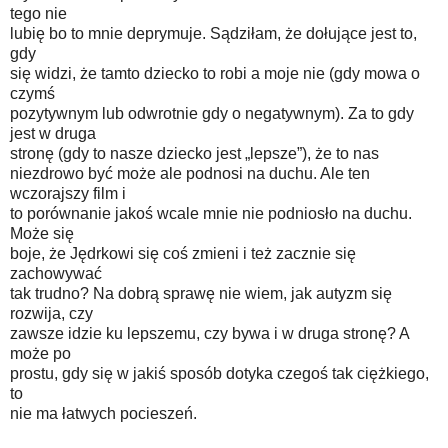
tego nie
lubię bo to mnie deprymuje. Sądziłam, że dołujące jest to,
gdy
się widzi, że tamto dziecko to robi a moje nie (gdy mowa o
czymś
pozytywnym lub odwrotnie gdy o negatywnym). Za to gdy
jest w druga
stronę (gdy to nasze dziecko jest „lepsze”), że to nas
niezdrowo być może ale podnosi na duchu. Ale ten
wczorajszy film i
to porównanie jakoś wcale mnie nie podniosło na duchu.
Może się
boje, że Jędrkowi się coś zmieni i też zacznie się
zachowywać
tak trudno? Na dobrą sprawę nie wiem, jak autyzm się
rozwija, czy
zawsze idzie ku lepszemu, czy bywa i w druga stronę? A
może po
prostu, gdy się w jakiś sposób dotyka czegoś tak ciężkiego,
to
nie ma łatwych pocieszeń.