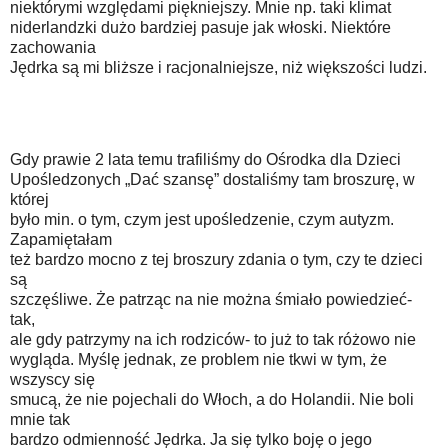
niektórymi względami piękniejszy. Mnie np. taki klimat
niderlandzki dużo bardziej pasuje jak włoski. Niektóre
zachowania
Jędrka są mi bliższe i racjonalniejsze, niż większości ludzi.
Gdy prawie 2 lata temu trafiliśmy do Ośrodka dla Dzieci
Upośledzonych „Dać szansę” dostaliśmy tam broszurę, w
której
było min. o tym, czym jest upośledzenie, czym autyzm.
Zapamiętałam
też bardzo mocno z tej broszury zdania o tym, czy te dzieci
są
szczęśliwe. Że patrząc na nie można śmiało powiedzieć-
tak,
ale gdy patrzymy na ich rodziców- to już to tak różowo nie
wygląda. Myślę jednak, ze problem nie tkwi w tym, że
wszyscy się
smucą, że nie pojechali do Włoch, a do Holandii. Nie boli
mnie tak
bardzo odmienność Jędrka. Ja się tylko boję o jego