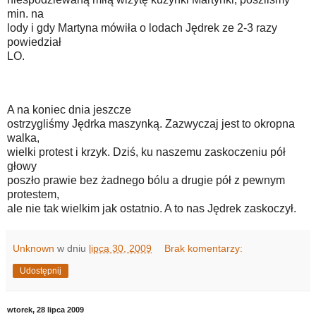
min. na
lody i gdy Martyna mówiła o lodach Jędrek ze 2-3 razy
powiedział
LO.
A na koniec dnia jeszcze
ostrzygliśmy Jędrka maszynką. Zazwyczaj jest to okropna
walka,
wielki protest i krzyk. Dziś, ku naszemu zaskoczeniu pół
głowy
poszło prawie bez żadnego bólu a drugie pół z pewnym
protestem,
ale nie tak wielkim jak ostatnio. A to nas Jędrek zaskoczył.
Unknown
w dniu
lipca 30, 2009
Brak komentarzy:
Udostępnij
wtorek, 28 lipca 2009