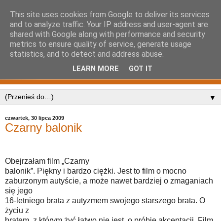
This site uses cookies from Google to deliver its services
and to analyze traffic. Your IP address and user-agent are
shared with Google along with performance and security
metrics to ensure quality of service, generate usage
statistics, and to detect and address abuse.
LEARN MORE
GOT IT
▼
czwartek, 30 lipca 2009
Czarny balonik
Obejrzałam film „Czarny
balonik”. Piękny i bardzo ciężki. Jest to film o mocno
zaburzonym autyście, a może nawet bardziej o zmaganiach
się jego
16-letniego brata z autyzmem swojego starszego brata. O
życiu z
bratem, z którym żyć łatwo nie jest, o próbie akceptacji. Film