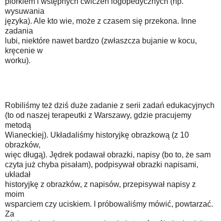
piórkiem i wstępnych ćwiczeń logopedycznych (np.
wysuwania
języka). Ale kto wie, może z czasem się przekona. Inne
zadania
lubi, niektóre nawet bardzo (zwłaszcza bujanie w kocu,
kręcenie w
worku).
Robiliśmy też dziś duże zadanie z serii zadań edukacyjnych
(to od naszej terapeutki z Warszawy, gdzie pracujemy
metodą
Wianeckiej). Układaliśmy historyjkę obrazkową (z 10
obrazków,
więc długą). Jędrek podawał obrazki, napisy (bo to, że sam
czyta już chyba pisałam), podpisywał obrazki napisami,
układał
historyjkę z obrazków, z napisów, przepisywał napisy z
moim
wsparciem czy uciskiem. I próbowaliśmy mówić, powtarzać.
Za