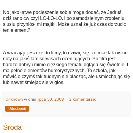
No jako łatwe pocieszenie sobie mogę dodać, że Jędruś
dziś rano ćwiczył LO-LO-LO. I po samodzielnym zrobieniu
siusiu przyniósł mi majtki. Może uznał że już czas dorzucić
ten element?
A wracając jeszcze do filmy, to dziwię się, że miał tak niskie
noty na jakiś tam serwisach oceniających. Bo film jest
bardzo dobry i mimo ciężkiego tematu ogląda się świetnie. I
ma pełno elementów humorystycznych. To szkoła, jak
mówić o czymś tak trudnym nie płacząc, ale usmiechając się
lub nawet śmiejąc się w głos.
Unknown
w dniu
lipca 30, 2009
2 komentarze:
Udostępnij
Środa