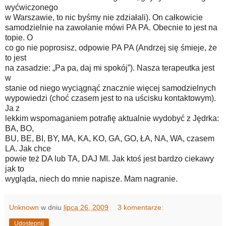
wyćwiczonego
w Warszawie, to nic byśmy nie zdziałali). On całkowicie
samodzielnie na zawołanie mówi PA PA. Obecnie to jest na
topie. O
co go nie poprosisz, odpowie PA PA (Andrzej się śmieje, że
to jest
na zasadzie: „Pa pa, daj mi spokój”). Nasza terapeutka jest
w
stanie od niego wyciągnąć znacznie więcej samodzielnych
wypowiedzi (choć czasem jest to na uścisku kontaktowym).
Ja z
lekkim wspomaganiem potrafię aktualnie wydobyć z Jędrka:
BA, BO,
BU, BE, BI, BY, MA, KA, KO, GA, GO, ŁA, NA, WA, czasem
LA. Jak chce
powie też DA lub TA, DAJ MI. Jak ktoś jest bardzo ciekawy
jak to
wygląda, niech do mnie napisze. Mam nagranie.
Unknown
w dniu
lipca 26, 2009
3 komentarze:
Udostępnij