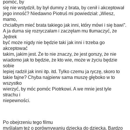
pomóc, by
się nie wstydził, by był dumny z brata, by cenił i akceptował
jego inność? Niedawno Piotruś mi powiedział: „Wiesz,
mamo,
chciałbym mieć brata takiego jak inni, który mówi i się bawi”.
A ja durna się rozryczałam i zaczęłam mu tłumaczyć, że
Jędrek
być może nigdy nie będzie taki jak inni i trzeba go
akceptować
takim, jakim jest. Że to nie znaczy, że jest gorszy, że nie
wiadomo jak to będzie, że kto wie, może w życiu będzie
sobie
lepiej radził jak inni itp. itd. Tylko czemu ja ryczę, skoro to
takie fajne? Chyba najpierw sama muszę głęboko w to
wszystko
wierzyć, by móc pomóc Piotrkowi. A we mnie jest tyle
strachu i
niepewności.
Po obejrzeniu tego filmu
myślałam też o porównywaniu dziecka do dziecka. Bardzo