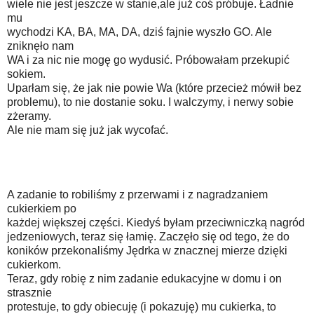
wiele nie jest jeszcze w stanie,ale już coś próbuje. Ładnie
mu
wychodzi KA, BA, MA, DA, dziś fajnie wyszło GO. Ale
zniknęło nam
WA i za nic nie mogę go wydusić. Próbowałam przekupić
sokiem.
Uparłam się, że jak nie powie Wa (które przecież mówił bez
problemu), to nie dostanie soku. I walczymy, i nerwy sobie
zżeramy.
Ale nie mam się już jak wycofać.
A zadanie to robiliśmy z przerwami i z nagradzaniem
cukierkiem po
każdej większej części. Kiedyś byłam przeciwniczką nagród
jedzeniowych, teraz się łamię. Zaczęło się od tego, że do
koników przekonaliśmy Jędrka w znacznej mierze dzięki
cukierkom.
Teraz, gdy robię z nim zadanie edukacyjne w domu i on
strasznie
protestuje, to gdy obiecuję (i pokazuję) mu cukierka, to