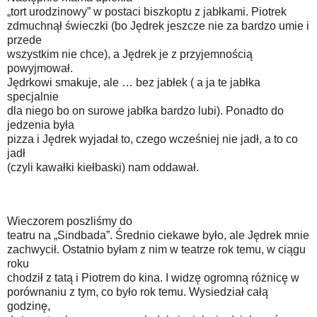
„tort urodzinowy” w postaci biszkoptu z jabłkami. Piotrek
zdmuchnął świeczki (bo Jędrek jeszcze nie za bardzo umie i
przede
wszystkim nie chce), a Jędrek je z przyjemnością
powyjmował.
Jędrkowi smakuje, ale … bez jabłek ( a ja te jabłka
specjalnie
dla niego bo on surowe jabłka bardzo lubi). Ponadto do
jedzenia była
pizza i Jędrek wyjadał to, czego wcześniej nie jadł, a to co
jadł
(czyli kawałki kiełbaski) nam oddawał.
Wieczorem poszliśmy do
teatru na „Sindbada”. Średnio ciekawe było, ale Jędrek mnie
zachwycił. Ostatnio byłam z nim w teatrze rok temu, w ciągu
roku
chodził z tatą i Piotrem do kina. I widzę ogromną różnicę w
porównaniu z tym, co było rok temu. Wysiedział całą
godzinę,