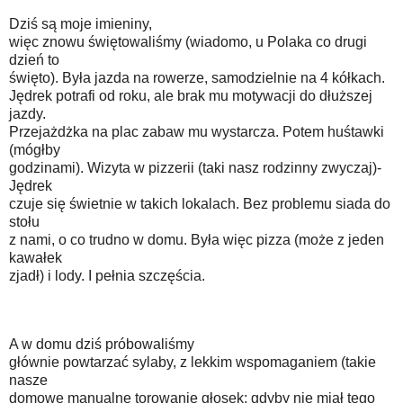
Dziś są moje imieniny,
więc znowu świętowaliśmy (wiadomo, u Polaka co drugi
dzień to
święto). Była jazda na rowerze, samodzielnie na 4 kółkach.
Jędrek potrafi od roku, ale brak mu motywacji do dłuższej
jazdy.
Przejażdżka na plac zabaw mu wystarcza. Potem huśtawki
(mógłby
godzinami). Wizyta w pizzerii (taki nasz rodzinny zwyczaj)-
Jędrek
czuje się świetnie w takich lokalach. Bez problemu siada do
stołu
z nami, o co trudno w domu. Była więc pizza (może z jeden
kawałek
zjadł) i lody. I pełnia szczęścia.
A w domu dziś próbowaliśmy
głównie powtarzać sylaby, z lekkim wspomaganiem (takie
nasze
domowe manualne torowanie głosek; gdyby nie miał tego