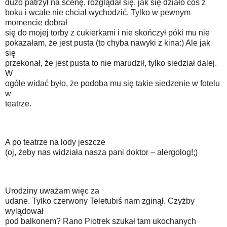
dużo patrzył na scenę, rozglądał się, jak się działo coś z
boku i wcale nie chciał wychodzić. Tylko w pewnym
momencie dobrał
się do mojej torby z cukierkami i nie skończył póki mu nie
pokazałam, że jest pusta (to chyba nawyki z kina:) Ale jak
się
przekonał, że jest pusta to nie marudził, tylko siedział dalej.
W
ogóle widać było, że podoba mu się takie siedzenie w fotelu
w
teatrze.
A po teatrze na lody jeszcze
(oj, żeby nas widziała nasza pani doktor – alergolog!;)
Urodziny uważam więc za
udane. Tylko czerwony Teletubiś nam zginął. Czyżby
wylądował
pod balkonem? Rano Piotrek szukał tam ukochanych