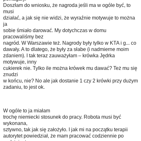
Doszłam do wniosku, że nagroda jeśli ma w ogóle być, to
musi
działać, a jak się nie widzi, że wyraźnie motywuje to można
ja
sobie śmiało darować. My dotychczas w domu
pracowaliśmy bez
nagród. W Warszawie też. Nagrody były tylko w KTA i g... co
dawały. A to dlatego, że były za słabe (i nadmierne moim
zdaniem). I tak teraz zauważyłam – krówka Jędrka
motywuje, inny
cukierek nie. Tylko ile można krówek mu dawać? Też mu się
znudzi
w końcu, nie? No ale jak dostanie 1 czy 2 krówki przy dużym
zadaniu, to jest ok.
W ogóle to ja miałam
trochę niemiecki stosunek do pracy. Robota musi być
wykonana,
sztywno, tak jak się założyło. I jak mi na początku terapii
autorytet powiedział, że mam pracować codziennie po