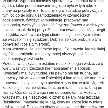
W tamtym tygodniu mieliśmy spotkanie w Ośrodku na temat
Jędrka, takie podsumowanie tego, co było w tym roku +
plany na przyszły rok. Te plany się w zasadzie pokrywają z
tym, co do tej pory: usamodzielniać w czynnościach
codziennych, ćwiczyć komunikację, pracować nad
sensoryką, ćwiczyć aktywność fizyczną (nawet z większym
naciskiem jak do tej pory). Plus opracowanie jakiejś strategii
na Jędrka zachowania typu ślinienie się i niszczycielstwo.
Ze wszystkim się zgadzam. Dobrze, że ktoś próbuje o tym
pomyśleć i coś z tym zrobić.
Mam wrażenie, że jest trochę lepiej. Co prawda Jędrek dalej
się ślini namiętnie, ale jakby mniej niszczył i jakiś taki
spokojniejszy jest trochę.
Przed chwilą czytałam ostatnie notatki z bloga i widzę, że o
wielu ważnych rzeczach nie napisałam (nie sposób).
Kwiecień i maj były trudne. Na pewno nie tak trudne, jak
pierwszy rok w szkole na Poleskiej 4 lata temu, ale trudne w
porównaniu z tym, co było powiedzmy w tym w roku. Jędrek
zaczął się strasznie ślinić, lizać po rękach i mazać śliną po
twarzy. Coś obrzydliwego i nie do opanowania. Poza tym
włączył mu się niszczyciel, o czym pisałam. Miał też czas
"fekaliowy" (mazanie się kupą), który na szczęście w miarę
szybko minął. Pozostało niszczycielstwo, ale drobniejszego