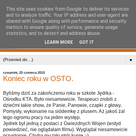
This site uses cookies from Google to deliver its services
and to analyze traffic. Your IP address and user-agent are
shared with Google along with performance and security
metrics to ensure quality of service, generate usage
statistics, and to detect and address abuse.
LEARN MORE
GOT IT
▼
czwartek, 25 czerwca 2015
Koniec roku w OSTO.
Byliśmy dziś za zakończeniu roku w szkole Jędrka -
Ośrodku KTA. Było niesamowicie. Terapeuci zrobili z
dziećmi takie show, że Panie, Panowie, czapki z głowy.
Pomysły, wykonanie na siódemkę z plusem. Aż jakoś żal
tego ogromu pracy na jeden występ.
Jędrek był jedną z postaci z Gwiezdnych Wojen (wstyd
powiedzieć, nie oglądałam filmu). Wyglądał niesamowicie
przystojnie. Chyba mu taki strój kupię ;-)