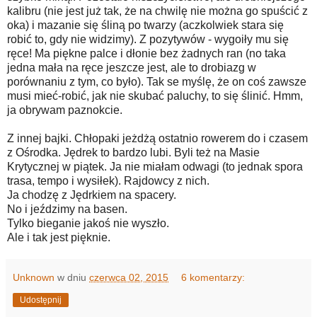
kalibru (nie jest już tak, że na chwilę nie można go spuścić z
oka) i mazanie się śliną po twarzy (aczkolwiek stara się
robić to, gdy nie widzimy). Z pozytywów - wygoiły mu się
ręce! Ma piękne palce i dłonie bez żadnych ran (no taka
jedna mała na ręce jeszcze jest, ale to drobiazg w
porównaniu z tym, co było). Tak se myślę, że on coś zawsze
musi mieć-robić, jak nie skubać paluchy, to się ślinić. Hmm,
ja obrywam paznokcie.
Z innej bajki. Chłopaki jeżdżą ostatnio rowerem do i czasem
z Ośrodka. Jędrek to bardzo lubi. Byli też na Masie
Krytycznej w piątek. Ja nie miałam odwagi (to jednak spora
trasa, tempo i wysiłek). Rajdowcy z nich.
Ja chodzę z Jędrkiem na spacery.
No i jeździmy na basen.
Tylko bieganie jakoś nie wyszło.
Ale i tak jest pięknie.
Unknown
w dniu
czerwca 02, 2015
6 komentarzy:
Udostępnij