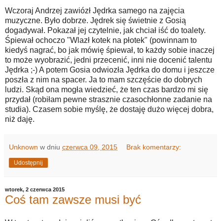
Wczoraj Andrzej zawiózł Jędrka samego na zajęcia
muzyczne. Było dobrze. Jędrek się świetnie z Gosią
dogadywał. Pokazał jej czytelnie, jak chciał iść do toalety.
Śpiewał ochoczo "Wlazł kotek na płotek" (powinnam to
kiedyś nagrać, bo jak mówię śpiewał, to każdy sobie inaczej
to może wyobrazić, jedni przecenić, inni nie docenić talentu
Jędrka ;-) A potem Gosia odwiozła Jędrka do domu i jeszcze
poszła z nim na spacer. Ja to mam szczęście do dobrych
ludzi. Skąd ona mogła wiedzieć, że ten czas bardzo mi się
przydał (robiłam pewne strasznie czasochłonne zadanie na
studia). Czasem sobie myślę, że dostaję dużo więcej dobra,
niż daję.
Unknown
w dniu
czerwca 09, 2015
Brak komentarzy:
Udostępnij
wtorek, 2 czerwca 2015
Coś tam zawsze musi być