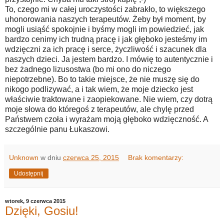
To, czego mi w całej uroczystości zabrakło, to większego
uhonorowania naszych terapeutów. Żeby był moment, by
mogli usiąść spokojnie i byśmy mogli im powiedzieć, jak
bardzo cenimy ich trudną pracę i jak głęboko jesteśmy im
wdzięczni za ich pracę i serce, życzliwość i szacunek dla
naszych dzieci. Ja jestem bardzo. I mówię to autentycznie i
bez żadnego lizusostwa (bo mi ono do niczego
niepotrzebne). Bo to takie miejsce, że nie muszę się do
nikogo podlizywać, a i tak wiem, że moje dziecko jest
właściwie traktowane i zaopiekowane. Nie wiem, czy dotrą
moje słowa do któregoś z terapeutów, ale chylę przed
Państwem czoła i wyrażam moją głęboko wdzięczność. A
szczególnie panu Łukaszowi.
Unknown
w dniu
czerwca 25, 2015
Brak komentarzy:
Udostępnij
wtorek, 9 czerwca 2015
Dzięki, Gosiu!