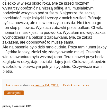
dziecko w wieku około roku, tyle że przed rocznym
wystarczy opróżnić najniższą półkę, a tu musiałabym
podwiesić wszystko pod sufitem. Najgorsze, że zaczął
przekładać moje książki i rzeczy z moich szuflad. Próbuję
być stanowcza, ale nie wiem czy to coś da. No i trzeba go
non stop pilnować. Wyrzuca zabawki przez balkon. Chwila
moment i misiek jest na podwórku. Wydałam mu więc zakaz
wychodzenia na balkon z zabawkami, tyle, że zakaz
zakazem, ale dopilnować to muszę sama.
Ale na basenie było dziś rano cudnie. Poza tam humor jakby
u Jędrka lepszy, złości się zdecydowanie mniej. Ostatnia
wielka awantura była wczoraj rano. Teraz nawet przychodzi,
zagląda w oczy, daje buziaki - fajny jest. Ciekawe jak będzie
w szkole w pierwszym pełnym tygodniu. Oczywiście mam
pietra.
Unknown
w dniu
września 04, 2011
Brak komentarzy:
Udostępnij
piątek, 2 września 2011