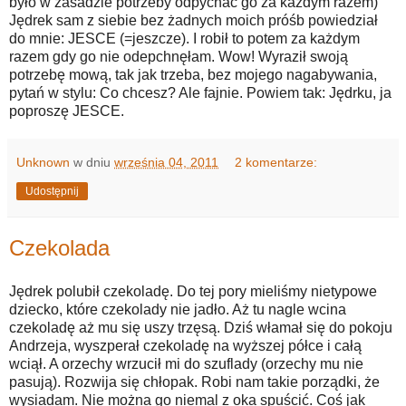
było w zasadzie potrzeby odpychać go za każdym razem)
Jędrek sam z siebie bez żadnych moich próśb powiedział
do mnie: JESCE (=jeszcze). I robił to potem za każdym
razem gdy go nie odepchnęłam. Wow! Wyraził swoją
potrzebę mową, tak jak trzeba, bez mojego nagabywania,
pytań w stylu: Co chcesz? Ale fajnie. Powiem tak: Jędrku, ja
poproszę JESCE.
Unknown
w dniu
września 04, 2011
2 komentarze:
Udostępnij
Czekolada
Jędrek polubił czekoladę. Do tej pory mieliśmy nietypowe
dziecko, które czekolady nie jadło. Aż tu nagle wcina
czekoladę aż mu się uszy trzęsą. Dziś włamał się do pokoju
Andrzeja, wyszperał czekoladę na wyższej półce i całą
wciął. A orzechy wrzucił mi do szuflady (orzechy mu nie
pasują). Rozwija się chłopak. Robi nam takie porządki, że
wysiadam. Nie można go niemal z oka spuścić. Coś jak