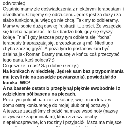
odwrotnie;)
Ostatnio mamy złe doświadczenia z niektórymi terapeutami i
ośrodkami. Czujemy się odrzuceni. Jędrek jest za duży i za
słabo funkcjonuje, więc go nie chcą. Tak my to odbieramy.
Mamy w sobie dużą dawkę frustracji i... złości. Że wszędzie
się trzeba napraszać. To tak bardzo boli, gdy się słyszy
koleje "nie" i gdy jeszcze przy tym odbiera się "focha"
terapeuty (napraszają się, przeszkadzają mi). Niedługo
chyba zacznę gryźć. A poza tym to postanowiłam być
dzielna jak Roman Bratny (muszę w końcu coś przeczytać
tego pana, ktoś poleca? ;)
Co jeszcze u nas? Są i dobre rzeczy:)
Na konikach w niedzielę, Jędrek sam bez przypominania
mu (czyli nie na zasadzie powtarzania), powiedział do
konika: WIO!
A na basenie ostatnio przepłynął pięknie swobodnie i z
wdziękiem pół basenu na plecach.
Poza tym polubił bardzo czekoladę, więc mam teraz w
domu ostrą konkurencję do mojej ulubionej potrawy;)
A jeszcze zaczęliśmy chodzić na msze wspólnoty (nazwę
oczywiście zapomniałam), która zrzesza osoby
niepełnosprawne, ich rodziny i przyjaciół. Msza ma miejsce