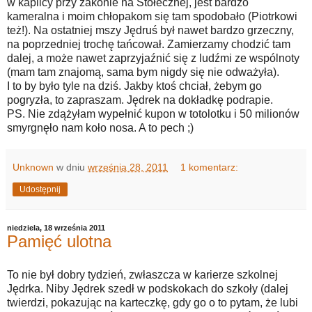
w kaplicy przy zakonie na Stołecznej, jest bardzo
kameralna i moim chłopakom się tam spodobało (Piotrkowi
też!). Na ostatniej mszy Jędruś był nawet bardzo grzeczny,
na poprzedniej trochę tańcował. Zamierzamy chodzić tam
dalej, a może nawet zaprzyjaźnić się z ludźmi ze wspólnoty
(mam tam znajomą, sama bym nigdy się nie odważyła).
I to by było tyle na dziś. Jakby ktoś chciał, żebym go
pogryzła, to zapraszam. Jędrek na dokładkę podrapie.
PS. Nie zdążyłam wypełnić kupon w totolotku i 50 milionów
smyrgnęło nam koło nosa. A to pech ;)
Unknown
w dniu
września 28, 2011
1 komentarz:
Udostępnij
niedziela, 18 września 2011
Pamięć ulotna
To nie był dobry tydzień, zwłaszcza w karierze szkolnej
Jędrka. Niby Jędrek szedł w podskokach do szkoły (dalej
twierdzi, pokazując na karteczkę, gdy go o to pytam, że lubi