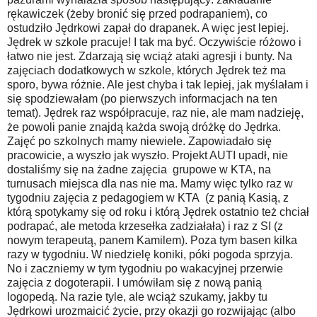
rękawiczek (żeby bronić się przed podrapaniem), co
ostudziło Jędrkowi zapał do drapanek. A więc jest lepiej.
Jędrek w szkole pracuje! I tak ma być. Oczywiście różowo i
łatwo nie jest. Zdarzają się wciąż ataki agresji i bunty. Na
zajęciach dodatkowych w szkole, których Jędrek też ma
sporo, bywa różnie. Ale jest chyba i tak lepiej, jak myślałam i
się spodziewałam (po pierwszych informacjach na ten
temat). Jędrek raz współpracuje, raz nie, ale mam nadzieję,
że powoli panie znajdą każda swoją dróżkę do Jędrka.
Zajęć po szkolnych mamy niewiele. Zapowiadało się
pracowicie, a wyszło jak wyszło. Projekt AUTI upadł, nie
dostaliśmy się na żadne zajęcia grupowe w KTA, na
turnusach miejsca dla nas nie ma. Mamy więc tylko raz w
tygodniu zajęcia z pedagogiem w KTA (z panią Kasią, z
którą spotykamy się od roku i którą Jędrek ostatnio też chciał
podrapać, ale metoda krzesełka zadziałała) i raz z SI (z
nowym terapeutą, panem Kamilem). Poza tym basen kilka
razy w tygodniu. W niedzielę koniki, póki pogoda sprzyja.
No i zaczniemy w tym tygodniu po wakacyjnej przerwie
zajęcia z dogoterapii. I umówiłam się z nową panią
logopedą. Na razie tyle, ale wciąż szukamy, jakby tu
Jędrkowi urozmaicić życie, przy okazji go rozwijając (albo