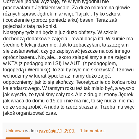
Uczciwie jednak wyznaję, że w tym tygodniu nie
pracowałam z Jędrkiem wcale. Za dużo miałam na głowie
różnych spraw. Jędrek miał więc "lajcik". Tylko szkoła
i codziennie (oprócz poniedziałku) basen. Teraz zaś
pojechał z tatą na koniki.
Następny tydzień będzie już dużo obfitszy. W szkole
dochodzą dodatkowe zajęcia - rewalidacja itd. W sumie ma
średnio 6 lekcji dziennie. Jak to zobaczyłam, to zaczęłam
się zastanawiać, czy go zapisywać jeszcze na coś innego
oprócz basenu. No, ale... skoro załapaliśmy się na zajęcia
w KTA (z pedagogiem i SI) i w AUTI (z pedagogiem,
logopedą i Weronikę), to żal by było nie skorzystać. I znowu
wchodzimy w kierat typu: teraz mamy dużo zajęć,
odpoczniemy, jak to się skończy. Teoretycznie do końca roku
kalendarzowego. W tamtym roku też tak miało być, a wyszło
jak wyszło, że tyraliśmy cały rok. Ale z drugiej strony Jędrek
jak wraca do domu o 15.oo i nie ma nic, to się nudzi, nie ma
co ze sobą zrobić. A nuda to rzecz straszna. Trzeba mu więc
jakoś organizować czas.
Unknown
w dniu
września 11, 2011
1 komentarz: