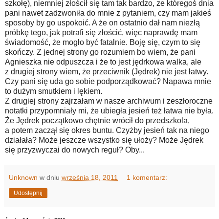
szkołę), niemniej złościł się tam tak bardzo, ze któregoś dnia
pani nawet zadzwoniła do mnie z pytaniem, czy mam jakieś
sposoby by go uspokoić. A że on ostatnio dał nam niezłą
próbkę tego, jak potrafi się złościć, więc naprawdę mam
świadomość, że mogło być fatalnie. Boję się, czym to się
skończy. Z jednej strony go rozumiem bo wiem, że pani
Agnieszka nie odpuszcza i że to jest jędrkowa walka, ale
z drugiej strony wiem, że przeciwnik (Jędrek) nie jest łatwy.
Czy pani się uda go sobie podporządkować? Napawa mnie
to dużym smutkiem i lękiem.
Z drugiej strony zajrzałam w nasze archiwum i zeszłoroczne
notatki przypomniały mi, że ubiegła jesień też łatwa nie była.
Że Jędrek początkowo chętnie wrócił do przedszkola,
a potem zaczął się okres buntu. Czyżby jesień tak na niego
działała? Może jeszcze wszystko się ułoży? Może Jędrek
się przyzwyczai do nowych reguł? Oby...
Unknown
w dniu
września 18, 2011
1 komentarz:
Udostępnij