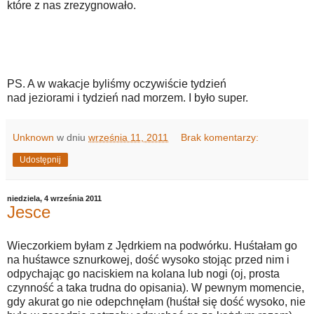
które z nas zrezygnowało.
PS. A w wakacje byliśmy oczywiście tydzień
nad jeziorami i tydzień nad morzem. I było super.
Unknown
w dniu
września 11, 2011
Brak komentarzy:
Udostępnij
niedziela, 4 września 2011
Jesce
Wieczorkiem byłam z Jędrkiem na podwórku. Huśtałam go
na huśtawce sznurkowej, dość wysoko stojąc przed nim i
odpychając go naciskiem na kolana lub nogi (oj, prosta
czynność a taka trudna do opisania). W pewnym momencie,
gdy akurat go nie odepchnęłam (huśtał się dość wysoko, nie