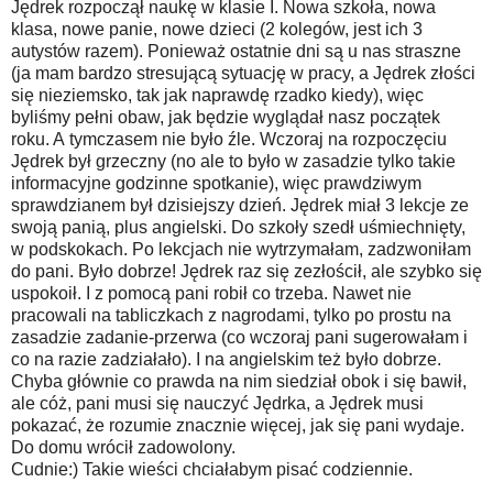
Jędrek rozpoczął naukę w klasie I. Nowa szkoła, nowa
klasa, nowe panie, nowe dzieci (2 kolegów, jest ich 3
autystów razem). Ponieważ ostatnie dni są u nas straszne
(ja mam bardzo stresującą sytuację w pracy, a Jędrek złości
się nieziemsko, tak jak naprawdę rzadko kiedy), więc
byliśmy pełni obaw, jak będzie wyglądał nasz początek
roku. A tymczasem nie było źle. Wczoraj na rozpoczęciu
Jędrek był grzeczny (no ale to było w zasadzie tylko takie
informacyjne godzinne spotkanie), więc prawdziwym
sprawdzianem był dzisiejszy dzień. Jędrek miał 3 lekcje ze
swoją panią, plus angielski. Do szkoły szedł uśmiechnięty,
w podskokach. Po lekcjach nie wytrzymałam, zadzwoniłam
do pani. Było dobrze! Jędrek raz się zezłościł, ale szybko się
uspokoił. I z pomocą pani robił co trzeba. Nawet nie
pracowali na tabliczkach z nagrodami, tylko po prostu na
zasadzie zadanie-przerwa (co wczoraj pani sugerowałam i
co na razie zadziałało). I na angielskim też było dobrze.
Chyba głównie co prawda na nim siedział obok i się bawił,
ale cóż, pani musi się nauczyć Jędrka, a Jędrek musi
pokazać, że rozumie znacznie więcej, jak się pani wydaje.
Do domu wrócił zadowolony.
Cudnie:) Takie wieści chciałabym pisać codziennie.