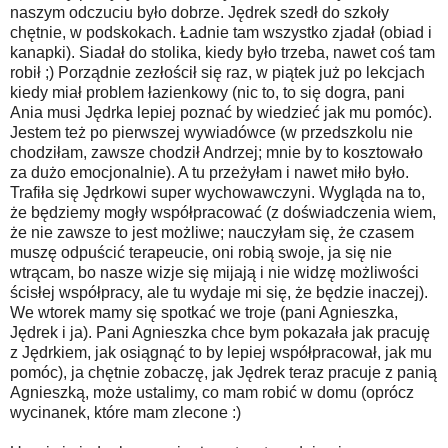
naszym odczuciu było dobrze. Jędrek szedł do szkoły
chętnie, w podskokach. Ładnie tam wszystko zjadał (obiad i
kanapki). Siadał do stolika, kiedy było trzeba, nawet coś tam
robił ;) Porządnie zezłościł się raz, w piątek już po lekcjach
kiedy miał problem łazienkowy (nic to, to się dogra, pani
Ania musi Jędrka lepiej poznać by wiedzieć jak mu pomóc).
Jestem też po pierwszej wywiadówce (w przedszkolu nie
chodziłam, zawsze chodził Andrzej; mnie by to kosztowało
za dużo emocjonalnie). A tu przeżyłam i nawet miło było.
Trafiła się Jędrkowi super wychowawczyni. Wygląda na to,
że będziemy mogły współpracować (z doświadczenia wiem,
że nie zawsze to jest możliwe; nauczyłam się, że czasem
muszę odpuścić terapeucie, oni robią swoje, ja się nie
wtrącam, bo nasze wizje się mijają i nie widzę możliwości
ścisłej współpracy, ale tu wydaje mi się, że będzie inaczej).
We wtorek mamy się spotkać we troje (pani Agnieszka,
Jędrek i ja). Pani Agnieszka chce bym pokazała jak pracuję
z Jędrkiem, jak osiągnąć to by lepiej współpracował, jak mu
pomóc), ja chętnie zobaczę, jak Jędrek teraz pracuje z panią
Agnieszką, może ustalimy, co mam robić w domu (oprócz
wycinanek, które mam zlecone :)