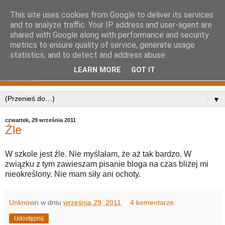
This site uses cookies from Google to deliver its services
and to analyze traffic. Your IP address and user-agent are
shared with Google along with performance and security
metrics to ensure quality of service, generate usage
statistics, and to detect and address abuse.
LEARN MORE
GOT IT
▼
czwartek, 29 września 2011
Źle
W szkole jest źle. Nie myślałam, że aż tak bardzo. W
związku z tym zawieszam pisanie bloga na czas bliżej mi
nieokreślony. Nie mam siły ani ochoty.
Unknown
w dniu
września 29, 2011
4 komentarze:
Udostępnij