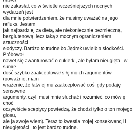
nie zakasłał, co w świetle wcześniejszych nocnych
wydarzeń jest
dla mnie potwierdzeniem, że musimy uważać na jego
refluks. Jestem
jak najbardziej za dietą, ale niekoniecznie bezmleczną,
bezglutenową, lecz taką z mocnym ograniczeniem
sztuczności i
słodyczy. Bardzo to trudne bo Jędrek uwielbia słodkości.
Próbował
nawet się awanturować o cukierki, ale byłam nieugięta i w
sumie
dość szybko zaakceptował siłę moich argumentów
(poważnie, mam
wrażenie, że łatwiej mu zaakceptować coś, gdy podaję
sensowne
argumenty, czyli musi mnie słuchać i rozumieć, co mówię;
choć
oczywiście sceptycy powiedzą, że chodzi tylko o ton mojego
głosu,
ale ja swoje wiem). Teraz to kwestia mojej konsekwencji i
nieugiętości i to jest bardzo trudne.