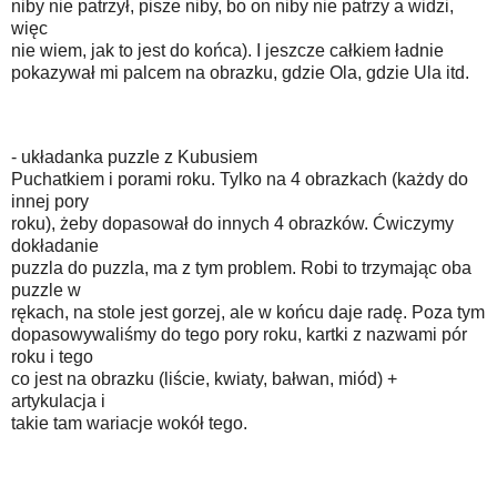
niby nie patrzył, pisze niby, bo on niby nie patrzy a widzi,
więc
nie wiem, jak to jest do końca). I jeszcze całkiem ładnie
pokazywał mi palcem na obrazku, gdzie Ola, gdzie Ula itd.
- układanka puzzle z Kubusiem
Puchatkiem i porami roku. Tylko na 4 obrazkach (każdy do
innej pory
roku), żeby dopasował do innych 4 obrazków. Ćwiczymy
dokładanie
puzzla do puzzla, ma z tym problem. Robi to trzymając oba
puzzle w
rękach, na stole jest gorzej, ale w końcu daje radę. Poza tym
dopasowywaliśmy do tego pory roku, kartki z nazwami pór
roku i tego
co jest na obrazku (liście, kwiaty, bałwan, miód) +
artykulacja i
takie tam wariacje wokół tego.