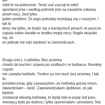
ale
robił to na polecenie. Teraz zaś zaczął to robić
spontanicznie i według potrzeb (nie na zasadzie zabawy
dzień-noc). Jest tylko
jeden problem. Że jego potrzeby rozmijają się z naszymi. I
tak to
teraz nie tylko, że budzi się o bandyckich porach, to jeszcze
zapala sobie światło w środku mojej nocy. Nagle okazało
się, że
on jednak nie lubi siedzieć w ciemnościach.
Druga rzecz. Lodówka. Bez przerwy
chodzi do kuchni i szpera po szafkach i w lodówce. Niestety
często
nie zamyka lodówki. Trudno za nim łazić bez przerwy. I tak
to,
przedwczoraj, gdy zauważyłam, że lodówka gorzej mrozi,
stwierdziłam – dość. Zapowiedziałam Jędrkowi, że jak
będzie
zostawiał otwartą lodówkę, to będę biła w pupę (od paru
miesięcy było po dobroci, tylko upominałam i prosiłam). Nie