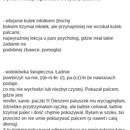
- wbijanie kulek młotkiem (trochę
bokiem trzymał młotek, ale przynajmniej nie wciskał kulek
palcami;
najwyraźniej lekcja u pani psycholog, gdzie miał takie
zadanie na
podobnej zbawce, pomogła)
- widokówka świąteczna. Ładnie
powtórzył: sa-nie, (r)e-ni-fe- (r), pa-(cz)-ki (w nawiasach
podaje,
co mu nie wychodzi lub niezbyt czysto). Pokazał palcem,
gdzie jest
renifer, sanie, paczki !!! Owszem paluszek mu wyciągnęłam,
ździebko przytrzymałam rączkę, ale ładnie celował, ładnie
trzymał palec i dość chętnie pokazywał. Byłam w szoku, bo
przecież on nie umie pokazywać palcem (a nawet i całą
dłonią).
A tu pięknie pokazywał odpowiadając na moje pytanie typu: