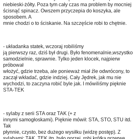
niebieski-żółty. Poza tym cały czas ma problem by mocniej
ścisnąć spinacz. Owszem przyczepia do koszyka, ale
sposobem. A
mnie chodzi o to ściskanie. Na szczęście robi to chętnie.
- układanka statek, wczoraj robiliśmy
ją pierwszy raz, dziś był drugi. Było fenomenalnie,wszystko
samodzielnie, sprawnie. Tylko jeden klocek, najpierw
próbował
włożyć, gdzie trzeba, ale ponieważ miał źle odwrócony, to
zaczął wkładać, gdzie indziej. Cały Jędrek, jak mu nie
wychodzi, to zaczyna robić byle jak. I mówiliśmy pięknie
STA-TEK
- sylaby z serii STA oraz TAK (+ z
innymi samogłoskami). Pięknie mówił: STA, STO, STU itd.
Tak
płynnie, czysto, bez dużego wysiłku (widzę postęp). Z
sylabami: TAK, TEK itp. było gorzej, robi krótką przerwę