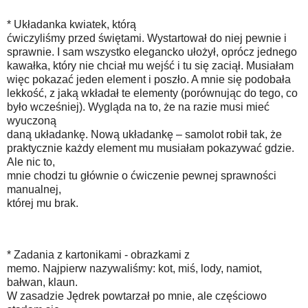
* Układanka kwiatek, którą
ćwiczyliśmy przed świętami. Wystartował do niej pewnie i
sprawnie. I sam wszystko elegancko ułożył, oprócz jednego
kawałka, który nie chciał mu wejść i tu się zaciął. Musiałam
więc pokazać jeden element i poszło. A mnie się podobała
lekkość, z jaką wkładał te elementy (porównując do tego, co
było wcześniej). Wygląda na to, że na razie musi mieć
wyuczoną
daną układankę. Nową układankę – samolot robił tak, że
praktycznie każdy element mu musiałam pokazywać gdzie.
Ale nic to,
mnie chodzi tu głównie o ćwiczenie pewnej sprawności
manualnej,
której mu brak.
* Zadania z kartonikami - obrazkami z
memo. Najpierw nazywaliśmy: kot, miś, lody, namiot,
bałwan, klaun.
W zasadzie Jędrek powtarzał po mnie, ale częściowo