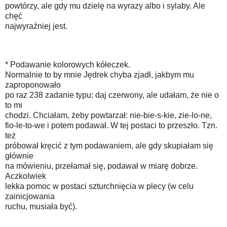
powtórzy, ale gdy mu dzielę na wyrazy albo i sylaby. Ale
chęć
najwyraźniej jest.
* Podawanie kolorowych kółeczek.
Normalnie to by mnie Jędrek chyba zjadł, jakbym mu
zaproponowało
po raz 238 zadanie typu: daj czerwony, ale udałam, że nie o
to mi
chodzi. Chciałam, żeby powtarzał: nie-bie-s-kie, zie-lo-ne,
fio-le-to-we i potem podawał. W tej postaci to przeszło. Tzn.
też
próbował kręcić z tym podawaniem, ale gdy skupiałam się
głównie
na mówieniu, przełamał się, podawał w miarę dobrze.
Aczkolwiek
lekka pomoc w postaci szturchnięcia w plecy (w celu
zainicjowania
ruchu, musiała być).