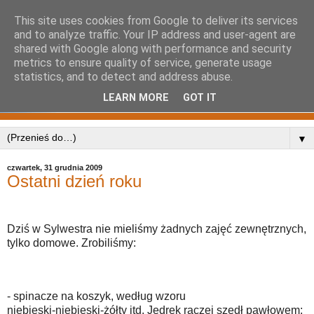
This site uses cookies from Google to deliver its services
and to analyze traffic. Your IP address and user-agent are
shared with Google along with performance and security
metrics to ensure quality of service, generate usage
statistics, and to detect and address abuse.
LEARN MORE
GOT IT
▼
czwartek, 31 grudnia 2009
Ostatni dzień roku
Dziś w Sylwestra nie mieliśmy żadnych zajęć zewnętrznych,
tylko domowe. Zrobiliśmy:
- spinacze na koszyk, według wzoru
niebieski-niebieski-żółty itd. Jędrek raczej szedł pawłowem: