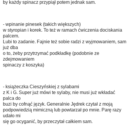
by każdy spinacz przypiął potem jednak sam.
- wpinanie pinesek (takich większych)
w styropian i korek. To też w ramach ćwiczenia dociskania
palcem.
Lubi to zadanie. Fajnie też sobie radzi z wyjmowaniem, sam
już dba
o to, żeby przytrzymać podkładkę (podobnie ze
zdejmowaniem
spinaczy z koszyka)
- książeczka Cieszyńskiej z sylabami
z K i G. Super już mówi te sylaby, nie musi już wkładać
palca do
buzi by cofnąć język. Generalnie Jędrek czytał z moją
podpowiedzią mimiczną lub powtarzał po mnie. Parę razy
udało mi
się go ocyganić, by przeczytał całkiem sam.