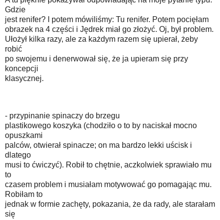
Gdzie
jest renifer? I potem mówiliśmy: Tu renifer. Potem pocięłam
obrazek na 4 części i Jędrek miał go złożyć. Oj, był problem.
Ułożył kilka razy, ale za każdym razem się upierał, żeby
robić
po swojemu i denerwował się, że ja upieram się przy
koncepcji
klasycznej.
- przypinanie spinaczy do brzegu
plastikowego koszyka (chodziło o to by naciskał mocno
opuszkami
palców, otwierał spinacze; on ma bardzo lekki uścisk i
dlatego
musi to ćwiczyć). Robił to chętnie, aczkolwiek sprawiało mu
to
czasem problem i musiałam motywować go pomagając mu.
Robiłam to
jednak w formie zachęty, pokazania, że da rady, ale starałam
się