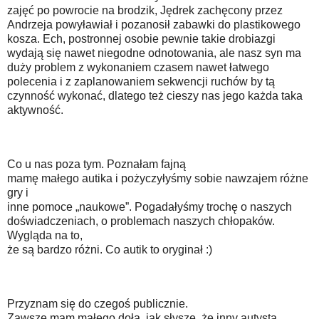
zajęć po powrocie na brodzik, Jędrek zachęcony przez
Andrzeja powyławiał i pozanosił zabawki do plastikowego
kosza. Ech, postronnej osobie pewnie takie drobiazgi
wydają się nawet niegodne odnotowania, ale nasz syn ma
duży problem z wykonaniem czasem nawet łatwego
polecenia i z zaplanowaniem sekwencji ruchów by tą
czynność wykonać, dlatego też cieszy nas jego każda taka
aktywność.
Co u nas poza tym. Poznałam fajną
mamę małego autika i pożyczyłyśmy sobie nawzajem różne
gry i
inne pomoce „naukowe”. Pogadałyśmy trochę o naszych
doświadczeniach, o problemach naszych chłopaków.
Wygląda na to,
że są bardzo różni. Co autik to oryginał :)
Przyznam się do czegoś publicznie.
Zawsze mam małego doła, jak słyszę, że inny autysta,