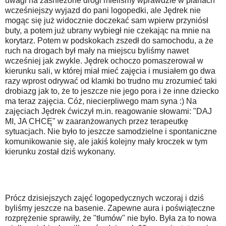
uwagi na zaśnieżone drogi mieliśmy wprawdzie w planach
wcześniejszy wyjazd do pani logopedki, ale Jędrek nie
mogąc się już widocznie doczekać sam wpierw przyniósł
buty, a potem już ubrany wybiegł nie czekając na mnie na
korytarz. Potem w podskokach zszedł do samochodu, a że
ruch na drogach był mały na miejscu byliśmy nawet
wcześniej jak zwykle. Jędrek ochoczo pomaszerował w
kierunku sali, w której miał mieć zajęcia i musiałem go dwa
razy wprost odrywać od klamki bo trudno mu zrozumieć taki
drobiazg jak to, że to jeszcze nie jego pora i że inne dziecko
ma teraz zajęcia. Cóż, niecierpliwego mam syna :) Na
zajęciach Jędrek ćwiczył m.in. reagowanie słowami: "DAJ
MI, JA CHCĘ" w zaaranżowanych przez terapeutkę
sytuacjach. Nie było to jeszcze samodzielne i spontaniczne
komunikowanie się, ale jakiś kolejny mały kroczek w tym
kierunku został dziś wykonany.
Prócz dzisiejszych zajęć logopedycznych wczoraj i dziś
byliśmy jeszcze na basenie. Zapewne aura i poświąteczne
rozprężenie sprawiły, że "tłumów" nie było. Była za to nowa