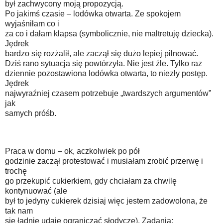
był zachwycony moją propozycją.
Po jakimś czasie – lodówka otwarta. Ze spokojem
wyjaśniłam co i
za co i dałam klapsa (symbolicznie, nie maltretuję dziecka).
Jędrek
bardzo się rozżalił, ale zaczął się dużo lepiej pilnować.
Dziś rano sytuacja się powtórzyła. Nie jest źle. Tylko raz
dziennie pozostawiona lodówka otwarta, to niezły postęp.
Jędrek
najwyraźniej czasem potrzebuje „twardszych argumentów”
jak
samych próśb.
Praca w domu – ok, aczkolwiek po pół
godzinie zaczął protestować i musiałam zrobić przerwę i
trochę
go przekupić cukierkiem, gdy chciałam za chwilę
kontynuować (ale
był to jedyny cukierek dzisiaj więc jestem zadowolona, że
tak nam
się ładnie udaje ograniczać słodycze). Zadania: