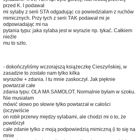
przed K. I podawał
mi sylaby z serii STA odgadując co powiedziałam z ruchów
mimicznych. Przy tych z serii TAK podawał mi je
odpowiadając mi na
pytania typu: jaka sylaba jest w wyrazie np. tykać. Całkiem
nieźle
mu to szło.
- dokończyliśmy wczorajszą książeczkę Cieszyńskiej, w
zasadzie to zostało nam tylko kilka
wyrazów + zdania. I tu mnie zaskoczył. Jak pięknie
powtarzał całe
zdania typu: OLA MA SAMOLOT. Normalnie byłam w szoku.
Nie musiałam
mówić słowo po słowie tylko powtarzał w całości
(oczywiście
on robił przerwy między sylabami, ale chodzi mi o to, że
powtórzył
całe zdanie tylko z moją podpowiedzią mimiczną (i to się na
mnie