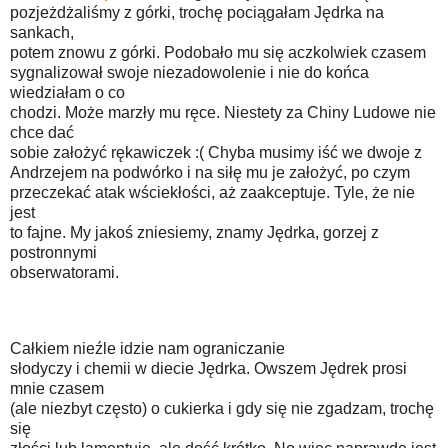
pozjeżdżaliśmy z górki, trochę pociągałam Jędrka na
sankach,
potem znowu z górki. Podobało mu się aczkolwiek czasem
sygnalizował swoje niezadowolenie i nie do końca
wiedziałam o co
chodzi. Może marzły mu ręce. Niestety za Chiny Ludowe nie
chce dać
sobie założyć rękawiczek :( Chyba musimy iść we dwoje z
Andrzejem na podwórko i na siłę mu je założyć, po czym
przeczekać atak wściekłości, aż zaakceptuje. Tyle, że nie
jest
to fajne. My jakoś zniesiemy, znamy Jędrka, gorzej z
postronnymi
obserwatorami.
Całkiem nieźle idzie nam ograniczanie
słodyczy i chemii w diecie Jędrka. Owszem Jędrek prosi
mnie czasem
(ale niezbyt często) o cukierka i gdy się nie zgadzam, trochę
się