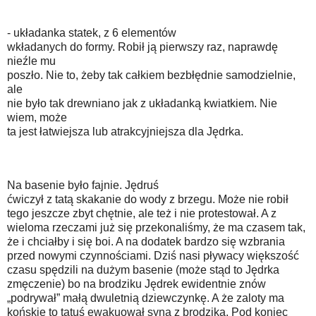
- układanka statek, z 6 elementów
wkładanych do formy. Robił ją pierwszy raz, naprawdę
nieźle mu
poszło. Nie to, żeby tak całkiem bezbłędnie samodzielnie,
ale
nie było tak drewniano jak z układanką kwiatkiem. Nie
wiem, może
ta jest łatwiejsza lub atrakcyjniejsza dla Jędrka.
Na basenie było fajnie. Jędruś
ćwiczył z tatą skakanie do wody z brzegu. Może nie robił
tego jeszcze zbyt chętnie, ale też i nie protestował. A z
wieloma rzeczami już się przekonaliśmy, że ma czasem tak,
że i chciałby i się boi. A na dodatek bardzo się wzbrania
przed nowymi czynnościami. Dziś nasi pływacy większość
czasu spędzili na dużym basenie (może stąd to Jędrka
zmęczenie) bo na brodziku Jędrek ewidentnie znów
„podrywał” małą dwuletnią dziewczynkę. A że zaloty ma
końskie to tatuś ewakuował syna z brodzika. Pod koniec