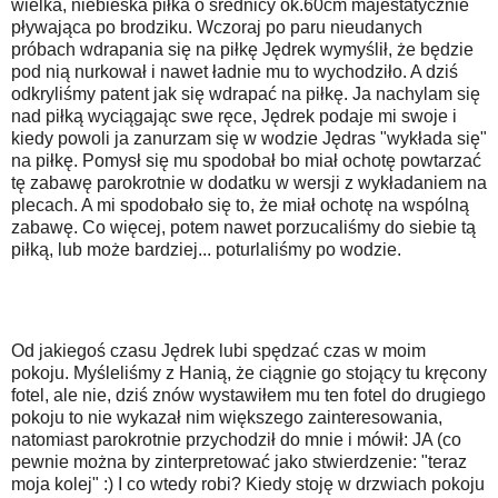
wielka, niebieska piłka o średnicy ok.60cm majestatycznie
pływająca po brodziku. Wczoraj po paru nieudanych
próbach wdrapania się na piłkę Jędrek wymyślił, że będzie
pod nią nurkował i nawet ładnie mu to wychodziło. A dziś
odkryliśmy patent jak się wdrapać na piłkę. Ja nachylam się
nad piłką wyciągając swe ręce, Jędrek podaje mi swoje i
kiedy powoli ja zanurzam się w wodzie Jędras "wykłada się"
na piłkę. Pomysł się mu spodobał bo miał ochotę powtarzać
tę zabawę parokrotnie w dodatku w wersji z wykładaniem na
plecach. A mi spodobało się to, że miał ochotę na wspólną
zabawę. Co więcej, potem nawet porzucaliśmy do siebie tą
piłką, lub może bardziej... poturlaliśmy po wodzie.
Od jakiegoś czasu Jędrek lubi spędzać czas w moim
pokoju. Myśleliśmy z Hanią, że ciągnie go stojący tu kręcony
fotel, ale nie, dziś znów wystawiłem mu ten fotel do drugiego
pokoju to nie wykazał nim większego zainteresowania,
natomiast parokrotnie przychodził do mnie i mówił: JA (co
pewnie można by zinterpretować jako stwierdzenie: "teraz
moja kolej" :) I co wtedy robi? Kiedy stoję w drzwiach pokoju