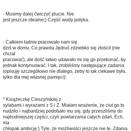
- Musimy dalej ćwiczyć plucie. Nie
jest jeszcze idealne;) Część wody połyka.
- Całkiem ładnie pracowało nam się
dziś w domu. Co prawda Jędruś zdziebko się złościł (nie
chciał
pracować), ale dość łatwo udawało mi się go przekonać, by
jednak kontynuować. I tak, zrobiliśmy następujące zadania
(opisuję szczegółowo nie dlatego, żeby to tak ciekawe było,
tylko dla mej własnej pamięci):
* Książeczkę Cieszyńskiej z
sylabami i wyrazami z S i Z. Miałam wrażenie, że ciut go to
nudziło i najbardziej podobało mu się, gdy przeszliśmy do
najtrudniejszej części, czyli powtarzania całych zdań. Ech,
ma
chłopak ambicję:) Tyle, że możliwości jeszcze nie te. Zdania