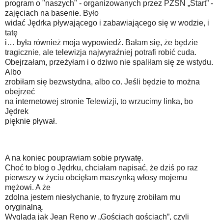
program o "naszych" - organizowanych przez PZSN „Start” -
zajęciach na basenie. Było
widać Jędrka pływającego i zabawiającego się w wodzie, i
tatę
i… była również moja wypowiedź. Bałam się, że będzie
tragicznie, ale telewizja najwyraźniej potrafi robić cuda.
Obejrzałam, przeżyłam i o dziwo nie spaliłam się ze wstydu.
Albo
zrobiłam się bezwstydna, albo co. Jeśli będzie to można
obejrzeć
na internetowej stronie Telewizji, to wrzucimy linka, bo
Jędrek
pięknie pływał.
A na koniec pouprawiam sobie prywatę.
Choć to blog o Jędrku, chciałam napisać, że dziś po raz
pierwszy w życiu obcięłam maszynką włosy mojemu
mężowi. A że
zdolna jestem niesłychanie, to fryzurę zrobiłam mu
oryginalną.
Wygląda jak Jean Reno w „Gościach gościach”, czyli