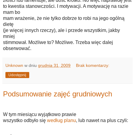
złości lub lamentuje, ale dość krótko. No więc naprawdę jest
to kwestia stanowczości. I motywacji. A motywację na razie
mam bo
mam wrażenie, że nie tylko dobrze to robi na jego ogólną
dietę
(je więcej innych rzeczy), ale i przede wszystkim, jakby
mniej
stimmował. Możliwe to? Możliwe. Trzeba więc dalej
obserwować.
Unknown
w dniu
grudnia 31, 2009
Brak komentarzy:
Udostępnij
Podsumowanie zajęć grudniowych
W tym miesiącu wyjątkowo prawie
wszystko odbyło się
według planu
, lub nawet na plus czyli: