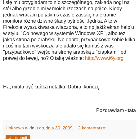
i się mu przyglądam to nic szczególnego, zakłada nogi na
stół albo grzebie mi w moich rzeczach na półce. Kiedy
jednak wracam po jakimś czasie zastaję na ekranie
monitora różne dziwne ślady bytności Jędrka. A to w
Firefoxie wyszukiwarka włączona, a to np jakiś ekran help'u
w stylu: "Co nowego w systemie Windows XP", albo też
jakaś strona po arabsku. No dobra, przypadkowo sobie klika
i coś mu tam wyskoczy, ale udało się komuś z was
"przypadkowo" wejść na stronę arabską z "ciapkami" od
prawej do lewej, no? O taką właśnie:
http://www.t6y.org
Ha, miała być krótka notatka. Dobra, kończę
Pozdrawiam - tata
Unknown
w dniu
grudnia 30, 2009
2 komentarze:
Udostępnij