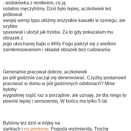
- widokówka z reniferem, co ją
ostatnio męczyliśmy. Dziś było lepiej, aczkolwiek też
próbował
swojej wersji typu ułóżmy wszystkie kawałki w szeregu, ale
szybko
spasował i ułożył jak trzeba. Za to gdy pokazałam mu
obrazek z
jego ukochanej bajki o Willy Fogu patrzył się z wielkim
zainteresowaniem i składał obrazek bez cudowania.
Generalnie pracował dobrze, aczkolwiek
po pół godzinie zaczął się denerwować. Czyżby postanowił
pracować w domu w pół godzinnych odsłonach? Mnie
byłoby
wygodniej siąść raz a porządnie, ale uznaję, że dla niego to
pewnie lepiej i sensowniej. W końcu ma tylko 5 lat.
Byliśmy też dziś w trójkę na
sankach i
na pontonie
. Pogoda wyśmienita. Trochę