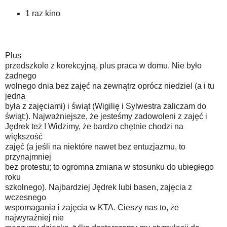
1 raz kino
Plus
przedszkole z korekcyjną, plus praca w domu. Nie było
żadnego
wolnego dnia bez zajęć na zewnątrz oprócz niedziel (a i tu
jedna
była z zajęciami) i świąt (Wigilię i Sylwestra zaliczam do
świąt:). Najważniejsze, że jesteśmy zadowoleni z zajęć i
Jędrek też ! Widzimy, że bardzo chętnie chodzi na
większość
zajęć (a jeśli na niektóre nawet bez entuzjazmu, to
przynajmniej
bez protestu; to ogromna zmiana w stosunku do ubiegłego
roku
szkolnego). Najbardziej Jędrek lubi basen, zajęcia z
wczesnego
wspomagania i zajęcia w KTA. Cieszy nas to, że
najwyraźniej nie