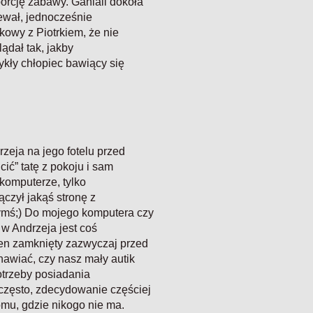
orcję zabawy. Ganiali dokoła
iewał, jednocześnie
kowy z Piotrkiem, że nie
ądał tak, jakby
ykły chłopiec bawiący się
zeja na jego fotelu przed
ć” tatę z pokoju i sam
 komputerze, tylko
ączył jakąś stronę z
mś;) Do mojego komputera czy
 w Andrzeja jest coś
en zamknięty zazwyczaj przed
nawiać, czy nasz mały autik
potrzeby posiadania
 często, zdecydowanie częściej
omu, gdzie nikogo nie ma.