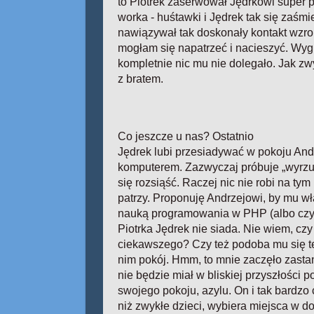
to Piotrek zaserwował Jędrkowi super p
worka - huśtawki i Jędrek tak się zaśm
nawiązywał tak doskonały kontakt wzro
mogłam się napatrzeć i nacieszyć. Wygl
kompletnie nic mu nie dolegało. Jak zw
z bratem.
Co jeszcze u nas? Ostatnio
Jędrek lubi przesiadywać w pokoju Andr
komputerem. Zazwyczaj próbuje „wyrzuci
się rozsiąść. Raczej nic nie robi na tym
patrzy. Proponuję Andrzejowi, by mu wł
nauką programowania w PHP (albo czy
Piotrka Jędrek nie siada. Nie wiem, czy
ciekawszego? Czy też podoba mu się t
nim pokój. Hmm, to mnie zaczęło zasta
nie będzie miał w bliskiej przyszłości 
swojego pokoju, azylu. On i tak bardzo
niż zwykłe dzieci, wybiera miejsca w d