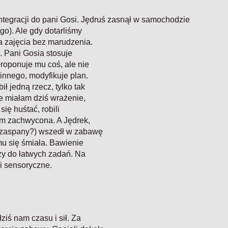
ntegracji do pani Gosi. Jędruś zasnął w samochodzie
ego). Ale gdy dotarliśmy
na zajęcia bez marudzenia.
e. Pani Gosia stosuje
roponuje mu coś, ale nie
innego, modyfikuje plan.
ł jedną rzecz, tylko tak
że miałam dziś wrażenie,
ię huśtać, robili
łam zachwycona. A Jędrek,
 (zaspany?) wszedł w zabawę
mu się śmiała. Bawienie
ży do łatwych zadań. Na
i sensoryczne.
ziś nam czasu i sił. Za