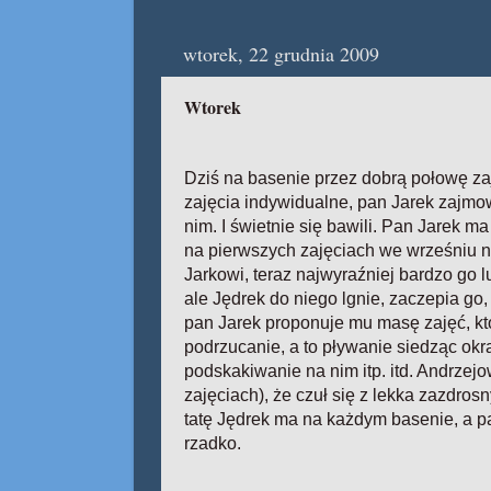
wtorek, 22 grudnia 2009
Wtorek
Dziś na basenie przez dobrą połowę za
zajęcia indywidualne, pan Jarek zajmowa
nim. I świetnie się bawili. Pan Jarek ma 
na pierwszych zajęciach we wrześniu n
Jarkowi, teraz najwyraźniej bardzo go l
ale Jędrek do niego lgnie, zaczepia go, 
pan Jarek proponuje mu masę zajęć, któr
podrzucanie, a to pływanie siedząc okr
podskakiwanie na nim itp. itd. Andrzej
zajęciach), że czuł się z lekka zazdros
tatę Jędrek ma na każdym basenie, a pa
rzadko.