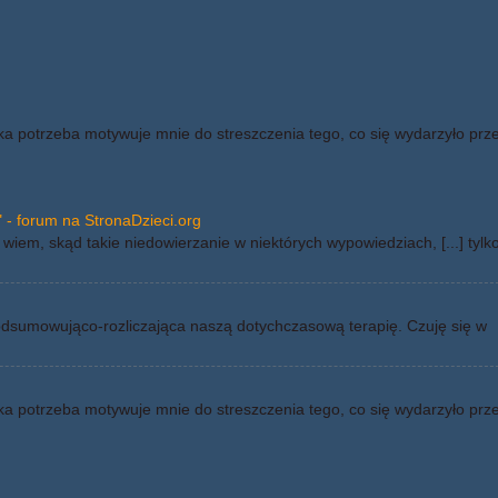
ka potrzeba motywuje mnie do streszczenia tego, co się wydarzyło prz
 - forum na StronaDzieci.org
wiem, skąd takie niedowierzanie w niektórych wypowiedziach, [...] tylk
odsumowująco-rozliczająca naszą dotychczasową terapię. Czuję się w
ka potrzeba motywuje mnie do streszczenia tego, co się wydarzyło prz