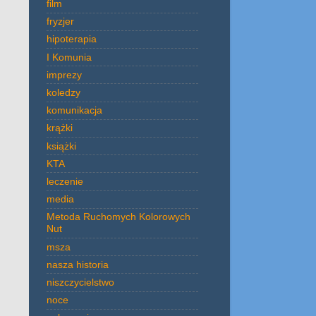
film
fryzjer
hipoterapia
I Komunia
imprezy
koledzy
komunikacja
krążki
książki
KTA
leczenie
media
Metoda Ruchomych Kolorowych
Nut
msza
nasza historia
niszczycielstwo
noce