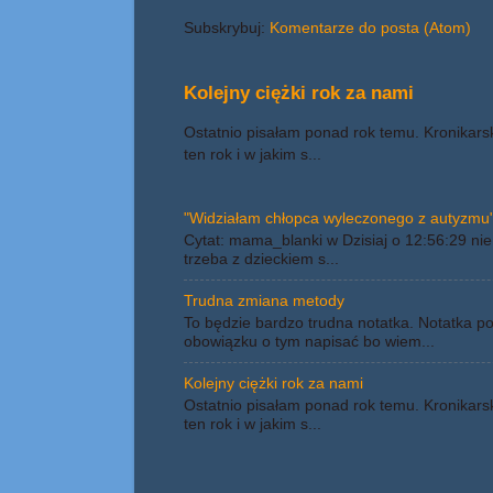
Subskrybuj:
Komentarze do posta (Atom)
Kolejny ciężki rok za nami
Ostatnio pisałam ponad rok temu. Kronikars
ten rok i w jakim s...
"Widziałam chłopca wyleczonego z autyzmu"
Cytat: mama_blanki w Dzisiaj o 12:56:29 nie 
trzeba z dzieckiem s...
Trudna zmiana metody
To będzie bardzo trudna notatka. Notatka p
obowiązku o tym napisać bo wiem...
Kolejny ciężki rok za nami
Ostatnio pisałam ponad rok temu. Kronikars
ten rok i w jakim s...