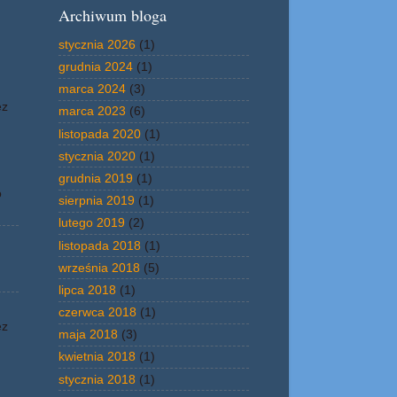
Archiwum bloga
stycznia 2026
(1)
grudnia 2024
(1)
marca 2024
(3)
ez
marca 2023
(6)
listopada 2020
(1)
stycznia 2020
(1)
grudnia 2019
(1)
o
sierpnia 2019
(1)
lutego 2019
(2)
listopada 2018
(1)
września 2018
(5)
lipca 2018
(1)
czerwca 2018
(1)
ez
maja 2018
(3)
kwietnia 2018
(1)
stycznia 2018
(1)