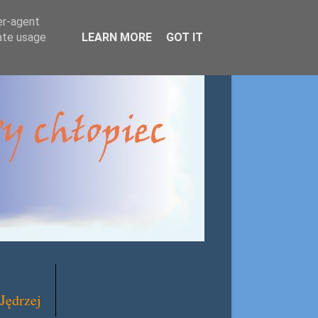
er-agent
rate usage
LEARN MORE
GOT IT
Jędrzej