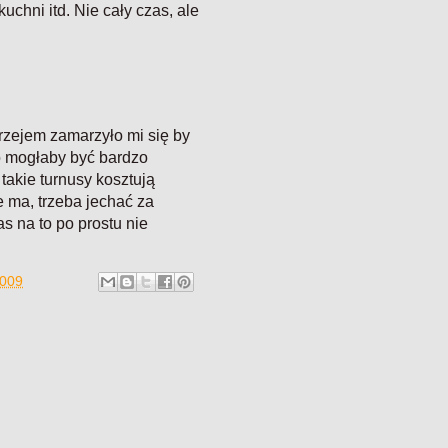
uchni itd. Nie cały czas, ale
rzejem zamarzyło mi się by
To mogłaby być bardzo
e takie turnusy kosztują
 ma, trzeba jechać za
as na to po prostu nie
2009