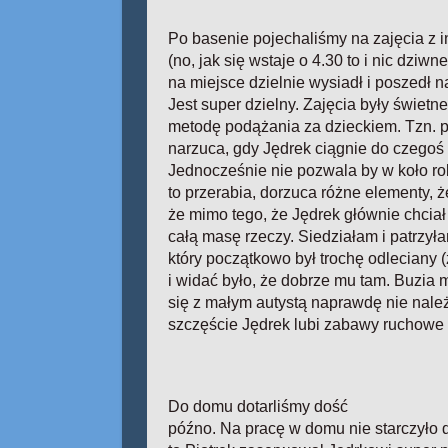
Po basenie pojechaliśmy na zajęcia z i
(no, jak się wstaje o 4.30 to i nic dziwn
na miejsce dzielnie wysiadł i poszedł 
Jest super dzielny. Zajęcia były świetn
metodę podążania za dzieckiem. Tzn. p
narzuca, gdy Jędrek ciągnie do czegoś 
Jednocześnie nie pozwala by w koło robi
to przerabia, dorzuca różne elementy, 
że mimo tego, że Jędrek głównie chciał s
całą masę rzeczy. Siedziałam i patrzy
który początkowo był trochę odleciany
i widać było, że dobrze mu tam. Buzia 
się z małym autystą naprawdę nie nale
szczęście Jędrek lubi zabawy ruchowe 
Do domu dotarliśmy dość
późno. Na pracę w domu nie starczyło d