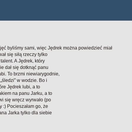
jęć byliśmy sami, więc Jędrek można powiedzieć miał
ł się siłą rzeczy tylko
talent. A Jędrek, który
ie dał się dotknąć panu
ubi. To brzmi niewiarygodnie,
„śledzi” w wodzie. Bo i
e Jędrek lubi, a to
akiem na panu Jarku, a to
owi się wręcz wyrwało (po
ny :) Pocieszałam go, że
na Jarka tylko dla siebie