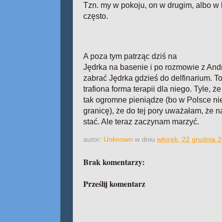
Tzn. my w pokoju, on w drugim, albo w k
często.
A poza tym patrząc dziś na
Jędrka na basenie i po rozmowie z And
zabrać Jędrka gdzieś do delfinarium. 
trafiona forma terapii dla niego. Tyle, ż
tak ogromne pieniądze (bo w Polsce nie
granicę), że do tej pory uważałam, że n
stać. Ale teraz zaczynam marzyć.
autor:
Unknown
w dniu
wtorek, 22 grudnia 
Brak komentarzy:
Prześlij komentarz