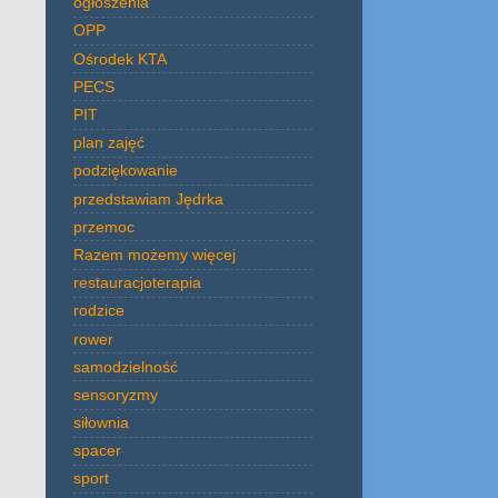
ogłoszenia
OPP
Ośrodek KTA
PECS
PIT
plan zajęć
podziękowanie
przedstawiam Jędrka
przemoc
Razem możemy więcej
restauracjoterapia
rodzice
rower
samodzielność
sensoryzmy
siłownia
spacer
sport