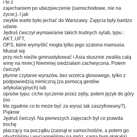
i to z
zajechaniem po ubezpieczenie (samochodowe, nie na
życie;). I jak
zwykle warto było jechać do Warszawy. Zajęcia były bardzo
udane.
Jędruś ćwiczył wymawianie takich trudnych sylab, typu :
AKT, UFT,
OPS, które wymyślić mogła tylko jego szalona mamusia.
Musiał się
przy nich nieźle gimnastykować i Asia słusznie zwaliła całą
winę na mnie;) Niemniej siedziałam zachwycona. Potem
ćwiczyli
płynne czytanie wyrazów, bez wzorca głosowego, tylko z
podpowiedzią mimiczną (za pomocą gestów
artykulacyjnych) lub
opisów typu: ciche syczenie przez zęby, potem język do góry
(no
kto zgadnie co to może być za wyraz tak zaszyfrowany?).
Pięknie
Jędruś ćwiczył. Na pierwszych zajęciach był co prawda
trochę
płaczący na początku (zasnął w samochodzie, a potem go
obudziliśmy i wyciągnęliśmy na mróz, sama bym płakała),