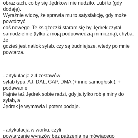
obrazkach, co by się Jędrkowi nie nudziło. Lubi to (gdy
dodaję).
Wyraźnie widzę, że sprawia mu to satysfakcję, gdy może
powtórzyć
coś nowego. Te książeczki staram się by Jędrek czytał
samodzielnie (tylko z moją podpowiedzią mimiczną), chyba,
że
gdzieś jest natłok sylab, czy są trudniejsze, wtedy po mnie
powtarza.
- artykulacja z 4 zestawów
sylab typu: AJ, DAŁ, GAP, DMA (+ inne samogłoski), +
podawanie.
Fajnie też Jędrek sobie radzi, gdy ja tylko robię miny do
sylab, a
Jędrek je wymawia i potem podaje.
- artykulacja w worku, czyli
powtarzanie wyrazów bez patrzenia na mówiącego