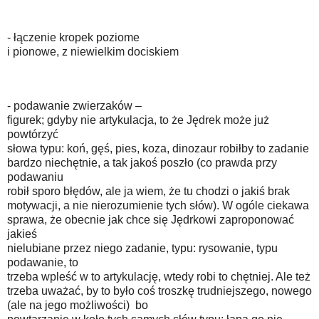
- łączenie kropek poziome
i pionowe, z niewielkim dociskiem
- podawanie zwierzaków –
figurek; gdyby nie artykulacja, to że Jędrek może już
powtórzyć
słowa typu: koń, gęś, pies, koza, dinozaur robiłby to zadanie
bardzo niechętnie, a tak jakoś poszło (co prawda przy
podawaniu
robił sporo błędów, ale ja wiem, że tu chodzi o jakiś brak
motywacji, a nie nierozumienie tych słów). W ogóle ciekawa
sprawa, że obecnie jak chce się Jędrkowi zaproponować
jakieś
nielubiane przez niego zadanie, typu: rysowanie, typu
podawanie, to
trzeba wpleść w to artykulację, wtedy robi to chętniej. Ale też
trzeba uważać, by to było coś troszkę trudniejszego, nowego
(ale na jego możliwości) bo