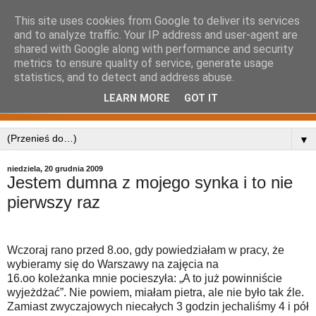
This site uses cookies from Google to deliver its services
and to analyze traffic. Your IP address and user-agent are
shared with Google along with performance and security
metrics to ensure quality of service, generate usage
statistics, and to detect and address abuse.
LEARN MORE
GOT IT
▼
niedziela, 20 grudnia 2009
Jestem dumna z mojego synka i to nie
pierwszy raz
Wczoraj rano przed 8.oo, gdy powiedziałam w pracy, że
wybieramy się do Warszawy na zajęcia na
16.oo koleżanka mnie pocieszyła: „A to już powinniście
wyjeżdżać”. Nie powiem, miałam pietra, ale nie było tak źle.
Zamiast zwyczajowych niecałych 3 godzin jechaliśmy 4 i pół