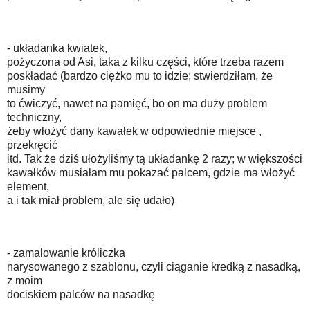
- układanka kwiatek,
pożyczona od Asi, taka z kilku części, które trzeba razem
poskładać (bardzo ciężko mu to idzie; stwierdziłam, że
musimy
to ćwiczyć, nawet na pamięć, bo on ma duży problem
techniczny,
żeby włożyć dany kawałek w odpowiednie miejsce ,
przekręcić
itd. Tak że dziś ułożyliśmy tą układankę 2 razy; w większości
kawałków musiałam mu pokazać palcem, gdzie ma włożyć
element,
a i tak miał problem, ale się udało)
- zamalowanie króliczka
narysowanego z szablonu, czyli ciąganie kredką z nasadką,
z moim
dociskiem palców na nasadkę