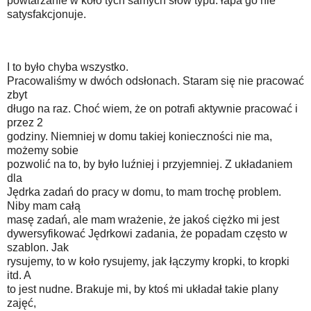
powtarzanie w koło tych samych słów typu: łapa go nie
satysfakcjonuje.
I to było chyba wszystko.
Pracowaliśmy w dwóch odsłonach. Staram się nie pracować
zbyt
długo na raz. Choć wiem, że on potrafi aktywnie pracować i
przez 2
godziny. Niemniej w domu takiej konieczności nie ma,
możemy sobie
pozwolić na to, by było luźniej i przyjemniej. Z układaniem
dla
Jędrka zadań do pracy w domu, to mam trochę problem.
Niby mam całą
masę zadań, ale mam wrażenie, że jakoś ciężko mi jest
dywersyfikować Jędrkowi zadania, że popadam często w
szablon. Jak
rysujemy, to w koło rysujemy, jak łączymy kropki, to kropki
itd. A
to jest nudne. Brakuje mi, by ktoś mi układał takie plany
zajęć,