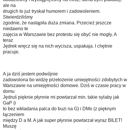
ale na
drugich to już tryskał humorem i zadowoleniem.
Stwierdziliśmy
zgodnie, że nastąpiła duża zmiana. Przecież jeszcze
niedawno te
zajęcia w Warszawie bez protestu się obyć nie mogły. A
teraz
Jędrek wręcz się na nich wycisza, uspakaja. I chętnie
pracuje.
A ja dziś jestem podwójnie
zadowolona bo widzę przełożenie umiejętności zdobytych w
Warszawie na umiejętności domowe. Dziś w czasie pracy w
domu
Jędruś pięknie płynnie mi powtarzał min. takie sylaby jak
GaP (i
to bez wkładania palca do buzi na G) i DMo (z pięknym
łączeniem
między D a M. A jak super płynnie powtarzał wyraz BILET!
Muszę