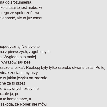
dna do zrozumienia.
ła tutaj to jest niebo, w
latego ze społeczeństwo
mienność, ale to już temat
gopedyczną. Nie było to
dna z pierwszych, zagubionych
a. Wyglądało to mniej
h wyrazów, jak bee
szczoła, piłka". Reakcją były tylko szeroko otwarte usta ! Po tej
ednak zostaniemy przy
e w jakim języku on zacznie
chę za to przez
nserwatywnych, żeby nie
..ale ja, po
na te komentarze, a
a szkoda, że Robek nie mówi