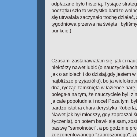
odpłacane było histerią. Tysiące strate
początku szło to wszystko bardzo wolno
się utrwalała zaczynało trochę działać, 
tygodniowa przerwa na święta i byliś
punkcie:(
Czasami zastanawiałam się, jak ci nauc
niektórzy nawet lubić (o nauczycielkach
jak o aniołach i do dzisiaj,gdy jestem w
najbliższe przyjaciółki), bo ja wielokro
dna, rycząc zamknięta w łazience parę 
polegała na tym, że nauczyciele byli z n
ja cale popołudnia i noce! Poza tym, był
bardzo istotna charakterystyka Roberta,
Nawet jak był młodszy, gdy zapraszaliś
życzenia), on potem bawił się sam, zo
pastwę "samotności", a po godzinie pro
zdezorientowanego "zaproszonego", że