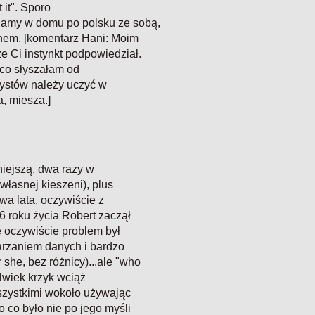
 it". Sporo
iamy w domu po polsku ze sobą,
ynem. [komentarz Hani: Moim
e Ci instynkt podpowiedział.
 co słyszałam od
utystów należy uczyć w
a, miesza.]
niejszą, dwa razy w
własnej kieszeni), plus
wa lata, oczywiście z
6 roku życia Robert zaczął
 oczywiście problem był
arzaniem danych i bardzo
she, bez różnicy)...ale "who
lwiek krzyk wciąż
szystkimi wokoło używając
 co było nie po jego myśli