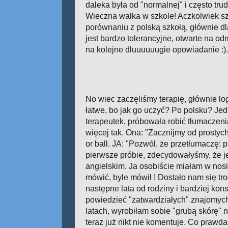
daleka była od "normalnej" i często tru
Wieczna walka w szkole! Aczkolwiek szko
porównaniu z polską szkołą, głównie d
jest bardzo tolerancyjne, otwarte na od
na kolejne dluuuuuugie opowiadanie :).
No wiec zaczęliśmy terapię, głównie lo
łatwe, bo jak go uczyć? Po polsku? Je
terapeutek, próbowała robić tłumaczeni
więcej tak. Ona: "Zacznijmy od prostyc
or ball. JA: "Pozwól, że przetłumaczę: p
pierwsze próbie, zdecydowałyśmy, że j
angielskim. Ja osobiście miałam w nosi
mówić, byle mówił ! Dostało nam się tro
następne lata od rodziny i bardziej ko
powiedzieć "zatwardziałych" znajomych.
latach, wyrobiłam sobie "grubą skórę" 
teraz już nikt nie komentuje. Co prawd