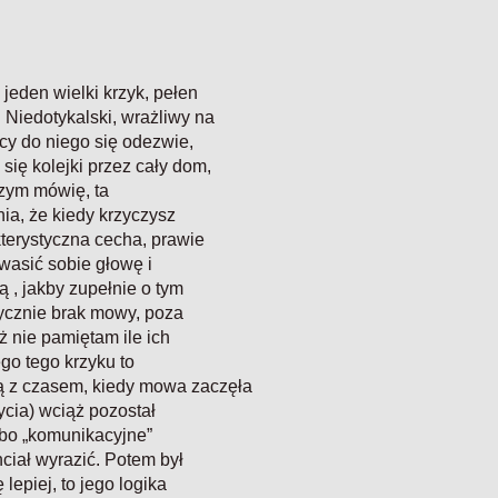
 jeden wielki krzyk, pełen
 Niedotykalski, wrażliwy na
cy do niego się odezwie,
ię kolejki przez cały dom,
czym mówię, ta
nia, że kiedy krzyczysz
kterystyczna cecha, prawie
wasić sobie głowę i
 , jakby zupełnie o tym
tycznie brak mowy, poza
ż nie pamiętam ile ich
go tego krzyku to
ą z czasem, kiedy mowa zaczęła
ycia) wciąż pozostał
) bo „komunikacyjne”
ciał wyrazić. Potem był
 lepiej, to jego logika