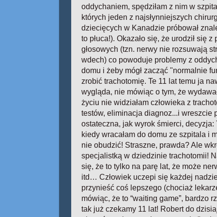
oddychaniem, spędziłam z nim w szpita
których jeden z najsłynniejszych chiru
dziecięcych w Kanadzie próbował znale
to płuca!). Okazało się, że urodził się z
głosowych (tzn. nerwy nie rozsuwają str
wdech) co powoduje problemy z oddyc
domu i żeby mógł zacząć "normalnie 
zrobić trachotomię. Te 11 lat temu ja n
wygląda, nie mówiąc o tym, że wydawał
życiu nie widziałam człowieka z trachot
testów, eliminacja diagnoz...i wreszcie 
ostateczna, jak wyrok śmierci, decyzj
kiedy wracałam do domu ze szpitala i m
nie obudzić! Straszne, prawda? Ale wkr
specjalistką w dziedzinie trachotomii
się, że to tylko na parę lat, że może ne
itd… Człowiek uczepi się każdej nadziei
przynieść coś lepszego (chociaż lekarz
mówiąc, że to “waiting game”, bardzo rz
tak już czekamy 11 lat! Robert do dzisi