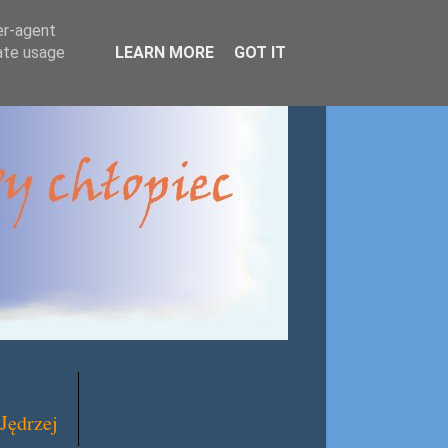
er-agent
rate usage
LEARN MORE
GOT IT
Jędrzej