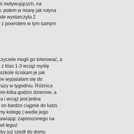
gii motywujących, na
, potem w miarę jak rutyna
ale wystarczyła 2
my z powrotem w tym samym
zyciele mogli go tolerować, a
 z klas 1-3 wciąż myślę
 szkole ściskam je jak
tnie wypalałam się do
razy w tygodniu. Różnica
im kilka godzin dziennie, a
a i wciąż jest jedna
 on bardzo ciągnie do ludzi.
my kolegę ( wedle jego
stawiając zaproszonego na
sił tegoż
by już szedł do domu