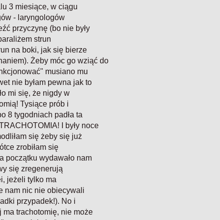
lu 3 miesiące, w ciągu
rgów - laryngologów
źć przyczynę (bo nie były
 paraliżem strun
un na boki, jak się bierze
haniem). Żeby móc go wziąć do
funkcjonować" musiano mu
awet nie byłam pewna jak to
o mi się, że nigdy w
omią! Tysiące prób i
po 8 tygodniach padła ta
a: TRACHOTOMIA! I były noce
odliłam się żeby się już
ótce zrobiłam się
! Na początku wydawało nam
rwy się zregenerują
, jeżeli tylko ma
e nam nic nie obiecywali
adki przypadek!). No i
aj ma trachotomię, nie może