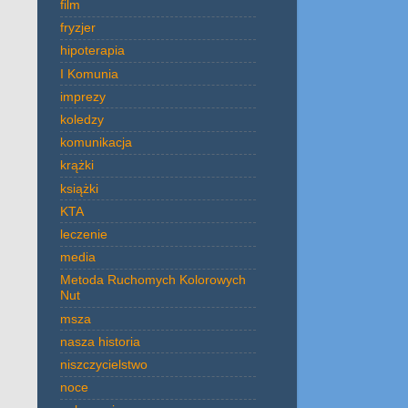
film
fryzjer
hipoterapia
I Komunia
imprezy
koledzy
komunikacja
krążki
książki
KTA
leczenie
media
Metoda Ruchomych Kolorowych
Nut
msza
nasza historia
niszczycielstwo
noce