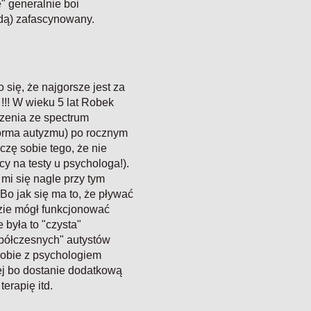
ę" generalnie boi
wodą) zafascynowany.
 się, że najgorsze jest za
!!! W wieku 5 lat Robek
rzenia ze spectrum
forma autyzmu) po rocznym
czę sobie tego, że nie
cy na testy u psychologa!).
 mi się nagle przy tym
Bo jak się ma to, że pływać
zie mógł funkcjonować
była to "czysta"
spółczesnych" autystów
e obie z psychologiem
iej bo dostanie dodatkową
erapię itd.