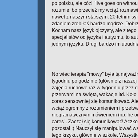
po polsku, ale cóż! "live goes on without
rozumie, bo przecież my wciąż rozmaw
nawet z naszym starszym, 20-letnim s
zdaniem zrobiłaś bardzo mądrze. Dobrz
Kocham nasz język ojczysty, ale z tego
specjalistów od języka i autyzmu, to a
jednym języku. Drugi bardzo im utrudni
No wiec terapia "mowy" była tą najważ
tygodniu po godzinie (głównie z naszej 
zajęcia ruchowe raz w tygodniu przez d
przerwami na święta, wakacje itd. Koło 
coraz sensowniej się komunikować. Ale
wciąż ogromny z rozumieniem i przetw
niegramatycznym mówieniem (np. he or 
cares". Zaczął się komunikować! Aczko
pozostał :( Nauczył się manipulować w
tego krzyku, głównie w szkole. Wszystko