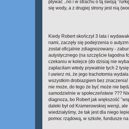
pływać ..no i w strachu o tą swoją "rurk
się wody, a z drugiej strony jest nią (
Kiedy Robert skończył 3 lata i wydawało
nami, zaczęły się podejrzenia o autyzm 
został oficjalnie zdiagnozowany - zabu
autystycznego (na szczęście łagodna 
czekaniu w kolejce (do dzisiaj nie wyba
zapłaciłam wtedy prywatnie tych 2 tysię
I uwierz mi, że jego trachotomia wydała
wszystkim drobiazgiem bez znaczenia! 
nie może, do tego że być może nie będ
samodzielnie w społeczeństwie ??? Nie 
diagnoza, bo Robert jak większość "w
daleki był od Kramerowskiej wersji, al
wiedziałyśmy, że tak jest dla niego lep
pomoc rządową, w szkole, fundusze na t