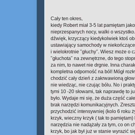
Cały ten okres,
kiedy Robert miał 3-5 lat pamiętam jako
nieprzespanych nocy, walki o wszystko.
dźwięk, krzyczący kiedykolwiek ktoś ob
ustawiający samochody w niekończące s
i wielokrotnie "głuchy". Wiesz może o 
"głuchota" na zewnętrzne, do tego stop
za nim, to nawet nie drgnie. Inna chara
kompletna odporność na ból! Mógł rozk
chodzić cały dzień z zakrwawioną głową
nie wiedząc, nie czując bólu. No i prak
tymi 10 -20 słowami, tak naprawdę to ju
było. Wydaje mi się, że duża część całe
brak narzędzi komunikacyjnych. Zreszt
przychodzić intensywniej (kolo 6 roku ż
krzyk, wieczny krzyk ( tak to pamiętam
narzędzia nie nadążały za tym, co on ch
krzyk, bo jak był już w stanie wyrazić się