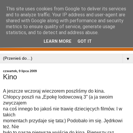
This site uses cookies from Google to deliver its services
and to analyze traffic. Your IP address and user-agent are
shared with Google along with performance and security
metrics to ensure quality of service, generate usage
statistics, and to detect and address abuse.
LEARN MORE
GOT IT
▼
czwartek, 9 lipca 2009
Kino
A jeszcze wczoraj wieczorem poszliśmy do kina.
Chłopcy poszli na „Epokę lodowcową 3” (a ja swoim
zwyczajem
na coś innego bo jakoś nie trawię dziecięcych filmów. I w
takich
momentach przydaje się tata:) Podobało im się. Jędrkowi
też. Nie
było to nasze pierwsze wyjście do kina. Pierwszy raz