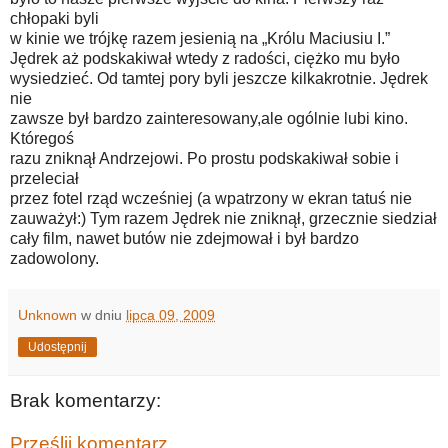
chłopaki byli
w kinie we trójkę razem jesienią na „Królu Maciusiu I.”
Jędrek aż podskakiwał wtedy z radości, ciężko mu było
wysiedzieć. Od tamtej pory byli jeszcze kilkakrotnie. Jędrek
nie
zawsze był bardzo zainteresowany,ale ogólnie lubi kino.
Któregoś
razu zniknął Andrzejowi. Po prostu podskakiwał sobie i
przeleciał
przez fotel rząd wcześniej (a wpatrzony w ekran tatuś nie
zauważył:) Tym razem Jędrek nie zniknął, grzecznie siedział
cały film, nawet butów nie zdejmował i był bardzo
zadowolony.
Unknown
w dniu
lipca 09, 2009
Udostępnij
Brak komentarzy:
Prześlij komentarz