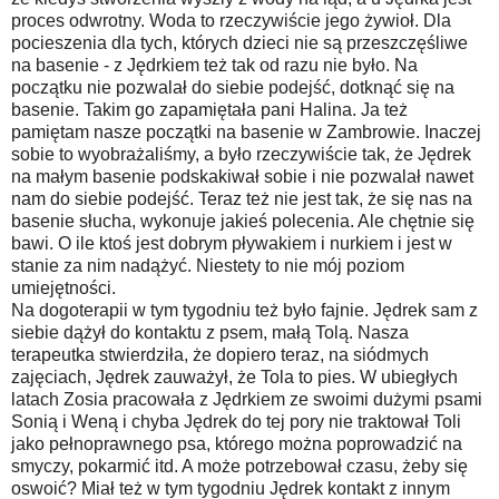
proces odwrotny. Woda to rzeczywiście jego żywioł. Dla
pocieszenia dla tych, których dzieci nie są przeszczęśliwe
na basenie - z Jędrkiem też tak od razu nie było. Na
początku nie pozwalał do siebie podejść, dotknąć się na
basenie. Takim go zapamiętała pani Halina. Ja też
pamiętam nasze początki na basenie w Zambrowie. Inaczej
sobie to wyobrażaliśmy, a było rzeczywiście tak, że Jędrek
na małym basenie podskakiwał sobie i nie pozwalał nawet
nam do siebie podejść. Teraz też nie jest tak, że się nas na
basenie słucha, wykonuje jakieś polecenia. Ale chętnie się
bawi. O ile ktoś jest dobrym pływakiem i nurkiem i jest w
stanie za nim nadążyć. Niestety to nie mój poziom
umiejętności.
Na dogoterapii w tym tygodniu też było fajnie. Jędrek sam z
siebie dążył do kontaktu z psem, małą Tolą. Nasza
terapeutka stwierdziła, że dopiero teraz, na siódmych
zajęciach, Jędrek zauważył, że Tola to pies. W ubiegłych
latach Zosia pracowała z Jędrkiem ze swoimi dużymi psami
Sonią i Weną i chyba Jędrek do tej pory nie traktował Toli
jako pełnoprawnego psa, którego można poprowadzić na
smyczy, pokarmić itd. A może potrzebował czasu, żeby się
oswoić? Miał też w tym tygodniu Jędrek kontakt z innym