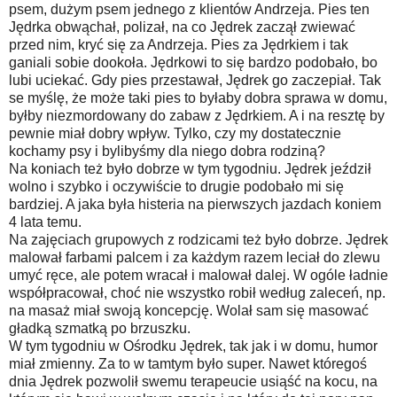
psem, dużym psem jednego z klientów Andrzeja. Pies ten
Jędrka obwąchał, polizał, na co Jędrek zaczął zwiewać
przed nim, kryć się za Andrzeja. Pies za Jędrkiem i tak
ganiali sobie dookoła. Jędrkowi to się bardzo podobało, bo
lubi uciekać. Gdy pies przestawał, Jędrek go zaczepiał. Tak
se myślę, że może taki pies to byłaby dobra sprawa w domu,
byłby niezmordowany do zabaw z Jędrkiem. A i na resztę by
pewnie miał dobry wpływ. Tylko, czy my dostatecznie
kochamy psy i bylibyśmy dla niego dobra rodziną?
Na koniach też było dobrze w tym tygodniu. Jędrek jeździł
wolno i szybko i oczywiście to drugie podobało mi się
bardziej. A jaka była histeria na pierwszych jazdach koniem
4 lata temu.
Na zajęciach grupowych z rodzicami też było dobrze. Jędrek
malował farbami palcem i za każdym razem leciał do zlewu
umyć ręce, ale potem wracał i malował dalej. W ogóle ładnie
współpracował, choć nie wszystko robił według zaleceń, np.
na masaż miał swoją koncepcję. Wolał sam się masować
gładką szmatką po brzuszku.
W tym tygodniu w Ośrodku Jędrek, tak jak i w domu, humor
miał zmienny. Za to w tamtym było super. Nawet któregoś
dnia Jędrek pozwolił swemu terapeucie usiąść na kocu, na