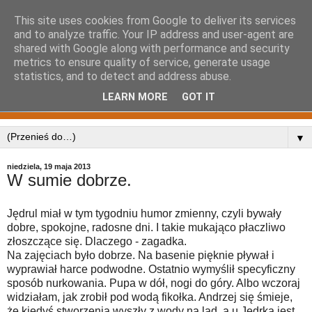
This site uses cookies from Google to deliver its services
and to analyze traffic. Your IP address and user-agent are
shared with Google along with performance and security
metrics to ensure quality of service, generate usage
statistics, and to detect and address abuse.
LEARN MORE
GOT IT
▼
niedziela, 19 maja 2013
W sumie dobrze.
Jędrul miał w tym tygodniu humor zmienny, czyli bywały
dobre, spokojne, radosne dni. I takie mukająco płaczliwo
złoszczące się. Dlaczego - zagadka.
Na zajęciach było dobrze. Na basenie pięknie pływał i
wyprawiał harce podwodne. Ostatnio wymyślił specyficzny
sposób nurkowania. Pupa w dół, nogi do góry. Albo wczoraj
widziałam, jak zrobił pod wodą fikołka. Andrzej się śmieje,
że kiedyś stworzenia wyszły z wody na ląd, a u Jędrka jest