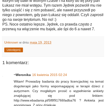
którym się bawi w wolnym czasie i na który do tej pory pan
Łukasz nie miał wstępu. Tym razem Jędrek pozwolił mu nie
tylko usiąść i się z nim pobawić, ale nawet przyszedł po
niego z powrotem, gdy pan Łukasz się oddalił. Czyli zaprosił
go na swoje terytorium. No no! :)
PS. Noce ostatnio lepsze. Jędrek, co prawda często z
przerwą na włączenie mu bajek, ale śpi do 6 a nawet 7.
Unknown
w dniu
maja 19, 2013
Udostępnij
1 komentarz:
~Weronika
16 kwietnia 2015 02:24
Witam! Prowadzę badania do pracy licencjackiej na temat
dogoterapii jako formy wspomagającej w terapii dzieci z
autyzmem. Czy mogłabym prosić o wypełnienie ankiety
znajdującej się pod linkiem:
http://www.ebadania.pl/5f8f91766fadba76 ? Ankieta jest
anonimowa. Z góry dziękuję.