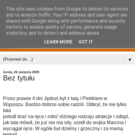
This site uses cookies from Google to deliver its services
and to analyze traffic. Your IP address and user-agent are
shared with Google along with performance and security
metrics to ensure quality of service, generate usage
statistics, and to detect and address abuse.
LEARN MORE
GOT IT
▼
środa, 26 sierpnia 2009
Bez tytułu
Przez prawie 4 dni Jędruś był z tatą i Piotrkiem w
Wąsoszu. Bardzo dobrze sobie radzili. Odkrył, że nie tylko
tata
potrafi brać na ręce i robić różnego rodzaju atrakcje i odtąd,
jak tata mówił, że już nie ma siły, szedł do wujka Marcina i
wyciągał ręce. W ogóle był dzielny i grzeczny i za mamą
tęsknił