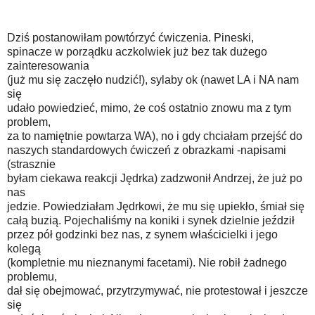
Dziś postanowiłam powtórzyć ćwiczenia. Pineski,
spinacze w porządku aczkolwiek już bez tak dużego
zainteresowania
(już mu się zaczęło nudzić!), sylaby ok (nawet LA i NA nam
się
udało powiedzieć, mimo, że coś ostatnio znowu ma z tym
problem,
za to namiętnie powtarza WA), no i gdy chciałam przejść do
naszych standardowych ćwiczeń z obrazkami -napisami
(strasznie
byłam ciekawa reakcji Jędrka) zadzwonił Andrzej, że już po
nas
jedzie. Powiedziałam Jędrkowi, że mu się upiekło, śmiał się
całą buzią. Pojechaliśmy na koniki i synek dzielnie jeździł
przez pół godzinki bez nas, z synem właścicielki i jego
kolegą
(kompletnie mu nieznanymi facetami). Nie robił żadnego
problemu,
dał się obejmować, przytrzymywać, nie protestował i jeszcze
się