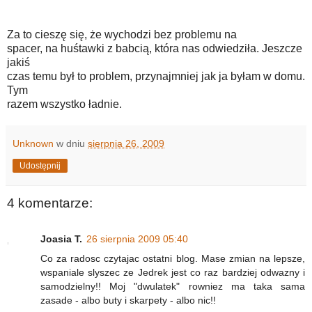
Za to cieszę się, że wychodzi bez problemu na
spacer, na huśtawki z babcią, która nas odwiedziła. Jeszcze
jakiś
czas temu był to problem, przynajmniej jak ja byłam w domu.
Tym
razem wszystko ładnie.
Unknown
w dniu
sierpnia 26, 2009
Udostępnij
4 komentarze:
Joasia T.
26 sierpnia 2009 05:40
Co za radosc czytajac ostatni blog. Mase zmian na lepsze,
wspaniale slyszec ze Jedrek jest co raz bardziej odwazny i
samodzielny!! Moj "dwulatek" rowniez ma taka sama
zasade - albo buty i skarpety - albo nic!!