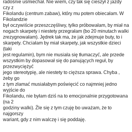
radośnie uśmiechał. Nie wiem, czy tak się cieszył z jazdy
czy z
Fikolandu (centrum zabaw), który mu potem obiecałam. W
Fikolandzie
był oczywiście przeszczęśliwy, tylko próbowałam, by miał na
nogach skarpety i niestety przegrałam (bo 20 minutach walki
zrezygnowałam). Jędrek tak ma, że jak zdejmuje buty, to i
skarpety. Chciałam by miał skarpety, jak wszystkie dzieci
(taki
jest regulamin), bym nie musiała się tłumaczyć, ale przede
wszystkim by dopasował się do panujących reguł, by
przezwyciężyć
jego stereotypię, ale niestety to cięższa sprawa. Chyba ,
żeby go
z tym złamać musiałabym poświęcić co najmniej jedno
wyjście do
Fikolandu, nie byłam dziś na to emocjonalnie przygotowana
(na 2
godziny walki). Źle się z tym czuję bo uważam, że to
najgorszy
wariant, gdy z nim walczę i się poddaję.