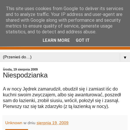
This site uses cookies from Google to deliver its services
and to analyze traffic. Your IP address and user-agent are
shared with Google along with performance and security
metrics to ensure quality of service, generate usage
statistics, and to detect and address abuse.
LEARN MORE
GOT IT
▼
środa, 19 sierpnia 2009
Niespodzianka
A w nocy Jędrek zamarudził, obudził się i zamiast iśc do
kuchni swoim zwyczajem, albo się awanturować, poszedł
sam do łazienki, zrobił siusiu, wrócił, położył się i zasnął.
Pierwszy raz się tak zdarzyło (z tą łazienką w nocy).
Unknown
w dniu
sierpnia 19, 2009