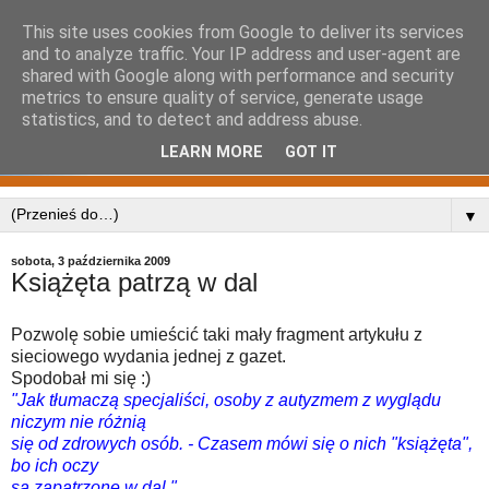
This site uses cookies from Google to deliver its services
and to analyze traffic. Your IP address and user-agent are
shared with Google along with performance and security
metrics to ensure quality of service, generate usage
statistics, and to detect and address abuse.
LEARN MORE
GOT IT
▼
sobota, 3 października 2009
Książęta patrzą w dal
Pozwolę sobie umieścić taki mały fragment artykułu z
sieciowego wydania jednej z gazet.
Spodobał mi się :)
"Jak tłumaczą specjaliści, osoby z autyzmem z wyglądu
niczym nie różnią
się od zdrowych osób. - Czasem mówi się o nich "książęta",
bo ich oczy
są zapatrzone w dal."