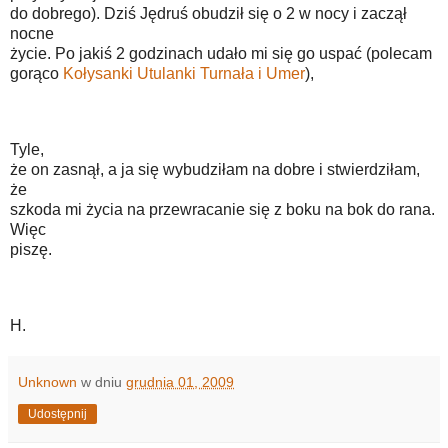
do dobrego). Dziś Jędruś obudził się o 2 w nocy i zaczął
nocne
życie. Po jakiś 2 godzinach udało mi się go uspać (polecam
gorąco
Kołysanki Utulanki Turnała i Umer
),
Tyle,
że on zasnął, a ja się wybudziłam na dobre i stwierdziłam,
że
szkoda mi życia na przewracanie się z boku na bok do rana.
Więc
piszę.
H.
Unknown
w dniu
grudnia 01, 2009
Udostępnij