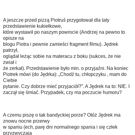
A jeszcze przed pizzą Piotruś przygotował dla taty
przedstawienie kukiełkowe,
które wystawił po naszym powrocie (Andrzej na pewno to
opisze na
blogu Piotra i pewnie zamieści fragment filmu). Jędrek
patrzył,
oglądał leżąc sobie na materacu z boku (sukces, że nie
zwiał i
że zerkał). Przedstawienie było min. o przyjaźni. Na koniec
Piotrek mówi (do Jędrka): „Chodź tu, chłopczyku , mam do
Ciebie
pytanie. Czy dobrze mieć przyjaciół?”. A Jędrek na to: NIE. I
zaczął się śmiać. Przypadek, czy ma poczucie humoru?
A czemu piszę o tak bandyckiej porze? Otóż Jędrek ma
znowu nocne przerwy
w spaniu (ech, parę dni normalnego spania i się człek
przyzwyczaja