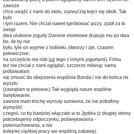
zawsze
chce usiąść z nami do stołu, zazwyczaj kręci się obok. Tak
było
i tym razem. Nie chciał nawet spróbować pizzy, zjadł za to
swoje
dwa ulubione jogurty Danone morelowe (kupuje mu po dwa
bo, ile by nie
było, tyle on wyjmie z lodówki, otworzy i zje, czasem
połowicznie;
na szczęście nie robi
już
tego z innymi jogurtami). Filmu
też nie chciał z nami oglądać, szczerze mówiąc sama
próbowałam
się zmusić do obejrzenia wspólnie Bonda i nie do końca mi
wyszło
(zasnęłam w połowie;) Tak wygląda nasze wspólne
świętowanie,
zawsze mam trochę wyrzuty sumienia, że nie potrafimy
wymyślić
czegoś, co by bardziej włączało w to Jędrka (z drugiej strony
potrzebujemy odpoczynku, poświętowania -
poleniuchowania, a nie
kolejnej ciężkiej pracy we wspólną zabawę).