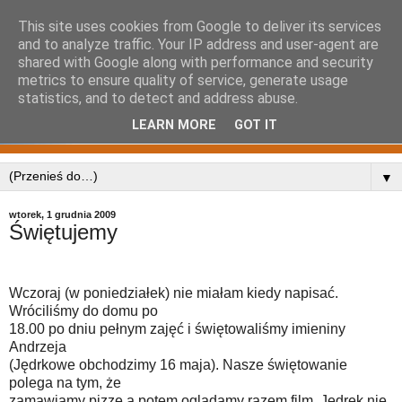
This site uses cookies from Google to deliver its services
and to analyze traffic. Your IP address and user-agent are
shared with Google along with performance and security
metrics to ensure quality of service, generate usage
statistics, and to detect and address abuse.
LEARN MORE
GOT IT
▼
wtorek, 1 grudnia 2009
Świętujemy
Wczoraj (w poniedziałek) nie miałam kiedy napisać.
Wróciliśmy do domu po
18.00 po dniu pełnym zajęć i świętowaliśmy imieniny
Andrzeja
(Jędrkowe obchodzimy 16 maja). Nasze świętowanie
polega na tym, że
zamawiamy pizzę a potem oglądamy razem film. Jędrek nie