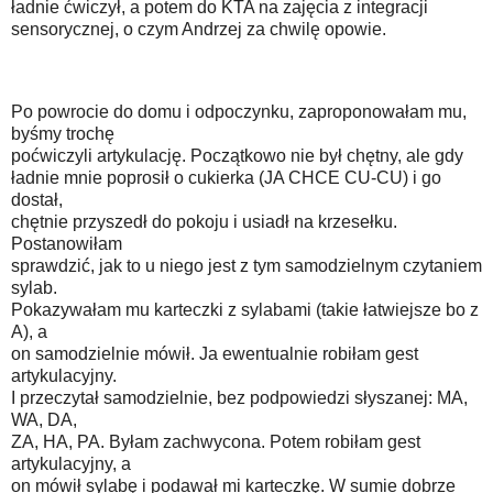
ładnie ćwiczył, a potem do KTA na zajęcia z integracji
sensorycznej, o czym Andrzej za chwilę opowie.
Po powrocie do domu i odpoczynku, zaproponowałam mu,
byśmy trochę
poćwiczyli artykulację. Początkowo nie był chętny, ale gdy
ładnie mnie poprosił o cukierka (JA CHCE CU-CU) i go
dostał,
chętnie przyszedł do pokoju i usiadł na krzesełku.
Postanowiłam
sprawdzić, jak to u niego jest z tym samodzielnym czytaniem
sylab.
Pokazywałam mu karteczki z sylabami (takie łatwiejsze bo z
A), a
on samodzielnie mówił. Ja ewentualnie robiłam gest
artykulacyjny.
I przeczytał samodzielnie, bez podpowiedzi słyszanej: MA,
WA, DA,
ZA, HA, PA. Byłam zachwycona. Potem robiłam gest
artykulacyjny, a
on mówił sylabę i podawał mi karteczkę. W sumie dobrze