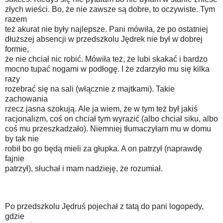
złych wieści. Bo, że nie zawsze są dobre, to oczywiste. Tym
razem
też akurat nie były najlepsze. Pani mówiła, że po ostatniej
dłuższej absencji w przedszkolu Jędrek nie był w dobrej
formie,
że nie chciał nic robić. Mówiła też, że lubi skakać i bardzo
mocno tupać nogami w podłogę. I że zdarzyło mu się kilka
razy
rozebrać się na sali (włącznie z majtkami). Takie
zachowania
rzecz jasna szokują. Ale ja wiem, że w tym też był jakiś
racjonalizm, coś on chciał tym wyrazić (albo chciał siku, albo
coś mu przeszkadzało). Niemniej tłumaczyłam mu w domu
by tak nie
robił bo go będą mieli za głupka. A on patrzył (naprawdę
fajnie
patrzył), słuchał i mam nadzieję, że rozumiał.
Po przedszkolu Jędruś pojechał z tatą do pani logopedy,
gdzie