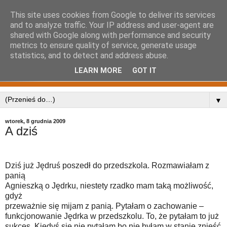
This site uses cookies from Google to deliver its services
and to analyze traffic. Your IP address and user-agent are
shared with Google along with performance and security
metrics to ensure quality of service, generate usage
statistics, and to detect and address abuse.
LEARN MORE
GOT IT
▼
wtorek, 8 grudnia 2009
A dziś
Dziś już Jędruś poszedł do przedszkola. Rozmawiałam z
panią
Agnieszką o Jędrku, niestety rzadko mam taką możliwość,
gdyż
przeważnie się mijam z panią. Pytałam o zachowanie –
funkcjonowanie Jędrka w przedszkolu. To, że pytałam to już
sukces. Kiedyś się nie pytałam bo nie byłam w stanie znieść