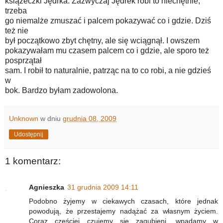
książeczki Jędrka. Zazwyczaj Jędrek robi to niechętnie,
trzeba
go niemalże zmuszać i palcem pokazywać co i gdzie. Dziś
też nie
był początkowo zbyt chętny, ale się wciągnął. I owszem
pokazywałam mu czasem palcem co i gdzie, ale sporo też
posprzątał
sam. I robił to naturalnie, patrząc na to co robi, a nie gdzieś
w
bok. Bardzo byłam zadowolona.
Unknown
w dniu
grudnia 08, 2009
Udostępnij
1 komentarz:
Agnieszka
31 grudnia 2009 14:11
Podobno żyjemy w ciekawych czasach, które jednak
powodują, że przestajemy nadążać za własnym życiem.
Coraz częściej czujemy się zagubieni, wpadamy w