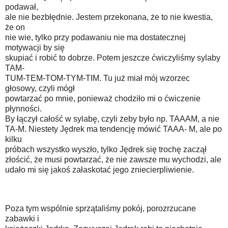
podawał,
ale nie bezbłędnie. Jestem przekonana, że to nie kwestia,
że on
nie wie, tylko przy podawaniu nie ma dostatecznej
motywacji by się
skupiać i robić to dobrze. Potem jeszcze ćwiczyliśmy sylaby
TAM-
TUM-TEM-TOM-TYM-TIM. Tu już miał mój wzorzec
głosowy, czyli mógł
powtarzać po mnie, ponieważ chodziło mi o ćwiczenie
płynności.
By łączył całość w sylabę, czyli żeby było np. TAAAM, a nie
TA-M. Niestety Jędrek ma tendencję mówić TAAA- M, ale po
kilku
próbach wszystko wyszło, tylko Jędrek się trochę zaczął
złościć, że musi powtarzać, że nie zawsze mu wychodzi, ale
udało mi się jakoś załaskotać jego zniecierpliwienie.
Poza tym wspólnie sprzątaliśmy pokój, porozrzucane
zabawki i