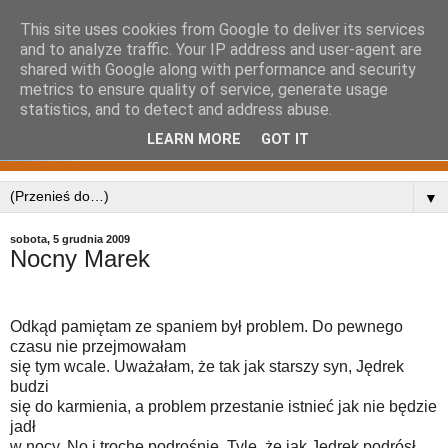
This site uses cookies from Google to deliver its services
and to analyze traffic. Your IP address and user-agent are
shared with Google along with performance and security
metrics to ensure quality of service, generate usage
statistics, and to detect and address abuse.
LEARN MORE
GOT IT
▼
sobota, 5 grudnia 2009
Nocny Marek
Odkąd pamiętam ze spaniem był problem. Do pewnego
czasu nie przejmowałam
się tym wcale. Uważałam, że tak jak starszy syn, Jędrek
budzi
się do karmienia, a problem przestanie istnieć jak nie będzie
jadł
w nocy. No i trochę podrośnie. Tyle, że jak Jędrek podrósł,