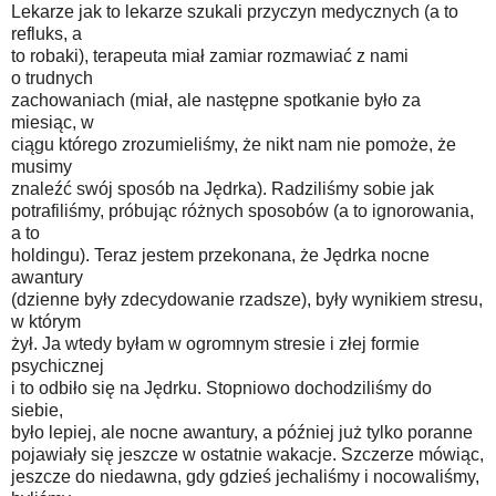
Lekarze jak to lekarze szukali przyczyn medycznych (a to
refluks, a
to robaki), terapeuta miał zamiar rozmawiać z nami
o trudnych
zachowaniach (miał, ale następne spotkanie było za
miesiąc, w
ciągu którego zrozumieliśmy, że nikt nam nie pomoże, że
musimy
znaleźć swój sposób na Jędrka). Radziliśmy sobie jak
potrafiliśmy, próbując różnych sposobów (a to ignorowania,
a to
holdingu). Teraz jestem przekonana, że Jędrka nocne
awantury
(dzienne były zdecydowanie rzadsze), były wynikiem stresu,
w którym
żył. Ja wtedy byłam w ogromnym stresie i złej formie
psychicznej
i to odbiło się na Jędrku. Stopniowo dochodziliśmy do
siebie,
było lepiej, ale nocne awantury, a później już tylko poranne
pojawiały się jeszcze w ostatnie wakacje. Szczerze mówiąc,
jeszcze do niedawna, gdy gdzieś jechaliśmy i nocowaliśmy,