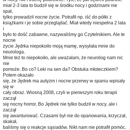
miał 2-3 lata to budził się w środku nocy i godzinami nie
spał,
tylko prowadził nocne życie. Potrafił np. iść do półki z
książkami i je sobie przeglądać. Miał wtedy niespełna 2 lata
i
było to dość zabawne, nazywaliśmy go Czytelnikiem. Ale te
nocne
życie Jędrka niepokoiło moją mamę, wysyłała mnie do
neurologa.
Mnie też to niepokoiło, ale uważałam, że neurolog nam nic
nie
pomoże. Bo co? Leki na sen da? Obstuka młoteczkiem?
Potem okazało
się, że Jędrek ma autyzm i nocne przerwy w spaniu wpisały
się w
cały obraz. Wiosną 2008, czyli w pierwszym roku terapii
zaczął
się nocny horror. Bo Jędrek nie tylko budził w nocy, ale i
zaczął
się awanturować. Czasami był nie do opanowania, krzyczał,
skakał,
baliśmy się o reakcje sąsiadów. Nikt nam nie potrafił pomóc.