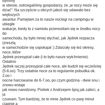
byliśmy
w stresie, ostrzegaliśmy gospodarzy, że „w nocy może się
dziać”. Na szczęście u obcych jakoś się udawało bez
większych
awantur. Pamiętam za to nasze noclegi na campingu w
ubiegłe
wakacje, kiedy to z namiotu przenosiłam się w środku nocy
do
samochodu, by było mniej słychać, jak Jędrek rozpacza
(zresztą
w samochodzie się uspokajał :) Zdarzały się też okresy,
noce, które
Jędrek przesypiał całe (i to było nasze wytchnienie).
Ostatnio
Jędrek raczej przesypiał całe noce, ale budził się wcześniej
(5-6.oo). Trzy ostatnie noce za to regularnie pobudka ok.
2.oo i
nocne harcowanie do 6-7.oo, po czym godzina - dwie snu i
znowu wstaje
jak nowo narodzony. Piotrek z Andrzejem śpią jak zabici, a
ja
czuwam. Tym bardziej, że to mnie Jędrek co parę minut
ciągnie a