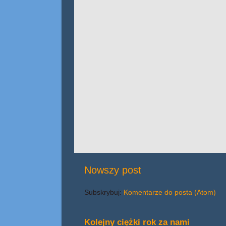
Nowszy post
Subskrybuj:
Komentarze do posta (Atom)
Kolejny ciężki rok za nami