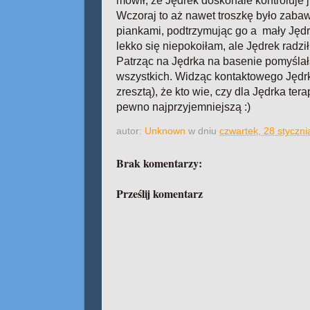
mówił, że Jędrek doskonale kontroluje j
Wczoraj to aż nawet troszkę było zabawn
piankami, podtrzymując go a mały Jędr
lekko się niepokoiłam, ale Jędrek radził
Patrząc na Jędrka na basenie pomyślała
wszystkich. Widząc kontaktowego Jędrk
zresztą), że kto wie, czy dla Jędrka tera
pewno najprzyjemniejszą :)
autor:
Unknown
w dniu
czwartek, 28 styczn
Brak komentarzy:
Prześlij komentarz