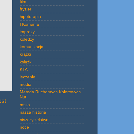
film
fryzjer
hipoterapia
I Komunia
imprezy
koledzy
komunikacja
krążki
książki
KTA
leczenie
media
Metoda Ruchomych Kolorowych
Nut
ost
msza
nasza historia
niszczycielstwo
noce