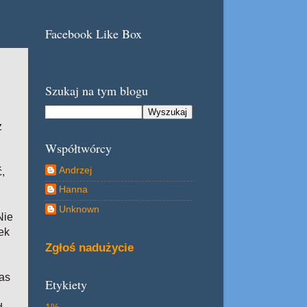
Facebook Like Box
Szukaj na tym blogu
z
Współtwórcy
Andrzej
ć,
Hanna
Unknown
Nie
ek
Zgłoś nadużycie
as
Etykiety
1%