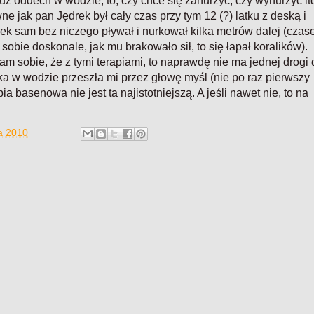
uż oddech w wodzie, to, czy chce się zanurzyć, czy wynurzyć it
e jak pan Jędrek był cały czas przy tym 12 (?) latku z deską i
ek sam bez niczego pływał i nurkował kilka metrów dalej (cza
 sobie doskonale, jak mu brakowało sił, to się łapał koralików).
m sobie, że z tymi terapiami, to naprawdę nie ma jednej drogi 
a w wodzie przeszła mi przez głowę myśl (nie po raz pierwszy
pia basenowa nie jest ta najistotniejszą. A jeśli nawet nie, to na
ia 2010