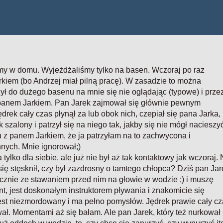
śmy w domu. Wyjeżdżaliśmy tylko na basen. Wczoraj po raz
kiem (bo Andrzej miał pilną pracę). W zasadzie to można
ył do dużego basenu na mnie się nie oglądając (typowe) i prze
 panem Jarkiem. Pan Jarek zajmował się głównie pewnym
rek cały czas płynął za lub obok nich, czepiał się pana Jarka,
k szalony i patrzył się na niego tak, jakby się nie mógł nacieszy
tu z panem Jarkiem, że ja patrzyłam na to zachwycona i
nnych. Mnie ignorował;)
ylko dla siebie, ale już nie był aż tak kontaktowy jak wczoraj. 
się stęsknił, czy był zazdrosny o tamtego chłopca? Dziś pan Jar
ącznie ze stawaniem przed nim na głowie w wodzie ;) i muszę
nt, jest doskonałym instruktorem pływania i znakomicie się
est niezmordowany i ma pełno pomysłów. Jędrek prawie cały cz
ał. Momentami aż się bałam. Ale pan Jarek, który też nurkował