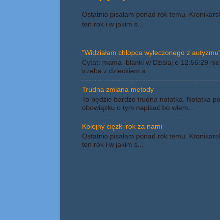
Ostatnio pisałam ponad rok temu. Kronikars
ten rok i w jakim s...
"Widziałam chłopca wyleczonego z autyzmu"
Cytat: mama_blanki w Dzisiaj o 12:56:29 nie 
trzeba z dzieckiem s...
Trudna zmiana metody
To będzie bardzo trudna notatka. Notatka p
obowiązku o tym napisać bo wiem...
Kolejny ciężki rok za nami
Ostatnio pisałam ponad rok temu. Kronikars
ten rok i w jakim s...