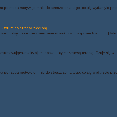
ka potrzeba motywuje mnie do streszczenia tego, co się wydarzyło prz
 - forum na StronaDzieci.org
wiem, skąd takie niedowierzanie w niektórych wypowiedziach, [...] tylk
odsumowująco-rozliczająca naszą dotychczasową terapię. Czuję się w
ka potrzeba motywuje mnie do streszczenia tego, co się wydarzyło prz