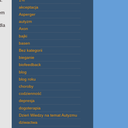
d.
akceptacja
sem
Asperger
autyzm
dla
Axon
bajki
basen
Bez kategorii
bieganie
biofeedback
blog
blog roku
choroby
codzienność
depresja
dogoterapia
Dzień Wiedzy na temat Autyzmu
dziwactwa