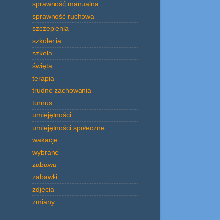
sprawność manualna
sprawność ruchowa
szczepienia
szkolenia
szkoła
święta
terapia
trudne zachowania
turnus
umiejętności
umiejętności społeczne
wakacje
wybrane
zabawa
zabawki
zdjęcia
zmiany