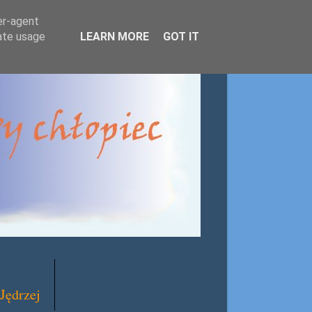
er-agent
rate usage
LEARN MORE
GOT IT
Jędrzej