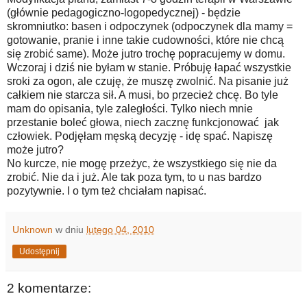
(głównie pedagogiczno-logopedycznej) - będzie
skromniutko: basen i odpoczynek (odpoczynek dla mamy =
gotowanie, pranie i inne takie cudowności, które nie chcą
się zrobić same). Może jutro trochę popracujemy w domu.
Wczoraj i dziś nie byłam w stanie. Próbuję łapać wszystkie
sroki za ogon, ale czuję, że muszę zwolnić. Na pisanie już
całkiem nie starcza sił. A musi, bo przecież chcę. Bo tyle
mam do opisania, tyle zaległości. Tylko niech mnie
przestanie boleć głowa, niech zacznę funkcjonować jak
człowiek. Podjęłam męską decyzję - idę spać. Napiszę
może jutro?
No kurcze, nie mogę przeżyc, że wszystkiego się nie da
zrobić. Nie da i już. Ale tak poza tym, to u nas bardzo
pozytywnie. I o tym też chciałam napisać.
Unknown
w dniu
lutego 04, 2010
Udostępnij
2 komentarze: