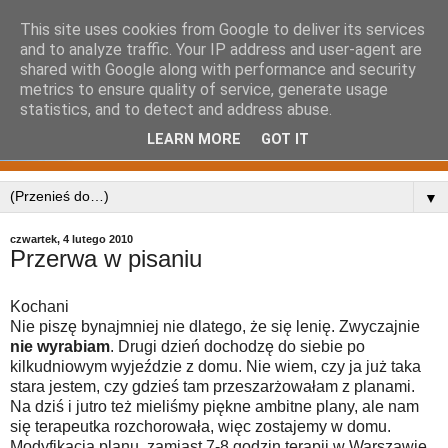
This site uses cookies from Google to deliver its services
and to analyze traffic. Your IP address and user-agent are
shared with Google along with performance and security
metrics to ensure quality of service, generate usage
statistics, and to detect and address abuse.
LEARN MORE
GOT IT
▼
czwartek, 4 lutego 2010
Przerwa w pisaniu
Kochani
Nie piszę bynajmniej nie dlatego, że się lenię. Zwyczajnie
nie wyrabiam
. Drugi dzień dochodzę do siebie po
kilkudniowym wyjeździe z domu. Nie wiem, czy ja już taka
stara jestem, czy gdzieś tam przeszarżowałam z planami.
Na dziś i jutro też mieliśmy piękne ambitne plany, ale nam
się terapeutka rozchorowała, więc zostajemy w domu.
Modyfikacja planu, zamiast 7-8 godzin terapii w Warszawie