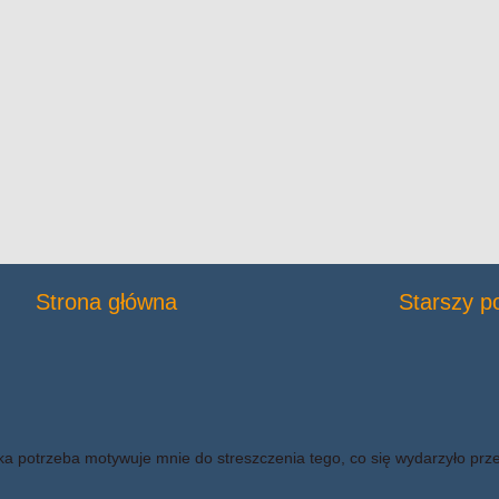
Strona główna
Starszy p
ka potrzeba motywuje mnie do streszczenia tego, co się wydarzyło prz