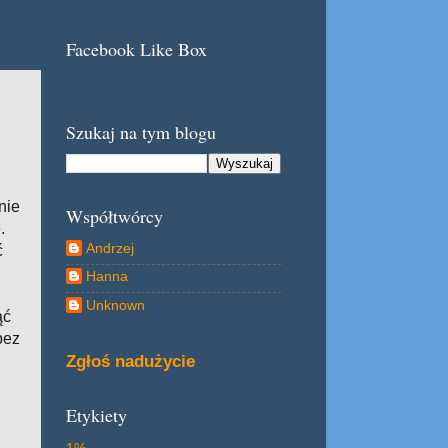
Facebook Like Box
Szukaj na tym blogu
nie
Współtwórcy
.
Andrzej
ć
Hanna
Unknown
ąć
bez
Zgłoś nadużycie
Etykiety
1%