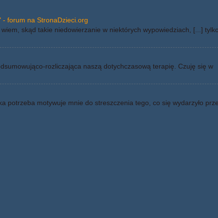
 - forum na StronaDzieci.org
wiem, skąd takie niedowierzanie w niektórych wypowiedziach, [...] tylk
odsumowująco-rozliczająca naszą dotychczasową terapię. Czuję się w
ka potrzeba motywuje mnie do streszczenia tego, co się wydarzyło prz