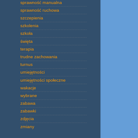
sprawność manualna
sprawność ruchowa
szczepienia
szkolenia
szkoła
święta
terapia
trudne zachowania
turnus
umiejętności
umiejętności społeczne
wakacje
wybrane
zabawa
zabawki
zdjęcia
zmiany