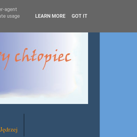
er-agent
rate usage
LEARN MORE
GOT IT
Jędrzej