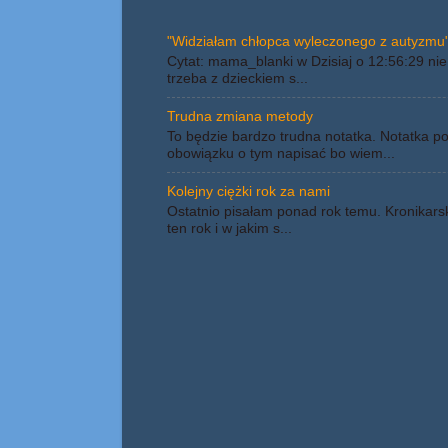
"Widziałam chłopca wyleczonego z autyzmu"
Cytat: mama_blanki w Dzisiaj o 12:56:29 nie 
trzeba z dzieckiem s...
Trudna zmiana metody
To będzie bardzo trudna notatka. Notatka p
obowiązku o tym napisać bo wiem...
Kolejny ciężki rok za nami
Ostatnio pisałam ponad rok temu. Kronikars
ten rok i w jakim s...