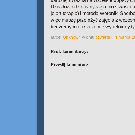
bardziej uważna na wszelkie objawy ch
Dziś dowiedzieliśmy się o możliwości
je art-terapią) i metodą Weroniki Sherb
więc muszę przełożyć zajęcia z wczesn
będziemy mieli szczelnie wypełniony tyd
autor:
Unknown
w dniu
czwartek, 4 marca 
Brak komentarzy:
Prześlij komentarz