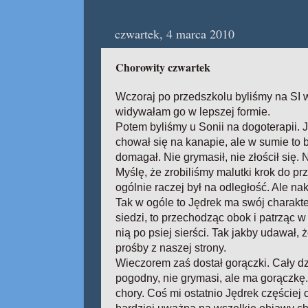
czwartek, 4 marca 2010
Chorowity czwartek
Wczoraj po przedszkolu byliśmy na SI w
widywałam go w lepszej formie.
Potem byliśmy u Sonii na dogoterapii. J
chował się na kanapie, ale w sumie to b
domagał. Nie grymasił, nie złościł się. 
Myślę, że zrobiliśmy malutki krok do pr
ogólnie raczej był na odległość. Ale naka
Tak w ogóle to Jędrek ma swój charakt
siedzi, to przechodząc obok i patrząc 
nią po psiej sierści. Tak jakby udawał, 
prośby z naszej strony.
Wieczorem zaś dostał gorączki. Cały dz
pogodny, nie grymasi, ale ma gorączkę.
chory. Coś mi ostatnio Jędrek częściej c