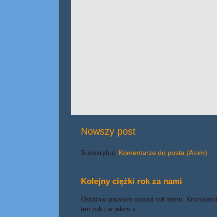
Nowszy post
Subskrybuj:
Komentarze do posta (Atom)
Kolejny ciężki rok za nami
Ostatnio pisałam ponad rok temu. Kronikars
ten rok i w jakim s...