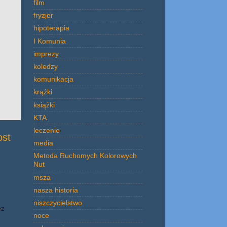
film
fryzjer
hipoterapia
I Komunia
imprezy
koledzy
komunikacja
krążki
książki
KTA
leczenie
ost
media
Metoda Ruchomych Kolorowych
Nut
msza
nasza historia
niszczycielstwo
ez
noce