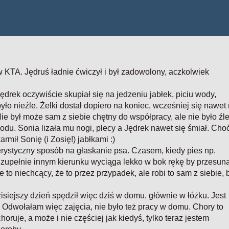
 KTA. Jędruś ładnie ćwiczył i był zadowolony, aczkolwiek
ędrek oczywiście skupiał się na jedzeniu jabłek, piciu wody,
yło nieźle. Żelki dostał dopiero na koniec, wcześniej się nawet 
Nie był może sam z siebie chętny do współpracy, ale nie było źle
zodu. Sonia lizała mu nogi, plecy a Jędrek nawet się śmiał. Cho
rmił Sonię (i Zosię!) jabłkami :)
erystyczny sposób na głaskanie psa. Czasem, kiedy pies np.
w zupełnie innym kierunku wyciąga lekko w bok rękę by przesun
że to niechcący, że to przez przypadek, ale robi to sam z siebie, 
isiejszy dzień spędził więc dziś w domu, głównie w łóżku. Jest
 Odwołałam więc zajęcia, nie było też pracy w domu. Chory to
horuje, a może i nie częściej jak kiedyś, tylko teraz jestem