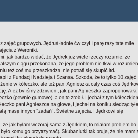
 zajęć grupowych. Jędruś ładnie ćwiczył i parę razy tatę mile
ajęcia z Weroniki.
i, jak bardzo widać, że Jędrek już wiele rzeczy rozumie, że
dalszym ciągu przekonana, że jego problem nie tkwi w rozumien
iu też coś mu przeszkadza, nie potrafi się skupić itd.
apii z Fundacji Nadzieja i Szansa. Szkoda, że to tylko 10 zajęć
eżdżenie w kółeczko, ale też pani Agnieszka cały czas coś Jędrko
ję. Ależ byliśmy zdziwieni, jak pani Agnieszka zaproponowała
eczko (pewnie gumowe), a on to zrobił. I jechał z tym kółeczkie
ółeczko pani Agnieszce na głowę, i jechał na koniku siedząc tył
 całą masę innych "zadań". Świetne zajęcia. I Jędrkowi się
le, że jak byłam wczoraj sama z Jędrkiem, to miałam problem bo 
 było komu go przytrzymać). Skubaniutki tak pruje, że nie mam 