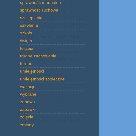
sprawność manualna
sprawność ruchowa
szczepienia
szkolenia
szkoła
święta
terapia
trudne zachowania
turnus
umiejętności
umiejętności społeczne
wakacje
wybrane
zabawa
zabawki
zdjęcia
zmiany