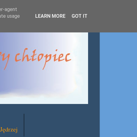
er-agent
rate usage
LEARN MORE
GOT IT
Jędrzej