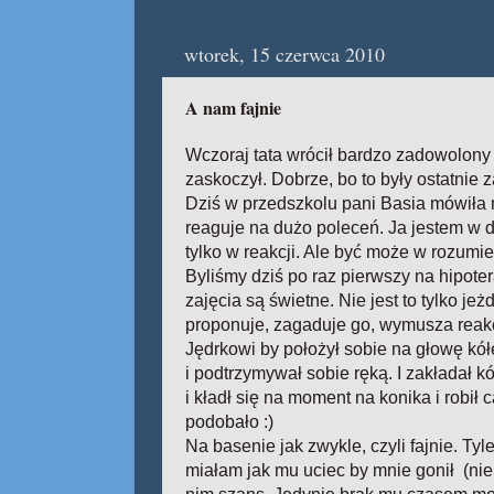
wtorek, 15 czerwca 2010
A nam fajnie
Wczoraj tata wrócił bardzo zadowolony z
zaskoczył. Dobrze, bo to były ostatnie z
Dziś w przedszkolu pani Basia mówiła m
reaguje na dużo poleceń. Ja jestem w 
tylko w reakcji. Ale być może w rozumien
Byliśmy dziś po raz pierwszy na hipoter
zajęcia są świetne. Nie jest to tylko j
proponuje, zagaduje go, wymusza reakc
Jędrkowi by położył sobie na głowę kół
i podtrzymywał sobie ręką. I zakładał k
i kładł się na moment na konika i robił
podobało :)
Na basenie jak zwykle, czyli fajnie. Ty
miałam jak mu uciec by mnie gonił (nie