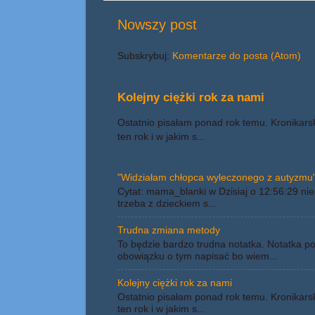
Nowszy post
Subskrybuj:
Komentarze do posta (Atom)
Kolejny ciężki rok za nami
Ostatnio pisałam ponad rok temu. Kronikars
ten rok i w jakim s...
"Widziałam chłopca wyleczonego z autyzmu"
Cytat: mama_blanki w Dzisiaj o 12:56:29 nie 
trzeba z dzieckiem s...
Trudna zmiana metody
To będzie bardzo trudna notatka. Notatka p
obowiązku o tym napisać bo wiem...
Kolejny ciężki rok za nami
Ostatnio pisałam ponad rok temu. Kronikars
ten rok i w jakim s...