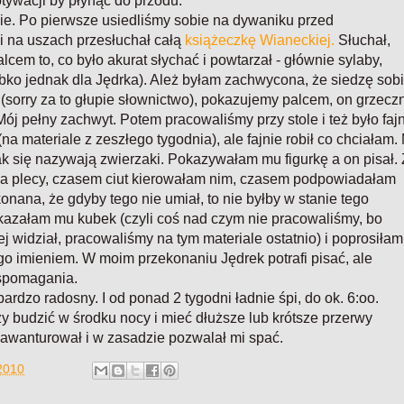
ywacji by płynąć do przodu.
e. Po pierwsze usiedliśmy sobie na dywaniku przed
 na uszach przesłuchał całą
książeczkę Wianeckiej.
Słuchał,
cem to, co było akurat słychać i powtarzał - głównie sylaby,
ybko jednak dla Jędrka). Ależ byłam zachwycona, że siedzę sob
(sorry za to głupie słownictwo), pokazujemy palcem, on grzecz
ój pełny zachwyt. Potem pracowaliśmy przy stole i też było fajn
 materiale z zeszłego tygodnia), ale fajnie robił co chciałam.
k się nazywają zwierzaki. Pokazywałam mu figurkę a on pisał. 
 plecy, czasem ciut kierowałam nim, czasem podpowiadałam
konana, że gdyby tego nie umiał, to nie byłby w stanie tego
kazałam mu kubek (czyli coś nad czym nie pracowaliśmy, bo
widział, pracowaliśmy na tym materiale ostatnio) i poprosiłam
jego imieniem. W moim przekonaniu Jędrek potrafi pisać, ale
wspomagania.
ardzo radosny. I od ponad 2 tygodni ładnie śpi, do ok. 6:oo.
zy budzić w środku nocy i mieć dłuższe lub krótsze przerwy
e awanturował i w zasadzie pozwalał mi spać.
2010