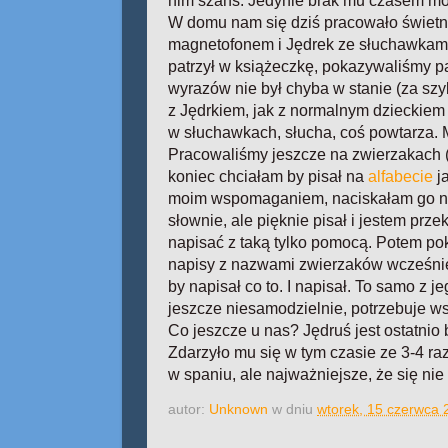
nim szans. Jedynie brak mu czasem mot
W domu nam się dziś pracowało świetni
magnetofonem i Jędrek ze słuchawkami
patrzył w książeczkę, pokazywaliśmy pal
wyrazów nie był chyba w stanie (za sz
z Jędrkiem, jak z normalnym dzieckiem 
w słuchawkach, słucha, coś powtarza. M
Pracowaliśmy jeszcze na zwierzakach (na
koniec chciałam by pisał na
alfabecie
ja
moim wspomaganiem, naciskałam go na
słownie, ale pięknie pisał i jestem prze
napisać z taką tylko pomocą. Potem po
napisy z nazwami zwierzaków wcześniej 
by napisał co to. I napisał. To samo z 
jeszcze niesamodzielnie, potrzebuje 
Co jeszcze u nas? Jędruś jest ostatnio b
Zdarzyło mu się w tym czasie ze 3-4 ra
w spaniu, ale najważniejsze, że się ni
autor:
Unknown
w dniu
wtorek, 15 czerwca 