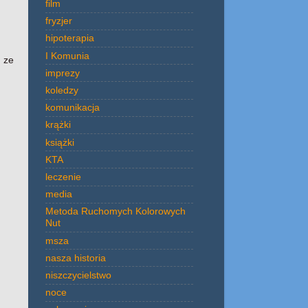
film
fryzjer
hipoterapia
I Komunia
 ze
imprezy
koledzy
komunikacja
krążki
książki
KTA
leczenie
media
Metoda Ruchomych Kolorowych
Nut
msza
nasza historia
niszczycielstwo
noce