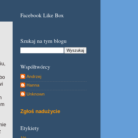
Facebook Like Box
Szukaj na tym blogu
iu,
Współtwórcy
Andrzej
 bo
wi
Hanna
Unknown
m
em
Zgłoś nadużycie
nie
Etykiety
z
1%