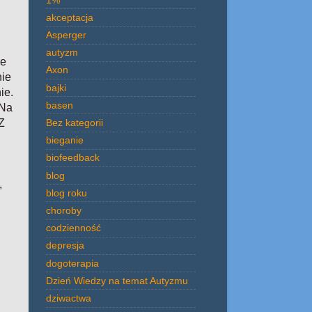
akceptacja
Asperger
autyzm
ie
Axon
nie
bajki
ie.
basen
 Na
Bez kategorii
Z
bieganie
biofeedback
blog
,
blog roku
choroby
codzienność
depresja
dogoterapia
Dzień Wiedzy na temat Autyzmu
dziwactwa