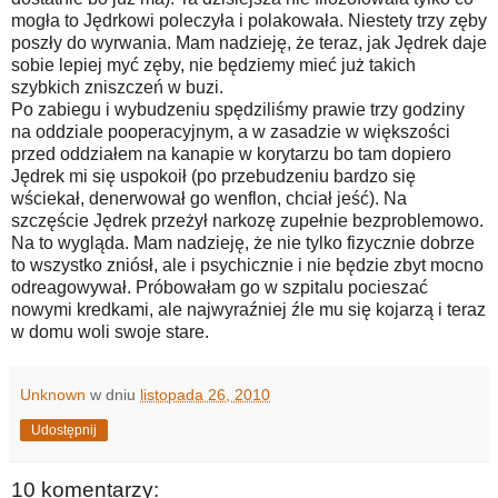
mogła to Jędrkowi poleczyła i polakowała. Niestety trzy zęby
poszły do wyrwania. Mam nadzieję, że teraz, jak Jędrek daje
sobie lepiej myć zęby, nie będziemy mieć już takich
szybkich zniszczeń w buzi.
Po zabiegu i wybudzeniu spędziliśmy prawie trzy godziny
na oddziale pooperacyjnym, a w zasadzie w większości
przed oddziałem na kanapie w korytarzu bo tam dopiero
Jędrek mi się uspokoił (po przebudzeniu bardzo się
wściekał, denerwował go wenflon, chciał jeść). Na
szczęście Jędrek przeżył narkozę zupełnie bezproblemowo.
Na to wygląda. Mam nadzieję, że nie tylko fizycznie dobrze
to wszystko zniósł, ale i psychicznie i nie będzie zbyt mocno
odreagowywał. Próbowałam go w szpitalu pocieszać
nowymi kredkami, ale najwyraźniej źle mu się kojarzą i teraz
w domu woli swoje stare.
Unknown
w dniu
listopada 26, 2010
Udostępnij
10 komentarzy: