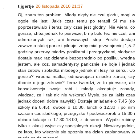
tijgertje
28 listopada 2010 21:37
Oj, znam ten problem. Mlody nigdy nie czul glodu, mogl w
ogole nie jest. Jakis czas temu po terapii SI mu sie
poprzestawialo i teraz caly czas jest glodny. Nie wiem, co
gorsze, chba jednak to pierwsze, b np bolu tez nie czul, ani
odmrozonych rak, ani krwawiaych stop. Posilki dostaje
zawsze o stalej porze i pilnuje, zeby mial przynajmniej 1,5-2
godziny przerwy miedzy posilkami i przegryzkami, slodycze
dostaje max raz dziennie bezposrednio po posilku. wredna
jestem, ale coz, samadentysty panicznie sie boje i jednak
stan zebow i zoladka mlodego jednak mi lezy na sercu. Co
gorsze? wredna matka, odmawiajaca dziecku zarcia, czy
dbanie o jego zdrowie? Teraz twierdzi, ze to pierwsze, ale
konsekwencja swoje robi i mlody akceptuje zasady,
wiedzac, ze i tak nic nie wskora;) Mysle, ze za jakis czas
jednak doceni dobre nawyki;) Dostaje sniadanie o 7.45 (do
szkoly na 8.45), owoce o 10.30, lunch o 12.30 i po nim
czasem cos slodkiego, przegryzke / podwieczorek o 15.30 i
obiado-kolacje o 17.30-18.00, z deserem. Wyjatki robimy
tylko z okazji wyjsc czy specjalnych okazji. Niewiarygodnie,
ze ktos, kto wiecznie sie spoznia ma dzien zaplanowany w