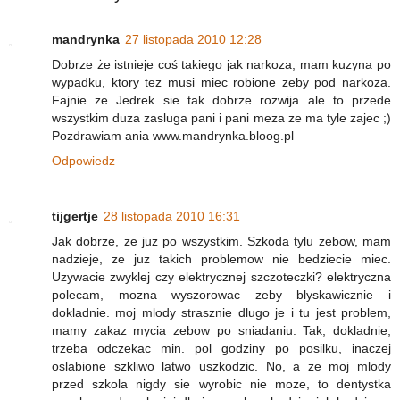
mandrynka
27 listopada 2010 12:28
Dobrze że istnieje coś takiego jak narkoza, mam kuzyna po
wypadku, ktory tez musi miec robione zeby pod narkoza.
Fajnie ze Jedrek sie tak dobrze rozwija ale to przede
wszystkim duza zasluga pani i pani meza ze ma tyle zajec ;)
Pozdrawiam ania www.mandrynka.bloog.pl
Odpowiedz
tijgertje
28 listopada 2010 16:31
Jak dobrze, ze juz po wszystkim. Szkoda tylu zebow, mam
nadzieje, ze juz takich problemow nie bedziecie miec.
Uzywacie zwyklej czy elektrycznej szczoteczki? elektryczna
polecam, mozna wyszorowac zeby blyskawicznie i
dokladnie. moj mlody strasznie dlugo je i tu jest problem,
mamy zakaz mycia zebow po sniadaniu. Tak, dokladnie,
trzeba odczekac min. pol godziny po posilku, inaczej
oslabione szkliwo latwo uszkodzic. No, a ze moj mlody
przed szkola nigdy sie wyrobic nie moze, to dentystka