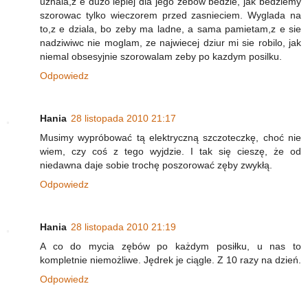
uznala,z e duzo lepiej dla jego zebow bedzie, jak bedziemy
szorowac tylko wieczorem przed zasnieciem. Wyglada na
to,z e dziala, bo zeby ma ladne, a sama pamietam,z e sie
nadziwiwc nie moglam, ze najwiecej dziur mi sie robilo, jak
niemal obsesyjnie szorowalam zeby po kazdym posilku.
Odpowiedz
Hania
28 listopada 2010 21:17
Musimy wypróbować tą elektryczną szczoteczkę, choć nie
wiem, czy coś z tego wyjdzie. I tak się cieszę, że od
niedawna daje sobie trochę poszorować zęby zwykłą.
Odpowiedz
Hania
28 listopada 2010 21:19
A co do mycia zębów po każdym posiłku, u nas to
kompletnie niemożliwe. Jędrek je ciągle. Z 10 razy na dzień.
Odpowiedz