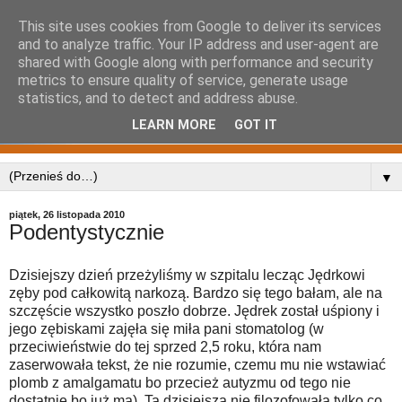
This site uses cookies from Google to deliver its services
and to analyze traffic. Your IP address and user-agent are
shared with Google along with performance and security
metrics to ensure quality of service, generate usage
statistics, and to detect and address abuse.
LEARN MORE
GOT IT
▼
piątek, 26 listopada 2010
Podentystycznie
Dzisiejszy dzień przeżyliśmy w szpitalu lecząc Jędrkowi
zęby pod całkowitą narkozą. Bardzo się tego bałam, ale na
szczęście wszystko poszło dobrze. Jędrek został uśpiony i
jego zębiskami zajęła się miła pani stomatolog (w
przeciwieństwie do tej sprzed 2,5 roku, która nam
zaserwowała tekst, że nie rozumie, czemu mu nie wstawiać
plomb z amalgamatu bo przecież autyzmu od tego nie
dostatnie bo już ma). Ta dzisiejsza nie filozofowała tylko co