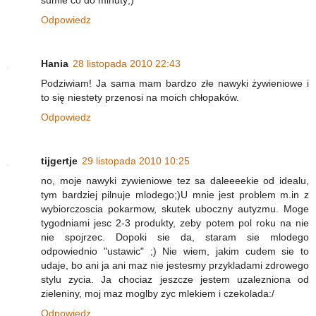
sumie co do minuty;)
Odpowiedz
Hania
28 listopada 2010 22:43
Podziwiam! Ja sama mam bardzo złe nawyki żywieniowe i
to się niestety przenosi na moich chłopaków.
Odpowiedz
tijgertje
29 listopada 2010 10:25
no, moje nawyki zywieniowe tez sa daleeeekie od idealu,
tym bardziej pilnuje mlodego;)U mnie jest problem m.in z
wybiorczoscia pokarmow, skutek uboczny autyzmu. Moge
tygodniami jesc 2-3 produkty, zeby potem pol roku na nie
nie spojrzec. Dopoki sie da, staram sie mlodego
odpowiednio "ustawic" ;) Nie wiem, jakim cudem sie to
udaje, bo ani ja ani maz nie jestesmy przykladami zdrowego
stylu zycia. Ja chociaz jeszcze jestem uzalezniona od
zieleniny, moj maz moglby zyc mlekiem i czekolada:/
Odpowiedz