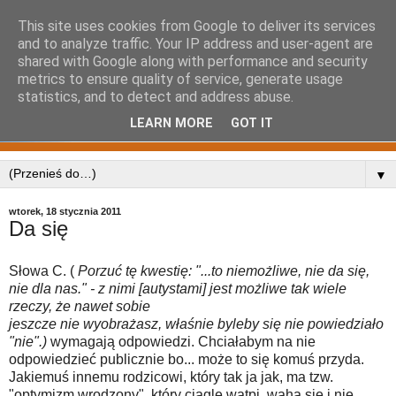
This site uses cookies from Google to deliver its services
and to analyze traffic. Your IP address and user-agent are
shared with Google along with performance and security
metrics to ensure quality of service, generate usage
statistics, and to detect and address abuse.
LEARN MORE
GOT IT
▼
wtorek, 18 stycznia 2011
Da się
Słowa C. (
Porzuć tę kwestię: "...to niemożliwe, nie da się,
nie dla nas." - z nimi [autystami] jest możliwe tak wiele
rzeczy, że nawet sobie
jeszcze nie wyobrażasz, właśnie byleby się nie powiedziało
"nie".)
wymagają odpowiedzi. Chciałabym na nie
odpowiedzieć publicznie bo... może to się komuś przyda.
Jakiemuś innemu rodzicowi, który tak ja jak, ma tzw.
"optymizm wrodzony", który ciągle wątpi, waha się i nie