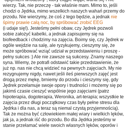
wierzy. Tak, nie przeczę - tak właśnie mam. Mimo to, jeśli
chodzi o Jędrka, mimo wszelkich naszych wahań przemy do
przodu. Nie wierzymy, że coś z tego będzie, a jednak
nie
śpimy prawie całą noc, by spróbować zrobić EEG
(i udaje się!). Jesteśmy pełni obaw, czy Jędrek pozwoli
sobie założyć kabelki, a jednak zapisujemy się na
biofeedback i chodzimy na zajęcia. Boimy się, czy Jędrek w
ogóle wejdzie na salę, ale ryzykujemy, cieszymy się, że
może spróbować wziąć udział w przedstawieniu i proszę -
pełny sukces :) Ale nie zawsze są sukcesy. Znamy naszego
syna. Wiemy, że potrafi odstawić takie przedstawienie, że
już np. nas nie chcą widzieć na pewnych zajęciach. My nie
rezygnujemy nigdy, nawet jeśli ileś pierwszych zajęć jest
drogą przez mękę, brniemy do przodu i cieszymy się, gdy
Jędrek przełamuje swoje opory i trudności i możemy się po
jakimś czasie cieszyć wspólnie jego zajęciami (patrz
hipoterapia, dogoterapia, Weronika, art-terapia; wszystkie te
zajęcia przez długi początkowy czas były pełne stresu dla
Jędrka i dla nas, a teraz są niemal czystą przyjemnością).
Tak że można być człowiekiem małej wiary i wielkich lęków,
jak ja, a jednak iść do przodu. Bo dla Jędrka jesteśmy w
stanie przełamać wiele swoich własnych lęków, oporów i