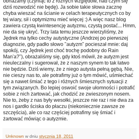
obnażamy (czyniąc to z różnych względów, nad czym się
dziś rozwodzić nie będę). Ja sobie takie słowa zacznę
chyba wieszać na ścianie w celach terapeutycznych co by
tej wiary, sił i optymizmu mieć więcej :) A więc nasz blog
zawiera czystą kwintesencję autyzmu, czystą postać... Hmm,
nie da się ukryć. Trzy lata temu jeszcze wierzyliśmy, że
Jędrek ma tylko cechy autystyczne (Andrzej po pierwszej
diagnozie, gdy padło słowo "autyzm" pocieszał mnie: daj
spokój, czy Jędrek jest choć trochę podobny do Rain
Man'a?"), obrażaliśmy się, gdy ktoś mówił, że autyzm jest
nieuleczalny i sugerował, że z naszym synem to tak łatwo
nie będzie. Dziś wiemy, że z niego autysta pełną gębą. Nie,
nie cieszy nas to, ale potrafimy już o tym mówić, uśmiechać
się a nawet śmiać z tego i różnych śmiesznych sytuacji z
tym związanych. Bo lepiej oswoić swoje ułomności i potrafić
sobie z nich żartować, jak chodzić ze zwieszonym nosem.
Nie to, żeby z nas były wesołki, jeszcze nie raz i nie dwa za
nos i gardło ściska do płaczu (niekoniecznie zawsze ze
szczęścia), ale co raz częściej potrafimy się śmiać i
żartować mówiąc o autyzmie.
Unknown
w dniu
stycznia 18, 2011