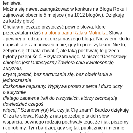
lenistwa.
Można się nawet zaangażować w konkurs na Bloga Roku i
zajmować obecnie 5 miejsce ( na 1012 blogów). Dziękuję
za każdy głos:)
Chciałam jeszcze przytoczyć pewne słowa, które
przeczytałam dziś
na blogu pana Rafała Motriuka
. Słowa
- pewnego rodzaju recenzja naszego bloga. Nie wiem, kto to
napisał, ale zamurowało mnie, gdy to przeczytałam. Nie to,
żebym się chciała chwalić, ale taką pochwałę to grzech
byłoby przepuścić. Przytaczam więc. M.pisze:
"Deszczowy
chłopiec jest fantastyczny.Zawiera całą kwintesencję
autyzmu,
czystą postać, bez narzucania się, bez obwiniania a
jednocześnie
doskonale napisany. Wypływa prosto z serca i dużo uczy
o autyzmie
dlatego zapewne trafi do wszystkich, którzy zechcą się
dowiedzieć czegoś
więcej."
Szanowny(a) M., czy ja Cię znam? Bardzo dziękuję
Ci za te słowa. Każdy z nas potrzebuje takich słów
wsparcia, pewnego rodzaju pochwały tego, że i jak piszemy
i co robimy. Tym bardziej, gdy się tak publicznie i imiennie