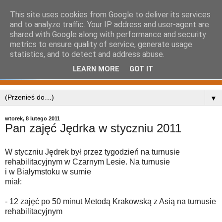
This site uses cookies from Google to deliver its services
and to analyze traffic. Your IP address and user-agent are
shared with Google along with performance and security
metrics to ensure quality of service, generate usage
statistics, and to detect and address abuse.
LEARN MORE
GOT IT
▼
wtorek, 8 lutego 2011
Pan zajęć Jędrka w styczniu 2011
W styczniu Jędrek był przez tygodzień na turnusie
rehabilitacyjnym w Czarnym Lesie. Na turnusie
i w Białymstoku w sumie
miał:
- 12 zajęć po 50 minut Metodą Krakowską z Asią na turnusie
rehabilitacyjnym