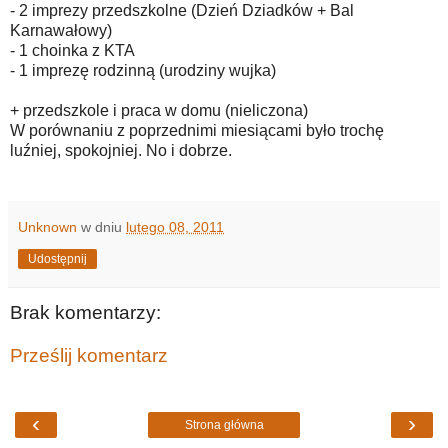
- 2 imprezy przedszkolne (Dzień Dziadków + Bal
Karnawałowy)
- 1 choinka z KTA
- 1 imprezę rodzinną (urodziny wujka)
+ przedszkole i praca w domu (nieliczona)
W porównaniu z poprzednimi miesiącami było trochę
luźniej, spokojniej. No i dobrze.
Unknown
w dniu
lutego 08, 2011
Udostępnij
Brak komentarzy:
Prześlij komentarz
‹
›
Strona główna