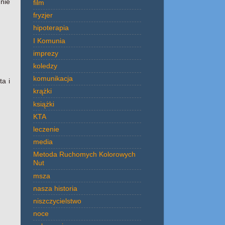
 nie
film
fryzjer
hipoterapia
I Komunia
imprezy
koledzy
komunikacja
ta i
krążki
książki
KTA
leczenie
media
Metoda Ruchomych Kolorowych
Nut
msza
nasza historia
niszczycielstwo
noce