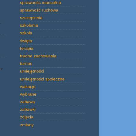
sprawność manualna
sprawność ruchowa
szczepienia
o
szkolenia
szkoła
święta
terapia
trudne zachowania
turnus
ez
umiejętności
umiejętności społeczne
wakacje
wybrane
zabawa
zabawki
zdjęcia
zmiany