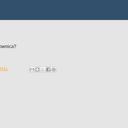
żownica?
 2011