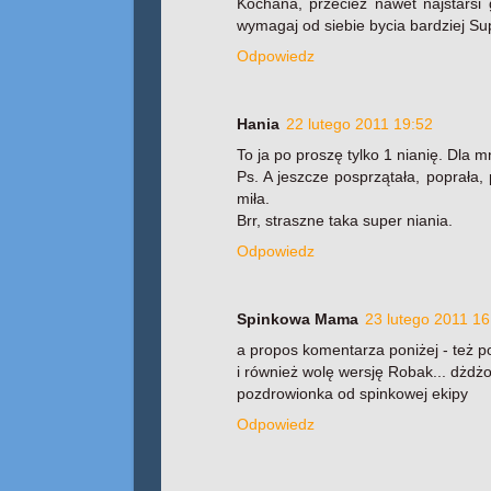
Kochana, przecież nawet najstarsi g
wymagaj od siebie bycia bardziej Su
Odpowiedz
Hania
22 lutego 2011 19:52
To ja po proszę tylko 1 nianię. Dla m
Ps. A jeszcze posprzątała, poprała,
miła.
Brr, straszne taka super niania.
Odpowiedz
Spinkowa Mama
23 lutego 2011 16
a propos komentarza poniżej - też p
i również wolę wersję Robak... dżdżo
pozdrowionka od spinkowej ekipy
Odpowiedz