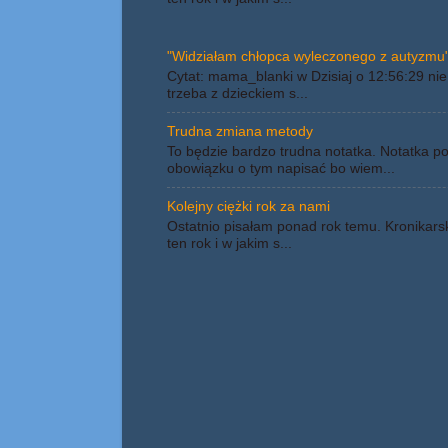
"Widziałam chłopca wyleczonego z autyzmu"
Cytat: mama_blanki w Dzisiaj o 12:56:29 nie 
trzeba z dzieckiem s...
Trudna zmiana metody
To będzie bardzo trudna notatka. Notatka p
obowiązku o tym napisać bo wiem...
Kolejny ciężki rok za nami
Ostatnio pisałam ponad rok temu. Kronikars
ten rok i w jakim s...