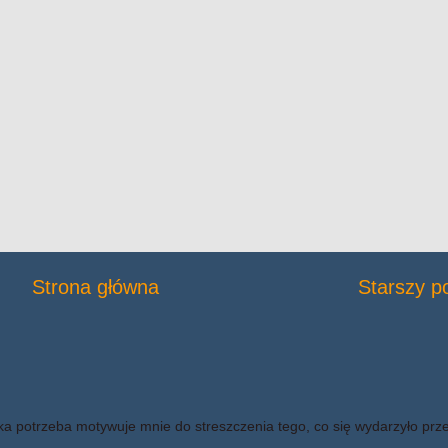
Strona główna
Starszy p
ka potrzeba motywuje mnie do streszczenia tego, co się wydarzyło prz