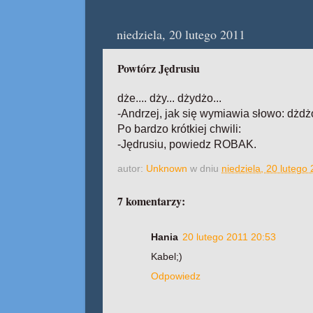
niedziela, 20 lutego 2011
Powtórz Jędrusiu
dże.... dży... dżydżo...
-Andrzej, jak się wymiawia słowo: dżd
Po bardzo krótkiej chwili:
-Jędrusiu, powiedz ROBAK.
autor:
Unknown
w dniu
niedziela, 20 lutego
7 komentarzy:
Hania
20 lutego 2011 20:53
Kabel;)
Odpowiedz