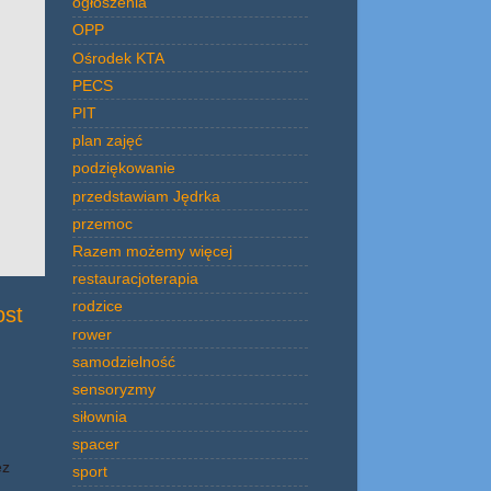
ogłoszenia
OPP
Ośrodek KTA
PECS
PIT
plan zajęć
podziękowanie
przedstawiam Jędrka
przemoc
Razem możemy więcej
restauracjoterapia
rodzice
ost
rower
samodzielność
sensoryzmy
siłownia
spacer
ez
sport