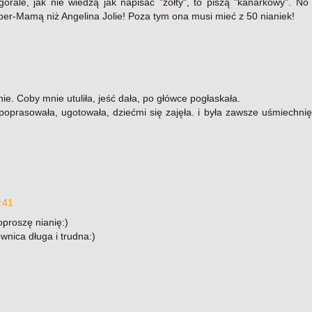
órale, jak nie wiedzą jak napisać "żółty", to piszą "kanarkowy". No
per-Mamą niż Angelina Jolie! Poza tym ona musi mieć z 50 nianiek!
nie. Coby mnie utuliła, jeść dała, po główce pogłaskała.
 poprasowała, ugotowała, dziećmi się zajęła. i była zawsze uśmiechnię
:41
oproszę nianię:)
wnica długa i trudna:)