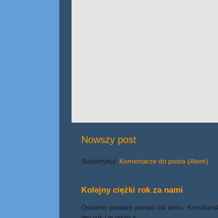
Nowszy post
Subskrybuj:
Komentarze do posta (Atom)
Kolejny ciężki rok za nami
Ostatnio pisałam ponad rok temu. Kronikars
ten rok i w jakim s...