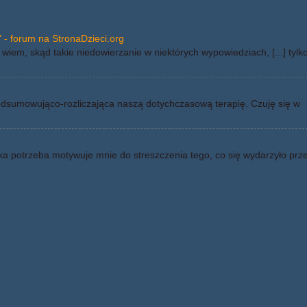
 - forum na StronaDzieci.org
wiem, skąd takie niedowierzanie w niektórych wypowiedziach, [...] tylk
odsumowująco-rozliczająca naszą dotychczasową terapię. Czuję się w
ka potrzeba motywuje mnie do streszczenia tego, co się wydarzyło prz