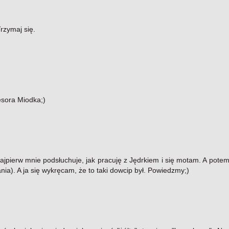
rzymaj się.
esora Miodka;)
jpierw mnie podsłuchuje, jak pracuję z Jędrkiem i się motam. A potem
ia). A ja się wykręcam, że to taki dowcip był. Powiedzmy;)