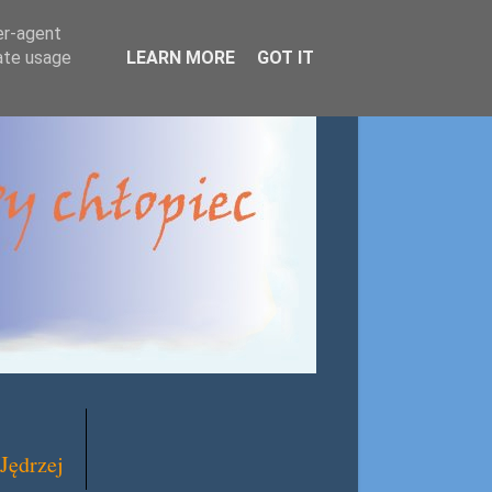
er-agent
rate usage
LEARN MORE
GOT IT
Jędrzej