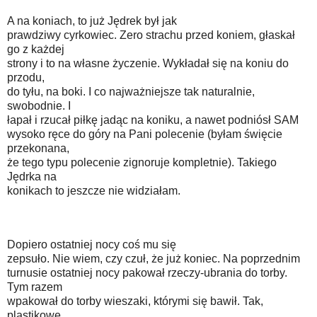
A na koniach, to już Jędrek był jak
prawdziwy cyrkowiec. Zero strachu przed koniem, głaskał
go z każdej
strony i to na własne życzenie. Wykładał się na koniu do
przodu,
do tyłu, na boki. I co najważniejsze tak naturalnie,
swobodnie. I
łapał i rzucał piłkę jadąc na koniku, a nawet podniósł SAM
wysoko ręce do góry na Pani polecenie (byłam święcie
przekonana,
że tego typu polecenie zignoruje kompletnie). Takiego
Jędrka na
konikach to jeszcze nie widziałam.
Dopiero ostatniej nocy coś mu się
zepsuło. Nie wiem, czy czuł, że już koniec. Na poprzednim
turnusie ostatniej nocy pakował rzeczy-ubrania do torby.
Tym razem
wpakował do torby wieszaki, którymi się bawił. Tak,
plastikowe