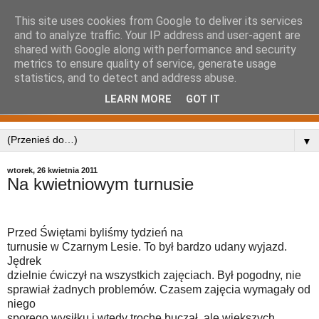
This site uses cookies from Google to deliver its services
and to analyze traffic. Your IP address and user-agent are
shared with Google along with performance and security
metrics to ensure quality of service, generate usage
statistics, and to detect and address abuse.
LEARN MORE
GOT IT
▼
wtorek, 26 kwietnia 2011
Na kwietniowym turnusie
Przed Świętami byliśmy tydzień na
turnusie w Czarnym Lesie. To był bardzo udany wyjazd.
Jędrek
dzielnie ćwiczył na wszystkich zajęciach. Był pogodny, nie
sprawiał żadnych problemów. Czasem zajęcia wymagały od
niego
sporego wysiłku i wtedy trochę buczał, ale większych