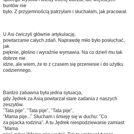
buntów nie
było. Z przyjemnością patrzyłam i słuchałam, jak pracował.
U Asi ćwiczyli głównie artykulację,
powtarzanie całych zdań. Naprawdę miło było posłuchać,
jak
pięknie, głośno i wyraźnie wymawia. Na co dzień mu tak
dobrze nie
idzie, ale wiem, że to z czasem się przeniesie i do użytku
codziennego.
Bardzo zabawna była jedna sytuacja,
gdy Jędrek za Asią powtarzał stare zadania z naszych
zeszytów.
"Tata pije", "Tata pije", "Tata pije",
"Mama pije..." Słucham i śmieję się w duchu: "Co
za pijacka rodzina". A tu Jędrek niespodziewanie zamiast
"Mama