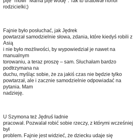
pije" mówi "Mama pije wodę". Tak to uratował honor
rodzicielki;)
Fajnie było posłuchać, jak Jędrek
powtarzał samodzielnie słowa, zdania, które kiedyś robili z
Asią
i nie było możliwości, by wypowiedział je nawet na
manualnym
torowaniu, a teraz proszę – sam. Słuchałam bardzo
podtrzymana na
duchu, myśląc sobie, że za jakiś czas nie będzie tylko
powtarzał, ale i zacznie samodzielnie odpowiadać na
pytania. Mam
nadzieję.
U Szymona też Jędruś ładnie
pracował. Pozwalał robić sobie rzeczy, z którymi wcześniej
był
problem. Fajnie jest widzieć, że dziecku udaje się