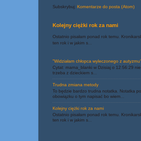
Subskrybuj:
Komentarze do posta (Atom)
Kolejny ciężki rok za nami
Ostatnio pisałam ponad rok temu. Kronikars
ten rok i w jakim s...
"Widziałam chłopca wyleczonego z autyzmu"
Cytat: mama_blanki w Dzisiaj o 12:56:29 nie 
trzeba z dzieckiem s...
Trudna zmiana metody
To będzie bardzo trudna notatka. Notatka p
obowiązku o tym napisać bo wiem...
Kolejny ciężki rok za nami
Ostatnio pisałam ponad rok temu. Kronikars
ten rok i w jakim s...