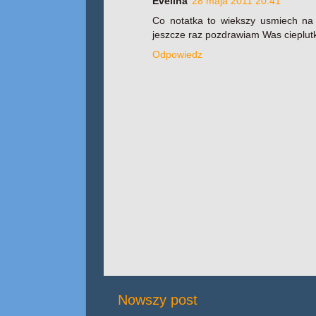
Evelina
28 maja 2011 20:41
Co notatka to wiekszy usmiech na
jeszcze raz pozdrawiam Was cieplutk
Odpowiedz
Nowszy post