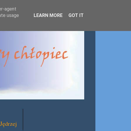
er-agent
rate usage
LEARN MORE
GOT IT
Jędrzej