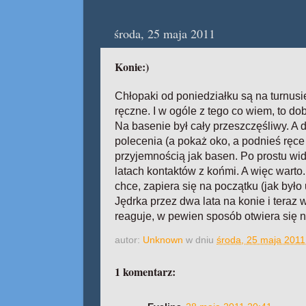
środa, 25 maja 2011
Konie:)
Chłopaki od poniedziałku są na turnusie
ręczne. I w ogóle z tego co wiem, to do
Na basenie był cały przeszczęśliwy. A dz
polecenia (a pokaż oko, a podnieś ręce 
przyjemnością jak basen. Po prostu wida
latach kontaktów z końmi. A więc warto
chce, zapiera się na początku (jak było
Jędrka przez dwa lata na konie i teraz w
reaguje, w pewien sposób otwiera się n
autor:
Unknown
w dniu
środa, 25 maja 2011
1 komentarz: