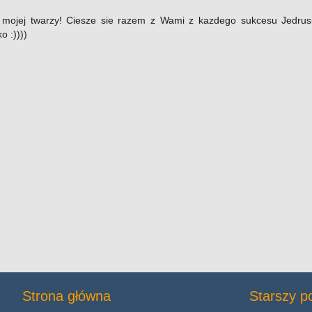
 mojej twarzy! Ciesze sie razem z Wami z kazdego sukcesu Jedrusi
o :))))
Strona główna
Starszy p