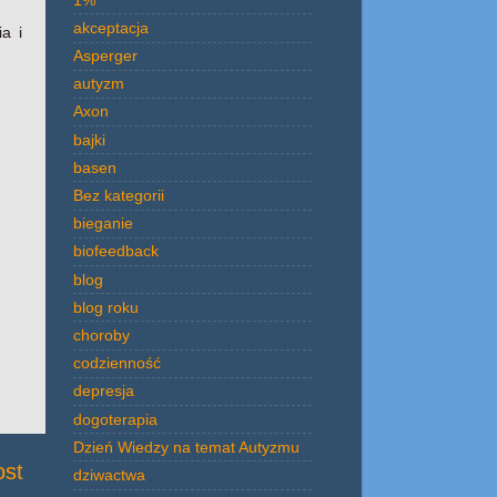
akceptacja
a i
Asperger
autyzm
Axon
bajki
basen
Bez kategorii
bieganie
biofeedback
blog
blog roku
choroby
codzienność
depresja
dogoterapia
Dzień Wiedzy na temat Autyzmu
ost
dziwactwa