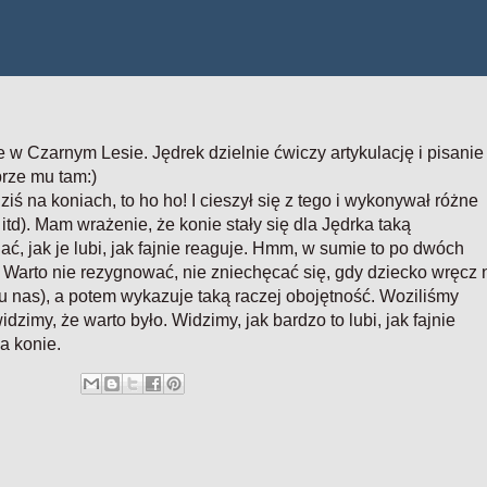
 w Czarnym Lesie. Jędrek dzielnie ćwiczy artykulację i pisanie
brze mu tam:)
iś na koniach, to ho ho! I cieszył się z tego i wykonywał różne
itd). Mam wrażenie, że konie stały się dla Jędrka taką
ć, jak je lubi, jak fajnie reaguje. Hmm, w sumie to po dwóch
. Warto nie rezygnować, nie zniechęcać się, gdy dziecko wręcz 
 u nas), a potem wykazuje taką raczej obojętność. Woziliśmy
idzimy, że warto było. Widzimy, jak bardzo to lubi, jak fajnie
a konie.