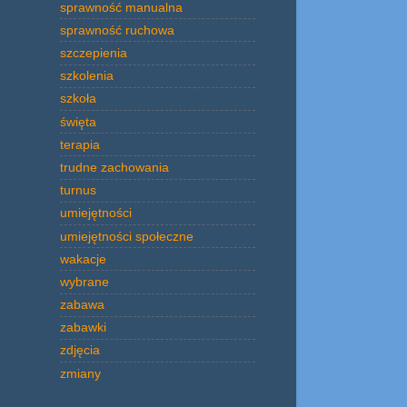
sprawność manualna
sprawność ruchowa
szczepienia
szkolenia
szkoła
święta
terapia
trudne zachowania
turnus
umiejętności
umiejętności społeczne
wakacje
wybrane
zabawa
zabawki
zdjęcia
zmiany