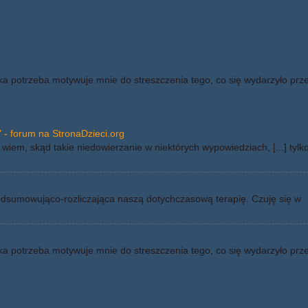
ka potrzeba motywuje mnie do streszczenia tego, co się wydarzyło prz
 - forum na StronaDzieci.org
wiem, skąd takie niedowierzanie w niektórych wypowiedziach, [...] tylk
odsumowująco-rozliczająca naszą dotychczasową terapię. Czuję się w
ka potrzeba motywuje mnie do streszczenia tego, co się wydarzyło prz