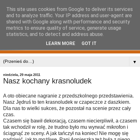
This site uses cookies from Google to deliver its services
and to analyze traffic. Your IP address and user-agent are
shared with Google along with performance and security
metrics to ensure quality of service, generate usage
statistics, and to detect and address abuse.
LEARN MORE
GOT IT
▼
niedziela, 29 maja 2011
Nasz kochany krasnoludek
A oto obiecane nagranie z przedszkolnego przedstawienia.
Nasz Jędruś to ten krasnoludek w czapeczce z daszkiem.
Dla nas to wielki sukces, że pozostał na scenie przez cały
czas.
Czasem się bawił dekoracją, czasem niecierpliwił, a czasem
tak wchodził w rolę, że trudno było mu wyrwać mikrofon i
ściągnąć ze sceny. A jak tańczył na koniec! Nie mogę się
nadziwić, jak to możliwe. Pani Agnieszka też była z niego