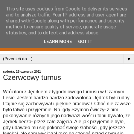
This site uses cookies from Google to deliver its services
and to analyze traffic. Your IP address and user-agent are
shared with Google along with performance and security
metrics to ensure quality of service, generate usage
statistics, and to detect and address abuse.
LEARN MORE
GOT IT
▼
sobota, 25 czerwca 2011
Czerwcowy turnus
Wróciłam z Jędrkiem z tygodniowego turnusu w Czarnym
Lesie. Jestem bardzo bardzo zadowolona. Jędrek był cudny.
I fajnie się zachowywał i pięknie pracował. Choć nie zawsze
było łatwo i przyjemnie. Np. gdy Szymon ćwiczył z nim
pokonywanie różnych jego nadwrażliwości i fobii bywało, że
Jędrek beczał przez całe zajęcia. Ale jak przyjemnie było,
gdy udawało mu się pokonać swoje słabości, gdy jeszcze
kwękał, ale sam wyciągał rękę do czegoś przed czym się