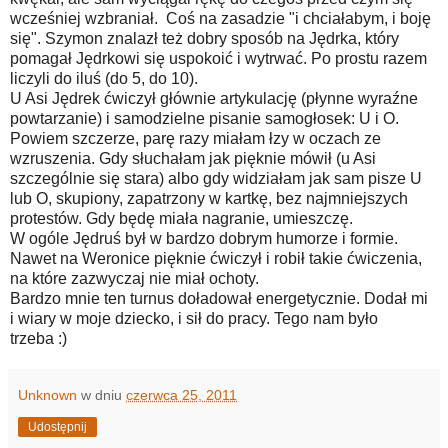
wcześniej wzbraniał. Coś na zasadzie "i chciałabym, i boję
się". Szymon znalazł też dobry sposób na Jędrka, który
pomagał Jędrkowi się uspokoić i wytrwać. Po prostu razem
liczyli do iluś (do 5, do 10).
U Asi Jędrek ćwiczył głównie artykulację (płynne wyraźne
powtarzanie) i samodzielne pisanie samogłosek: U i O.
Powiem szczerze, parę razy miałam łzy w oczach ze
wzruszenia. Gdy słuchałam jak pięknie mówił (u Asi
szczególnie się stara) albo gdy widziałam jak sam pisze U
lub O, skupiony, zapatrzony w kartkę, bez najmniejszych
protestów. Gdy będę miała nagranie, umieszczę.
W ogóle Jędruś był w bardzo dobrym humorze i formie.
Nawet na Weronice pięknie ćwiczył i robił takie ćwiczenia,
na które zazwyczaj nie miał ochoty.
Bardzo mnie ten turnus doładował energetycznie. Dodał mi
i wiary w moje dziecko, i sił do pracy. Tego nam było
trzeba :)
Unknown
w dniu
czerwca 25, 2011
Udostępnij