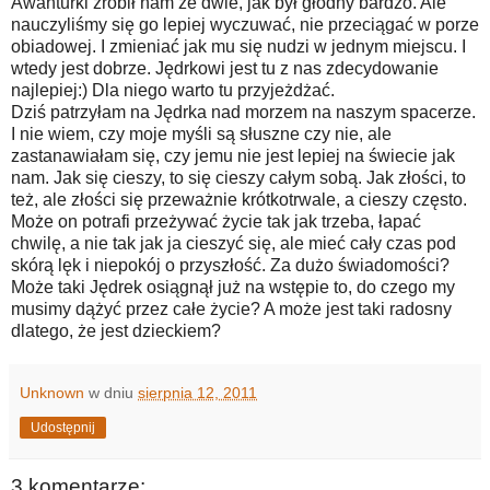
Awanturki zrobił nam ze dwie, jak był głodny bardzo. Ale
nauczyliśmy się go lepiej wyczuwać, nie przeciągać w porze
obiadowej. I zmieniać jak mu się nudzi w jednym miejscu. I
wtedy jest dobrze. Jędrkowi jest tu z nas zdecydowanie
najlepiej:) Dla niego warto tu przyjeżdżać.
Dziś patrzyłam na Jędrka nad morzem na naszym spacerze.
I nie wiem, czy moje myśli są słuszne czy nie, ale
zastanawiałam się, czy jemu nie jest lepiej na świecie jak
nam. Jak się cieszy, to się cieszy całym sobą. Jak złości, to
też, ale złości się przeważnie krótkotrwale, a cieszy często.
Może on potrafi przeżywać życie tak jak trzeba, łapać
chwilę, a nie tak jak ja cieszyć się, ale mieć cały czas pod
skórą lęk i niepokój o przyszłość. Za dużo świadomości?
Może taki Jędrek osiągnął już na wstępie to, do czego my
musimy dążyć przez całe życie? A może jest taki radosny
dlatego, że jest dzieckiem?
Unknown
w dniu
sierpnia 12, 2011
Udostępnij
3 komentarze: