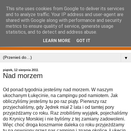
This site uses cookies from Google to deliver its services
and to analyze traffic. Your IP address and user-agent are
shared with Google along with performance and security
metrics to ensure quality of service, generate usage
statistics, and to detect and address abuse.
LEARN MORE
GOT IT
▼
piątek, 12 sierpnia 2011
Nad morzem
Od ponad tygodnia jesteśmy nad morzem. W naszym
ukochanym Łukęcinie, na campingu pod namiotem. Jak
obliczyliśmy jesteśmy tu po raz piąty. Pierwszy raz
przyjechaliśmy, gdy Jędrek miał 2 lata i od tamtej pory
przyjeżdżamy co roku. Raz zrobiliśmy wyjątek, pojechaliśmy
do Krynicy Morskiej i nie byliśmy z tej zamiany zadowoleni.
Więc choć droga koszmarnie daleka co roku przyjeżdżamy
tu na oswojony przez nas camping i znane okolice. Łukęcin