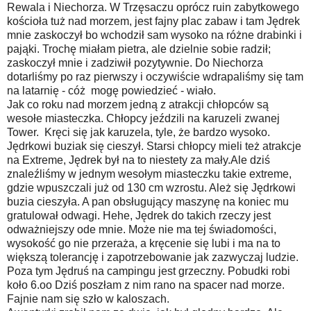
Rewala i Niechorza. W Trzęsaczu oprócz ruin zabytkowego
kościoła tuż nad morzem, jest fajny plac zabaw i tam Jędrek
mnie zaskoczył bo wchodził sam wysoko na różne drabinki i
pająki. Trochę miałam pietra, ale dzielnie sobie radził;
zaskoczył mnie i zadziwił pozytywnie. Do Niechorza
dotarliśmy po raz pierwszy i oczywiście wdrapaliśmy się tam
na latarnię - cóż mogę powiedzieć - wiało.
Jak co roku nad morzem jedną z atrakcji chłopców są
wesołe miasteczka. Chłopcy jeździli na karuzeli zwanej
Tower. Kręci się jak karuzela, tyle, że bardzo wysoko.
Jędrkowi buziak się cieszył. Starsi chłopcy mieli też atrakcje
na Extreme, Jędrek był na to niestety za mały.Ale dziś
znaleźliśmy w jednym wesołym miasteczku takie extreme,
gdzie wpuszczali już od 130 cm wzrostu. Ależ się Jędrkowi
buzia cieszyła. A pan obsługujący maszynę na koniec mu
gratulował odwagi. Hehe, Jędrek do takich rzeczy jest
odważniejszy ode mnie. Może nie ma tej świadomości,
wysokość go nie przeraża, a kręcenie się lubi i ma na to
większą tolerancję i zapotrzebowanie jak zazwyczaj ludzie.
Poza tym Jędruś na campingu jest grzeczny. Pobudki robi
koło 6.oo Dziś poszłam z nim rano na spacer nad morze.
Fajnie nam się szło w kaloszach.