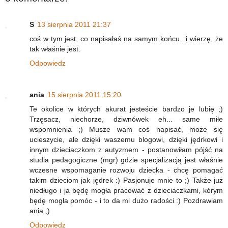
S
13 sierpnia 2011 21:37
coś w tym jest, co napisałaś na samym końcu.. i wierzę, że
tak właśnie jest.
Odpowiedz
ania
15 sierpnia 2011 15:20
Te okolice w których akurat jesteście bardzo je lubię ;)
Trzęsacz, niechorze, dziwnówek eh... same miłe
wspomnienia ;) Musze wam coś napisać, może się
ucieszycie, ale dzięki waszemu blogowi, dzięki jędrkowi i
innym dzieciaczkom z autyzmem - postanowiłam pójść na
studia pedagogiczne (mgr) gdzie specjalizacją jest właśnie
wczesne wspomaganie rozwoju dziecka - chcę pomagać
takim dzieciom jak jędrek :) Pasjonuje mnie to ;) Także już
niedługo i ja będę mogła pracować z dzieciaczkami, kórym
będę mogła pomóc - i to da mi dużo radości :) Pozdrawiam
ania ;)
Odpowiedz