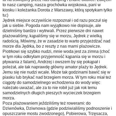
to nasz camping, nasza grochówka wojskowa, pani w
kiosku i koleżanka Dorota z Warszawy, którą spotykam tylko
tu:)
Jędrek miejsce oczywiście rozpoznał i od razu poczuł się
jak u siebie. Pogoda nam wyjątkowo nie dopisuje, ale
dzielniśmy bardzo i wytrwali. Przez pierwsze dni nawet
plażowaliśmy, kąpaliśmy się w morzu, Jędrek z wielką
radością. Mówimy, że w zasadzie to warto przyjeżdżać nad
morze dla Jędrka, bo z reszty z nas marni plażowicze.
Piotrkowi się szybko nudzi, mnie woda jest za zimna (choć
w tym roku odkryłam przyjemność kąpania się w morzu i
pływania z falami), Andrzej i owszem by się pokąpał i
poleżał, ale tak naprawdę główny amator plaży to Jędrek.
Jemu się nie nudzi wcale. Może tak godzinami bawić się w
piasku lub brykać nad brzegiem morza. W tym roku miał też
ciągoty do samodzielnego wchodzenia do wody więc
należało uważać, ale za to nie robił już jak rok temu
samodzielnych długich pieszych wycieczek brzegiem
morza.
Poza plażowaniem jeździliśmy też rowerami: do
Dziwnówka, Dziwnowa (gdzie podziwialiśmy podnoszenie i
opuszczanie mostu zwodzonego), Pobierowa, Trzęsacza,