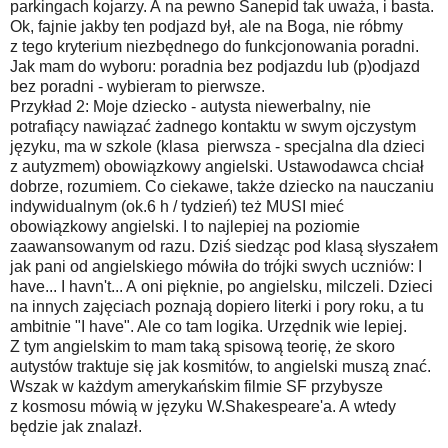
parkingach kojarzy. A na pewno Sanepid tak uważa, i basta.
Ok, fajnie jakby ten podjazd był, ale na Boga, nie róbmy
z tego kryterium niezbędnego do funkcjonowania poradni.
Jak mam do wyboru: poradnia bez podjazdu lub (p)odjazd
bez poradni - wybieram to pierwsze.
Przykład 2: Moje dziecko - autysta niewerbalny, nie
potrafiący nawiązać żadnego kontaktu w swym ojczystym
języku, ma w szkole (klasa pierwsza - specjalna dla dzieci
z autyzmem) obowiązkowy angielski. Ustawodawca chciał
dobrze, rozumiem. Co ciekawe, także dziecko na nauczaniu
indywidualnym (ok.6 h / tydzień) też MUSI mieć
obowiązkowy angielski. I to najlepiej na poziomie
zaawansowanym od razu. Dziś siedząc pod klasą słyszałem
jak pani od angielskiego mówiła do trójki swych uczniów: I
have... I havn't... A oni pięknie, po angielsku, milczeli. Dzieci
na innych zajęciach poznają dopiero literki i pory roku, a tu
ambitnie "I have". Ale co tam logika. Urzędnik wie lepiej.
Z tym angielskim to mam taką spisową teorię, że skoro
autystów traktuje się jak kosmitów, to angielski muszą znać.
Wszak w każdym amerykańskim filmie SF przybysze
z kosmosu mówią w języku W.Shakespeare'a. A wtedy
będzie jak znalazł.