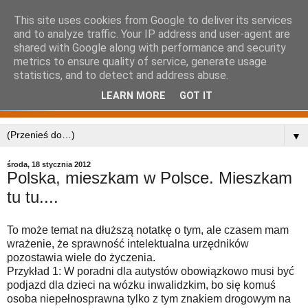
This site uses cookies from Google to deliver its services
and to analyze traffic. Your IP address and user-agent are
shared with Google along with performance and security
metrics to ensure quality of service, generate usage
statistics, and to detect and address abuse.
LEARN MORE
GOT IT
▼
środa, 18 stycznia 2012
Polska, mieszkam w Polsce. Mieszkam
tu tu....
To może temat na dłuższą notatkę o tym, ale czasem mam
wrażenie, że sprawność intelektualna urzędników
pozostawia wiele do życzenia.
Przykład 1: W poradni dla autystów obowiązkowo musi być
podjazd dla dzieci na wózku inwalidzkim, bo się komuś
osoba niepełnosprawna tylko z tym znakiem drogowym na