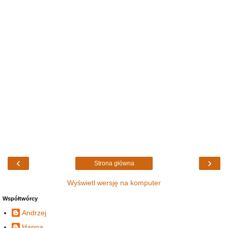
‹
›
Strona główna
Wyświetl wersję na komputer
Współtwórcy
Andrzej
Hanna