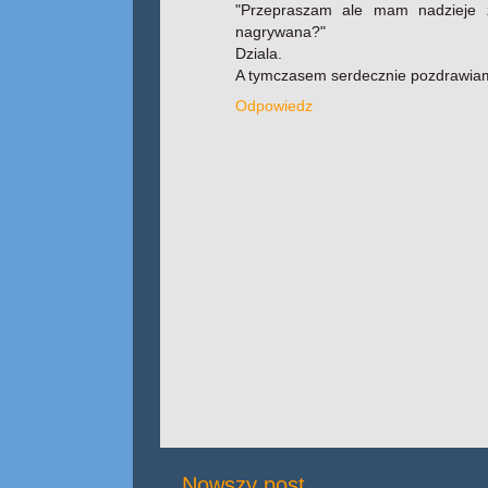
"Przepraszam ale mam nadzieje 
nagrywana?"
Dziala.
A tymczasem serdecznie pozdrawiam i
Odpowiedz
Nowszy post