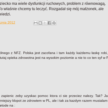
dziecko ma wiele dysfunkcji ruchowych, problem z równowagą,
o właśnie chcemy tu leczyć. Rozgadał się mój małżonek, ale
wiedzi.
cznia 2012
ólnego z NFZ. Polska jest zacofana i tam każdy każdemu łaskę robi,
 tutaj opieka zdrowotna jest na wysokim poziomie a nie to co ten syf w 
e zapienic zeby uzyskac pomoc ktora ci sie przeciez nalezy. Tak? Ja
niejszy klopot ze zdrowiem w PL, ale i tak za kazdym razem musialam 
etode na :