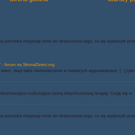
ka potrzeba motywuje mnie do streszczenia tego, co się wydarzyło prz
 - forum na StronaDzieci.org
wiem, skąd takie niedowierzanie w niektórych wypowiedziach, [...] tylk
odsumowująco-rozliczająca naszą dotychczasową terapię. Czuję się w
ka potrzeba motywuje mnie do streszczenia tego, co się wydarzyło prz