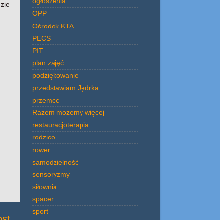
ogłoszenia
zie
OPP
Ośrodek KTA
PECS
PIT
plan zajęć
podziękowanie
przedstawiam Jędrka
przemoc
Razem możemy więcej
restauracjoterapia
rodzice
rower
samodzielność
sensoryzmy
siłownia
spacer
sport
ost