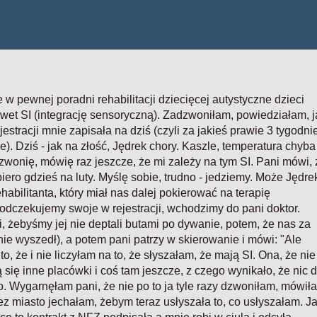
 w pewnej poradni rehabilitacji dziecięcej autystyczne dzieci
wet SI (integrację sensoryczną). Zadzwoniłam, powiedziałam, j
estracji mnie zapisała na dziś (czyli za jakieś prawie 3 tygodni
). Dziś - jak na złość, Jędrek chory. Kaszle, temperatura chyba
Dzwonię, mówię raz jeszcze, że mi zależy na tym SI. Pani mówi, 
ero gdzieś na luty. Myślę sobie, trudno - jedziemy. Może Jędre
habilitanta, który miał nas dalej pokierować na terapię
e odczekujemy swoje w rejestracji, wchodzimy do pani doktor.
i, żebyśmy jej nie deptali butami po dywanie, potem, że nas za
ie wyszedł), a potem pani patrzy w skierowanie i mówi: "Ale
to, że i nie liczyłam na to, że słyszałam, że mają SI. Ona, że nie
się inne placówki i coś tam jeszcze, z czego wynikało, że nic d
o. Wygarnęłam pani, że nie po to ja tyle razy dzwoniłam, mówił
ez miasto jechałam, żebym teraz usłyszała to, co usłyszałam. J