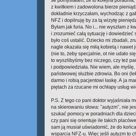
se pomyślałam, że to kolejna poradnia, 
z kwitkiem i zadowolona bierze pieniądz
dokładnie krzyczałam, wychodząc z gabi
NFZ i dopilnuję by za tą wizytę pienięd
Byłam jak furia. No i... nie wyszłam z
i zrozumieć całą sytuację i dowiedzieć 
było coś ustalić. Dziecko mi zbadali, zn
nagle okazała się miłą kobietą i nawet 
(nie to, żeby specjalnie, ot nie udało s
to wyszlibyśmy bez niczego, czy też p
i podpowiedziała. Nie wiem, ale myślę, 
państwowej służbie zdrowia. Bo oni (lek
darmo i robią pacjentowi łaskę. A ja m
piętach za rzucane mi ochłapy usług wi
P.S. Z tego co pani doktor wyjaśniała 
na skierowaniu słowa: "autyzm", nie je
szukać pomocy w poradniach dla dzieci 
czy pani się orientuje ile takich placów
sam ją musiał uświadomić, że do końca 
wsparcia NFZ-u. Więc jeśli autyzm to 