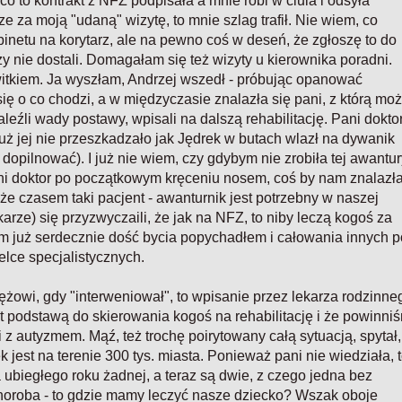
co to kontrakt z NFZ podpisała a mnie robi w ciula i odsyła
e za moją "udaną" wizytę, to mnie szlag trafił. Nie wiem, co
netu na korytarz, ale na pewno coś w deseń, że zgłoszę to do
zy nie dostali. Domagałam się też wizyty u kierownika poradni.
 kwitkiem. Ja wyszłam, Andrzej wszedł - próbując opanować
się o co chodzi, a w międzyczasie znalazła się pani, z którą mo
aleźli wady postawy, wpisali na dalszą rehabilitację. Pani dokto
już jej nie przeszkadzało jak Jędrek w butach wlazł na dywanik
ię dopilnować). I już nie wiem, czy gdybym nie zrobiła tej awantur
ani doktor po początkowym kręceniu nosem, coś by nam znalazł
że czasem taki pacjent - awanturnik jest potrzebny w naszej
arze) się przyzwyczaili, że jak na NFZ, to niby leczą kogoś za
am już serdecznie dość bycia popychadłem i całowania innych p
elce specjalistycznych.
mężowi, gdy "interweniował", to wpisanie przez lekarza rodzinne
st podstawą do skierowania kogoś na rehabilitację i że powinni
z autyzmem. Mąź, też trochę poirytowany całą sytuacją, spytał,
ek jest na terenie 300 tys. miasta. Ponieważ pani nie wiedziała, 
ubiegłego roku żadnej, a teraz są dwie, z czego jedna bez
choroba - to gdzie mamy leczyć nasze dziecko? Wszak oboje