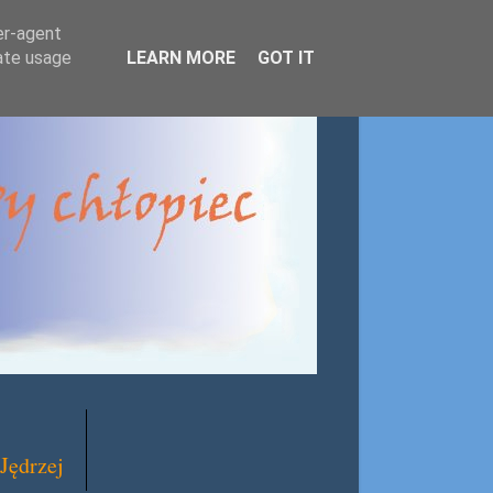
er-agent
rate usage
LEARN MORE
GOT IT
Jędrzej