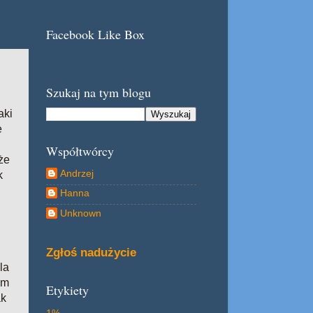
Facebook Like Box
Szukaj na tym blogu
aki
e
Współtwórcy
że
Andrzej
k
Hanna
Unknown
Zgłoś nadużycie
la
am
Etykiety
ak
1%