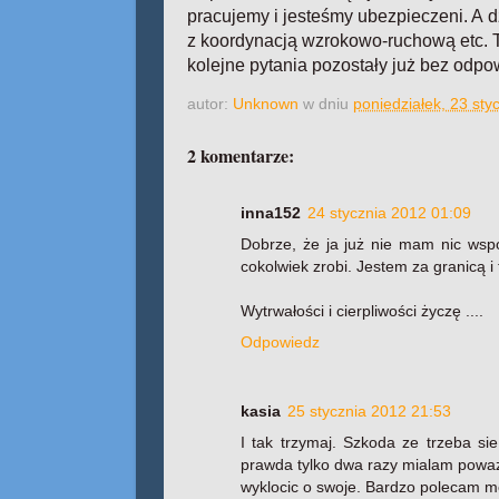
pracujemy i jesteśmy ubezpieczeni. A 
z koordynacją wzrokowo-ruchową etc. T
kolejne pytania pozostały już bez odpo
autor:
Unknown
w dniu
poniedziałek, 23 sty
2 komentarze:
inna152
24 stycznia 2012 01:09
Dobrze, że ja już nie mam nic wsp
cokolwiek zrobi. Jestem za granicą i
Wytrwałości i cierpliwości życzę ....
Odpowiedz
kasia
25 stycznia 2012 21:53
I tak trzymaj. Szkoda ze trzeba si
prawda tylko dwa razy mialam powaz
wyklocic o swoje. Bardzo polecam m