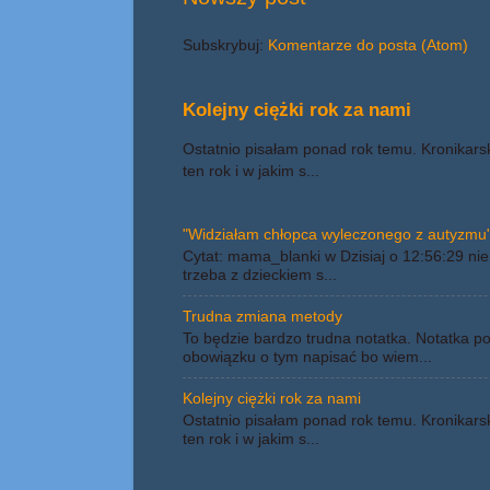
Subskrybuj:
Komentarze do posta (Atom)
Kolejny ciężki rok za nami
Ostatnio pisałam ponad rok temu. Kronikars
ten rok i w jakim s...
"Widziałam chłopca wyleczonego z autyzmu"
Cytat: mama_blanki w Dzisiaj o 12:56:29 nie 
trzeba z dzieckiem s...
Trudna zmiana metody
To będzie bardzo trudna notatka. Notatka p
obowiązku o tym napisać bo wiem...
Kolejny ciężki rok za nami
Ostatnio pisałam ponad rok temu. Kronikars
ten rok i w jakim s...