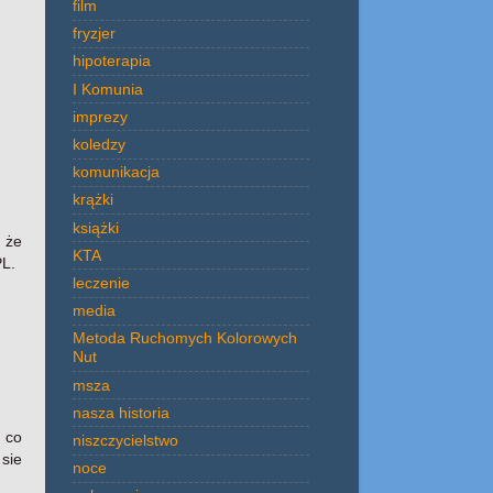
film
fryzjer
hipoterapia
I Komunia
imprezy
koledzy
komunikacja
krążki
książki
 że
KTA
PL.
leczenie
media
Metoda Ruchomych Kolorowych
Nut
msza
nasza historia
 co
niszczycielstwo
sie
noce