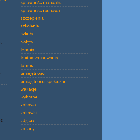
sprawność manualna
sprawność ruchowa
szczepienia
szkolenia
szkoła
święta
ez
terapia
trudne zachowania
turnus
o
umiejętności
umiejętności społeczne
wakacje
wybrane
zabawa
zabawki
ez
zdjęcia
zmiany