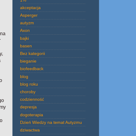
akceptacja
Asperger
autyzm
Axon
żna
bajki
r
basen
Bez kategorii
y,
a
bieganie
biofeedback
blog
o
blog roku
choroby
codzienność
go
śmy
depresja
dogoterapia
to
Dzień Wiedzy na temat Autyzmu
dziwactwa