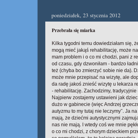
poniedziałek, 23 stycznia 2012
Przebrała się miarka
Kilka tygodni temu dowiedziałam się, że
mogą mieć jakąś rehabilitację, może na
mam problem i o co mi chodzi, pani z rej
od czasu, gdy dzwoniłam - bardzo ładnie
też (chyba bo zmierzyć sobie nie da). 
może mnie przepisać na wizytę, ale dopi
da radę jakoś znieść wizytę u lekarza re
- rehabilitację. Zachodzimy, tradycyjni
Najpierw zostajemy ustawieni jak dziec
dużo w gabinecie (więc Andrzej grzeczn
autyzmu to my tutaj nie leczymy". Ja na 
mają, że dziećmi autystycznymi zajmują 
nas nie mają. I wtedy coś we mnie pękł
o co mi chodzi, z chorym dzieckiem prz