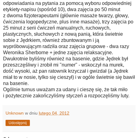
odpowiadania na pytania za pomocą wyboru odpowiedniej
etykiety-napisu (spośród 10), dwa zajęcia po 50 minut
z dwoma fizjoterapeutami (głównie masaże twarzy, głowy,
ćwiczenia logopedyczne, plus inne masaże), trzy zajęcia po
25 minut z serii ćwiczeń manualnych, ruchowych,
plastycznych, słuchowych z nową panią, która świetnie
sobie z Jędrkiem, również zbuntowanym i ją
wypróbowującym radziła oraz zajęcia grupowe - dwa razy
Weronika Sherborne + jedne zajęcia relaksacyjne.
Dwukrotnie byliśmy również na basenie, gdzie Jędrek był
przeszczęśliwy i zrobił mi "numer" - wskoczył na murek,
dość wysoki, aż pan ratownik krzyczał i gwizdał (a Jędrek
miał to w nosie, tylko się cieszył) i w ogóle świetnie się bawił
na basenie.
Ogólnie turnus uważam za udany i cieszę się, że tak miło
i pożytecznie zakończyliśmy styczeń a rozpoczęliśmy luty.
Unknown
w dniu
lutego 04, 2012
Udostępnij