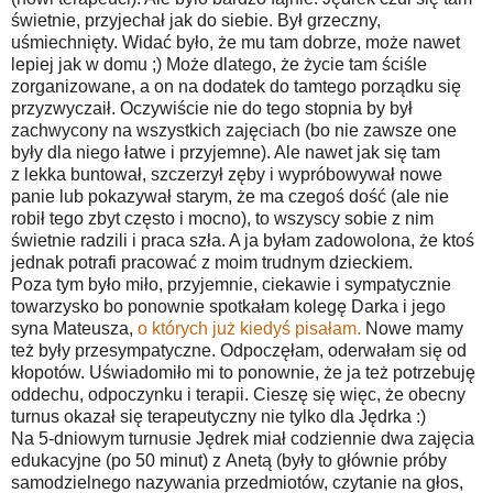
świetnie, przyjechał jak do siebie. Był grzeczny,
uśmiechnięty. Widać było, że mu tam dobrze, może nawet
lepiej jak w domu ;) Może dlatego, że życie tam ściśle
zorganizowane, a on na dodatek do tamtego porządku się
przyzwyczaił. Oczywiście nie do tego stopnia by był
zachwycony na wszystkich zajęciach (bo nie zawsze one
były dla niego łatwe i przyjemne). Ale nawet jak się tam
z lekka buntował, szczerzył zęby i wypróbowywał nowe
panie lub pokazywał starym, że ma czegoś dość (ale nie
robił tego zbyt często i mocno), to wszyscy sobie z nim
świetnie radzili i praca szła. A ja byłam zadowolona, że ktoś
jednak potrafi pracować z moim trudnym dzieckiem.
Poza tym było miło, przyjemnie, ciekawie i sympatycznie
towarzysko bo ponownie spotkałam kolegę Darka i jego
syna Mateusza,
o których już kiedyś pisałam.
Nowe mamy
też były przesympatyczne. Odpoczęłam, oderwałam się od
kłopotów. Uświadomiło mi to ponownie, że ja też potrzebuję
oddechu, odpoczynku i terapii. Cieszę się więc, że obecny
turnus okazał się terapeutyczny nie tylko dla Jędrka :)
Na 5-dniowym turnusie Jędrek miał codziennie dwa zajęcia
edukacyjne (po 50 minut) z Anetą (były to głównie próby
samodzielnego nazywania przedmiotów, czytanie na głos,