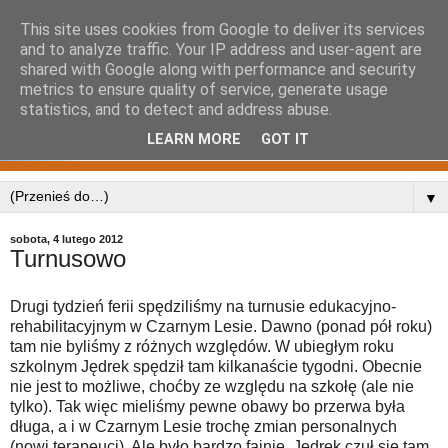
This site uses cookies from Google to deliver its services
and to analyze traffic. Your IP address and user-agent are
shared with Google along with performance and security
metrics to ensure quality of service, generate usage
statistics, and to detect and address abuse.
LEARN MORE
GOT IT
▼
sobota, 4 lutego 2012
Turnusowo
Drugi tydzień ferii spędziliśmy na turnusie edukacyjno-
rehabilitacyjnym w Czarnym Lesie. Dawno (ponad pół roku)
tam nie byliśmy z różnych względów. W ubiegłym roku
szkolnym Jędrek spędził tam kilkanaście tygodni. Obecnie
nie jest to możliwe, choćby ze względu na szkołę (ale nie
tylko). Tak więc mieliśmy pewne obawy bo przerwa była
długa, a i w Czarnym Lesie trochę zmian personalnych
(nowi terapeuci). Ale było bardzo fajnie. Jędrek czuł się tam