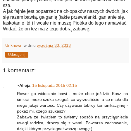
sza.
A jak fajnie jest popatrzeć na chłopaków naszych dwóch, jak
się razem bawią, gałganią (takie przewalanki, ganianie się,
łaskotanie itd.) I wcale nie muszę Piotrka do tego namawiać.
Widać, że on też ma z tego dobrą zabawę.
Unknown
w dniu
września 30, 2013
Udostępnij
1 komentarz:
~Alicja
15 listopada 2015 02:15
Rower go widocznie bawi - może chce jeździć. Kosz na
śmieci -może szuka czegoś, co wyrzuciliście, a co miało dla
niego jakąś wartość. Czy używacie tablicy komunikacyjnej -
pokaż mi, czego szukasz?
Zabawa ze światłem to świetny sposób na przyciągniecie
uwagi rodzica, droczy się z wami. Powtarza zachowanie,
dzięki którym przyciągnął waszą uwagę:)