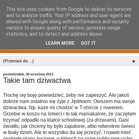
This site uses cookies from Google to deliver its services
and to analyze traffic. Your IP address and user-agent are
shared with Google along with performance and security
metrics to ensure quality of service, generate usage
statistics, and to detect and address abuse.
LEARN MORE
GOT IT
▼
poniedziałek, 30 września 2013
Takie tam dziwactwa
Trochę się boję powiedzieć, żeby nie zapeszyć. Ale jakoś
dobrze nam ostatnio się żyje z Jędrkiem. Owszem ma swoje
dziwactwa. Np. każe mi chodzić w T-shircie z rowerem.
Grzebie w koszu na śmieci i to tak maniakalnie, że zaczęłam
trzymać odpadki na klatce schodowej (za drzwiami). Gasi
światło, jak chcemy by było zapalone, albo odwrotnie świeci
w biały dzień. Ale to wszystko da się przeżyć. I nawet mieć
osobiste plany życiowe, o których na razie publicznie cicho