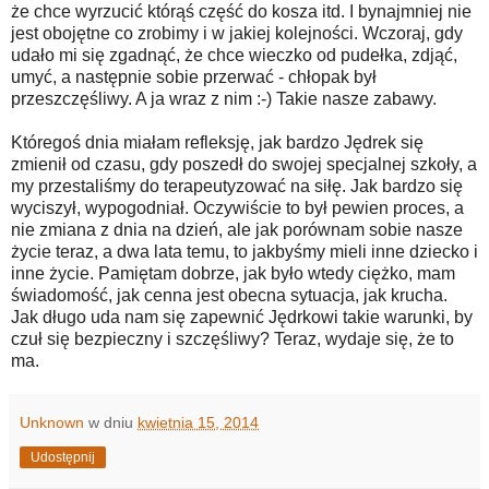
że chce wyrzucić którąś część do kosza itd. I bynajmniej nie
jest obojętne co zrobimy i w jakiej kolejności. Wczoraj, gdy
udało mi się zgadnąć, że chce wieczko od pudełka, zdjąć,
umyć, a następnie sobie przerwać - chłopak był
przeszczęśliwy. A ja wraz z nim :-) Takie nasze zabawy.
Któregoś dnia miałam refleksję, jak bardzo Jędrek się
zmienił od czasu, gdy poszedł do swojej specjalnej szkoły, a
my przestaliśmy do terapeutyzować na siłę. Jak bardzo się
wyciszył, wypogodniał. Oczywiście to był pewien proces, a
nie zmiana z dnia na dzień, ale jak porównam sobie nasze
życie teraz, a dwa lata temu, to jakbyśmy mieli inne dziecko i
inne życie. Pamiętam dobrze, jak było wtedy ciężko, mam
świadomość, jak cenna jest obecna sytuacja, jak krucha.
Jak długo uda nam się zapewnić Jędrkowi takie warunki, by
czuł się bezpieczny i szczęśliwy? Teraz, wydaje się, że to
ma.
Unknown
w dniu
kwietnia 15, 2014
Udostępnij