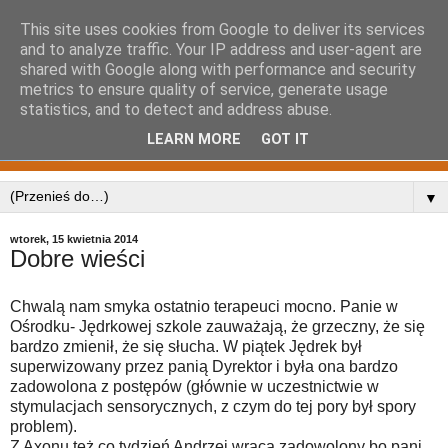
This site uses cookies from Google to deliver its services
and to analyze traffic. Your IP address and user-agent are
shared with Google along with performance and security
metrics to ensure quality of service, generate usage
statistics, and to detect and address abuse.
LEARN MORE
GOT IT
▼
wtorek, 15 kwietnia 2014
Dobre wieści
Chwalą nam smyka ostatnio terapeuci mocno. Panie w
Ośrodku- Jędrkowej szkole zauważają, że grzeczny, że się
bardzo zmienił, że się słucha. W piątek Jędrek był
superwizowany przez panią Dyrektor i była ona bardzo
zadowolona z postępów (głównie w uczestnictwie w
stymulacjach sensorycznych, z czym do tej pory był spory
problem).
Z Axonu też co tydzień Andrzej wraca zadowolony bo pani