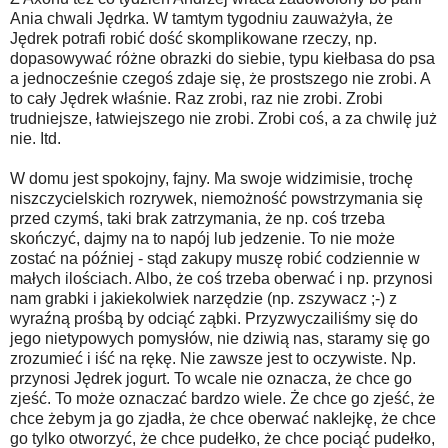
Ania chwali Jędrka. W tamtym tygodniu zauważyła, że
Jędrek potrafi robić dość skomplikowane rzeczy, np.
dopasowywać różne obrazki do siebie, typu kiełbasa do psa
a jednocześnie czegoś zdaje się, że prostszego nie zrobi. A
to cały Jędrek właśnie. Raz zrobi, raz nie zrobi. Zrobi
trudniejsze, łatwiejszego nie zrobi. Zrobi coś, a za chwilę już
nie. Itd.
W domu jest spokojny, fajny. Ma swoje widzimisie, trochę
niszczycielskich rozrywek, niemożność powstrzymania się
przed czymś, taki brak zatrzymania, że np. coś trzeba
skończyć, dajmy na to napój lub jedzenie. To nie może
zostać na później - stąd zakupy muszę robić codziennie w
małych ilościach. Albo, że coś trzeba oberwać i np. przynosi
nam grabki i jakiekolwiek narzędzie (np. zszywacz ;-) z
wyraźną prośbą by odciąć ząbki. Przyzwyczailiśmy się do
jego nietypowych pomysłów, nie dziwią nas, staramy się go
zrozumieć i iść na rękę. Nie zawsze jest to oczywiste. Np.
przynosi Jędrek jogurt. To wcale nie oznacza, że chce go
zjeść. To może oznaczać bardzo wiele. Że chce go zjeść, że
chce żebym ja go zjadła, że chce oberwać naklejkę, że chce
go tylko otworzyć, że chce pudełko, że chce pociąć pudełko,