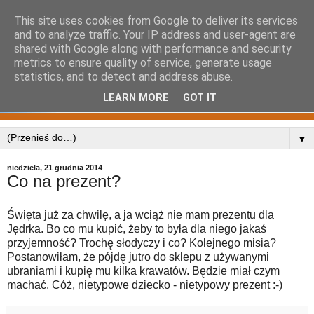
This site uses cookies from Google to deliver its services
and to analyze traffic. Your IP address and user-agent are
shared with Google along with performance and security
metrics to ensure quality of service, generate usage
statistics, and to detect and address abuse.
LEARN MORE
GOT IT
▼
niedziela, 21 grudnia 2014
Co na prezent?
Święta już za chwilę, a ja wciąż nie mam prezentu dla
Jędrka. Bo co mu kupić, żeby to była dla niego jakaś
przyjemność? Trochę słodyczy i co? Kolejnego misia?
Postanowiłam, że pójdę jutro do sklepu z używanymi
ubraniami i kupię mu kilka krawatów. Będzie miał czym
machać. Cóż, nietypowe dziecko - nietypowy prezent :-)