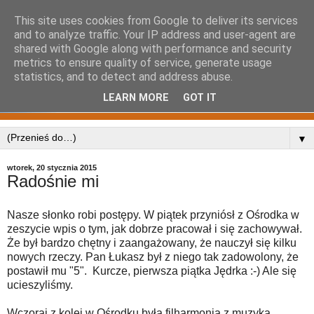
This site uses cookies from Google to deliver its services
and to analyze traffic. Your IP address and user-agent are
shared with Google along with performance and security
metrics to ensure quality of service, generate usage
statistics, and to detect and address abuse.
LEARN MORE
GOT IT
▼
wtorek, 20 stycznia 2015
Radośnie mi
Nasze słonko robi postępy. W piątek przyniósł z Ośrodka w
zeszycie wpis o tym, jak dobrze pracował i się zachowywał.
Że był bardzo chętny i zaangażowany, że nauczył się kilku
nowych rzeczy. Pan Łukasz był z niego tak zadowolony, że
postawił mu "5". Kurcze, pierwsza piątka Jędrka :-) Ale się
ucieszyliśmy.
Wczoraj z kolei w Ośrodku była filharmonia z muzyką