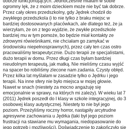
dobrze funkcjonujących. Jednocześnie miałam w sobie
ogromny lęk, że z moim dzieckiem może nie być tak dobrze.
Przez cały okres przedszkolny, gdy Jędrek chodził do
zwykłego przedszkola (i to nie tylko z braku miejsc w
bardziej dostosowanych placówkach, ale dlatego też, że ja
wierzyłam, że on z tego wyjdzie, że zwykłe przedszkole
bardziej mu w tym pomoże, bo będzie miał kontakty ze
zdrowymi rówieśnikami, nie chciałam go zamykać w
środowisku niepełnosprawnych), przez cały ten czas ostro
pracowaliśmy terapeutycznie. Dużo terapii ze specjalistami,
dużo terapii w domu. Przez długi czas byłam bardziej
nieudolnym terapeutą, jak matką. Nie mieliśmy czasu wyjść
na spacer bo robiliśmy zlecone nam zadania. Czysty obłęd.
Przez kilka lat myślałam w zasadzie tylko o Jędrku i jego
terapii. Na inne sfery nie było miejsca w mojej głowie.
Nawet w snach (niestety za mocno angażuję się
emocjonalnie w sprawy, na których mi zależy). W wieku lat 7
(2011) Jędrek poszedł do I klasy w szkole integracyjnej, do 3
osobowej klasy autystycznej. Niestety to nie był jego
poziom. Przeżyliśmy roczny horror, nastąpiły arcytrudne
agresywne zachowania u Jędrka (taki był jego poziom
frustracji na stawiane mu wymagania, niedopasowanie do
jego potrzeb i możliwości). Doświadczenie to zakończyło się