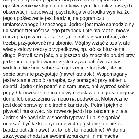
upośledzenie w stopniu umiarkowanym. Jednak z naszych
obserwacji i obserwacji psychologa w ośrodku wynika, że
jego upośledzenie jest bardziej na pograniczu
umiarkowanego i znacznego. Jędrek jest mało samodzielny
i o samodzielności w jego przypadku nie ma raczej mowy
(raczej na pewno, jak raczej ;-) Potrafi się sam ubrać, ale
trzeba przygotować mu ubranie. Mógłby wziąć z szafy, ale
wtedy założy rzeczy przypadkowe, np. krótką bluzkę na
długą. Potrafi sam jeść, ale jeszcze się znacznie brudzi przy
jedzeniu i niepilnowany często używa palców, zamiast
widelca. Weźmie sobie sam jedzenie z lodówki, ale nic
sobie sam nie przygotuje (nawet kanapki). Wspomagany
jest w stanie zrobić kanapkę, czy pomagać przy robieniu
sałatki. Jędrek nie potrafi się sam umyć, ani wytrzeć sobie
pupy. Oczywiście nie ma mowy o zostawieniu go samego w
domu lub puszczeniu samego na podwórko. Motorycznie
jest dość sprawny, ale trochę kanciasty. Potrafi pięknie
pływać i nurkować. Na rowerze jeździ na tandemie z tatą.
Jędrek nie bawi się w sposób typowy. Lubi się ganiać,
uciekać, być łaskotanym (ale w drugą stronę już nie za
bardzo potrafi, nawet jak to robi, to nieudolnie). W domu
zazwyczaj chodzi ze swoimi sznurkami i nimi macha.