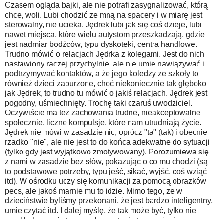
Czasem ogląda bajki, ale nie potrafi zasygnalizować, którą
chce, woli. Lubi chodzić ze mną na spacery i w miarę jest
sterowalny, nie ucieka. Jędrek lubi jak się coś dzieje, lubi
nawet miejsca, które wielu autystom przeszkadzają, gdzie
jest nadmiar bodźców, typu dyskoteki, centra handlowe.
Trudno mówić o relacjach Jędrka z kolegami. Jest do nich
nastawiony raczej przychylnie, ale nie umie nawiązywać i
podtrzymywać kontaktów, a że jego koledzy ze szkoły to
również dzieci zaburzone, choć niekoniecznie tak głęboko
jak Jędrek, to trudno tu mówić o jakiś relacjach. Jędrek jest
pogodny, uśmiechnięty. Trochę taki czaruś uwodziciel.
Oczywiście ma też zachowania trudne, nieakceptowalne
społecznie, liczne kompulsje, które nam utrudniają życie.
Jędrek nie mówi w zasadzie nic, oprócz "ta" (tak) i obecnie
rzadko "nie", ale nie jest to do końca adekwatne do sytuacji
(tylko gdy jest wyjątkowo zmotywowany). Porozumiewa się
z nami w zasadzie bez słów, pokazując o co mu chodzi (są
to podstawowe potrzeby, typu jeść, sikać, wyjść, coś wziąć
itd). W ośrodku uczy się komunikacji za pomocą obrazków
pecs, ale jakoś marnie mu to idzie. Mimo tego, ze w
dzieciństwie byliśmy przekonani, że jest bardzo inteligentny,
umie czytać itd. I dalej myślę, że tak może być, tylko nie