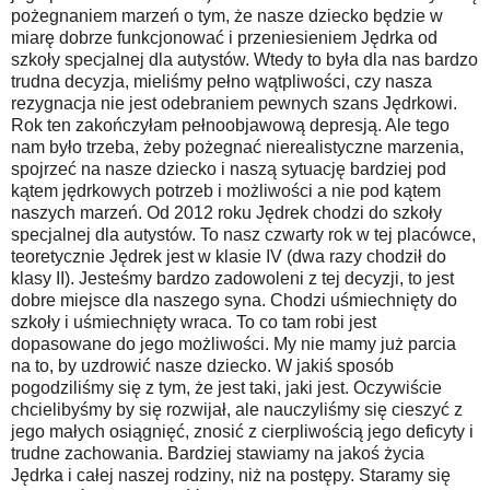
pożegnaniem marzeń o tym, że nasze dziecko będzie w
miarę dobrze funkcjonować i przeniesieniem Jędrka od
szkoły specjalnej dla autystów. Wtedy to była dla nas bardzo
trudna decyzja, mieliśmy pełno wątpliwości, czy nasza
rezygnacja nie jest odebraniem pewnych szans Jędrkowi.
Rok ten zakończyłam pełnoobjawową depresją. Ale tego
nam było trzeba, żeby pożegnać nierealistyczne marzenia,
spojrzeć na nasze dziecko i naszą sytuację bardziej pod
kątem jędrkowych potrzeb i możliwości a nie pod kątem
naszych marzeń. Od 2012 roku Jędrek chodzi do szkoły
specjalnej dla autystów. To nasz czwarty rok w tej placówce,
teoretycznie Jędrek jest w klasie IV (dwa razy chodził do
klasy II). Jesteśmy bardzo zadowoleni z tej decyzji, to jest
dobre miejsce dla naszego syna. Chodzi uśmiechnięty do
szkoły i uśmiechnięty wraca. To co tam robi jest
dopasowane do jego możliwości. My nie mamy już parcia
na to, by uzdrowić nasze dziecko. W jakiś sposób
pogodziliśmy się z tym, że jest taki, jaki jest. Oczywiście
chcielibyśmy by się rozwijał, ale nauczyliśmy się cieszyć z
jego małych osiągnięć, znosić z cierpliwością jego deficyty i
trudne zachowania. Bardziej stawiamy na jakoś życia
Jędrka i całej naszej rodziny, niż na postępy. Staramy się