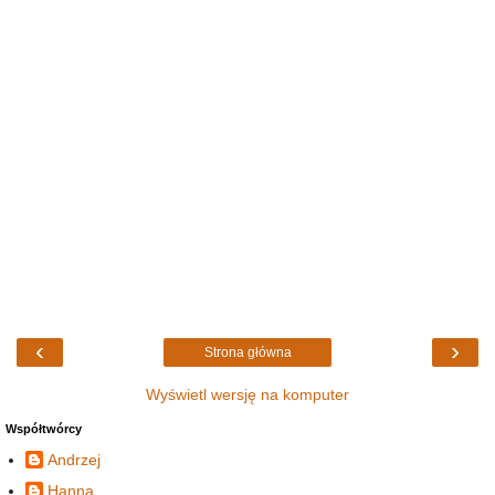
‹
›
Strona główna
Wyświetl wersję na komputer
Współtwórcy
Andrzej
Hanna