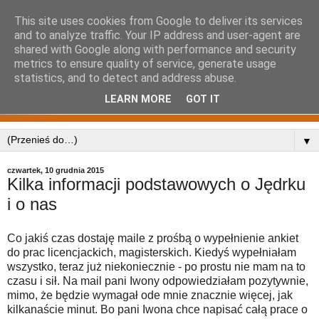
This site uses cookies from Google to deliver its services
and to analyze traffic. Your IP address and user-agent are
shared with Google along with performance and security
metrics to ensure quality of service, generate usage
statistics, and to detect and address abuse.
LEARN MORE
GOT IT
▼
czwartek, 10 grudnia 2015
Kilka informacji podstawowych o Jędrku
i o nas
Co jakiś czas dostaję maile z prośbą o wypełnienie ankiet
do prac licencjackich, magisterskich. Kiedyś wypełniałam
wszystko, teraz już niekoniecznie - po prostu nie mam na to
czasu i sił. Na mail pani Iwony odpowiedziałam pozytywnie,
mimo, że będzie wymagał ode mnie znacznie więcej, jak
kilkanaście minut. Bo pani Iwona chce napisać całą prace o