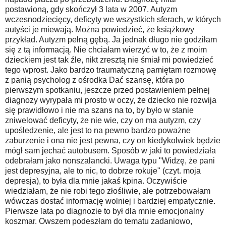
postawioną, gdy skończył 3 lata w 2007. Autyzm
wczesnodziecięcy, deficyty we wszystkich sferach, w których
autyści je miewają. Można powiedzieć, że książkowy
przykład. Autyzm pełną gębą. Ja jednak długo nie godziłam
się z tą informacją. Nie chciałam wierzyć w to, że z moim
dzieckiem jest tak źle, nikt zresztą nie śmiał mi powiedzieć
tego wprost. Jako bardzo traumatyczną pamiętam rozmowę
z panią psycholog z ośrodka Dać szansę, która po
pierwszym spotkaniu, jeszcze przed postawieniem pełnej
diagnozy wyrypała mi prosto w oczy, że dziecko nie rozwija
się prawidłowo i nie ma szans na to, by było w stanie
zniwelować deficyty, że nie wie, czy on ma autyzm, czy
upośledzenie, ale jest to na pewno bardzo poważne
zaburzenie i ona nie jest pewna, czy on kiedykolwiek będzie
mógł sam jechać autobusem. Sposób w jaki to powiedziała
odebrałam jako nonszalancki. Uwaga typu "Widzę, że pani
jest depresyjna, ale to nic, to dobrze rokuje" (czyt. moja
depresja), to była dla mnie jakaś kpina. Oczywiście
wiedziałam, że nie robi tego złośliwie, ale potrzebowałam
wówczas dostać informację wolniej i bardziej empatycznie.
Pierwsze lata po diagnozie to był dla mnie emocjonalny
koszmar. Owszem podeszłam do tematu zadaniowo,