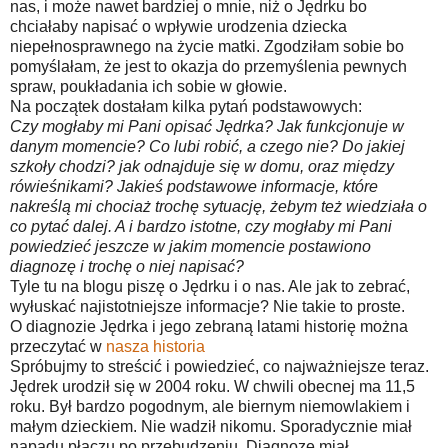
nas, i może nawet bardziej o mnie, niż o Jędrku bo
chciałaby napisać o wpływie urodzenia dziecka
niepełnosprawnego na życie matki. Zgodziłam sobie bo
pomyślałam, że jest to okazja do przemyślenia pewnych
spraw, poukładania ich sobie w głowie.
Na początek dostałam kilka pytań podstawowych:
Czy mogłaby mi Pani opisać Jędrka? Jak funkcjonuje w
danym momencie? Co lubi robić, a czego nie? Do jakiej
szkoły chodzi? jak odnajduje się w domu, oraz między
rówieśnikami? Jakieś podstawowe informacje, które
nakreślą mi chociaż trochę sytuację, żebym też wiedziała o
co pytać dalej. A i bardzo istotne, czy mogłaby mi Pani
powiedzieć jeszcze w jakim momencie postawiono
diagnozę i trochę o niej napisać?
Tyle tu na blogu piszę o Jędrku i o nas. Ale jak to zebrać,
wyłuskać najistotniejsze informacje? Nie takie to proste.
O diagnozie Jędrka i jego zebraną latami historię można
przeczytać w
nasza historia
Spróbujmy to streścić i powiedzieć, co najważniejsze teraz.
Jędrek urodził się w 2004 roku. W chwili obecnej ma 11,5
roku. Był bardzo pogodnym, ale biernym niemowlakiem i
małym dzieckiem. Nie wadził nikomu. Sporadycznie miał
napadu płaczu po przebudzeniu. Diagnozę miał