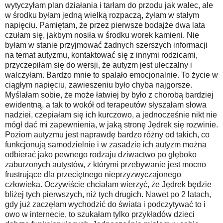
wytyczyłam plan działania i tarłam do przodu jak walec, ale
w środku byłam jedną wielką rozpaczą, żyłam w stałym
napięciu. Pamiętam, że przez pierwsze bodajże dwa lata
czułam się, jakbym nosiła w środku worek kamieni. Nie
byłam w stanie przyjmować żadnych szerszych informacji
na temat autyzmu, kontaktować się z innymi rodzicami,
przyczepiłam się do wersji, że autyzm jest uleczalny i
walczyłam. Bardzo mnie to spalało emocjonalnie. To życie w
ciągłym napięciu, zawieszeniu było chyba najgorsze.
Myślałam sobie, że może łatwiej by było z chorobą bardziej
ewidentną, a tak to wokół od terapeutów słyszałam słowa
nadziei, czepiałam się ich kurczowo, a jednocześnie nikt nie
mógł dać mi zapewnienia, w jaką stronę Jędrek się rozwinie.
Poziom autyzmu jest naprawdę bardzo różny od takich, co
funkcjonują samodzielnie i w zasadzie ich autyzm można
odbierać jako pewnego rodzaju dziwactwo po głęboko
zaburzonych autystów, z którymi przebywanie jest mocno
frustrujące dla przeciętnego nieprzyzwyczajonego
człowieka. Oczywiście chciałam wierzyć, że Jędrek będzie
bliżej tych pierwszych, niż tych drugich. Nawet po 2 latach,
gdy już zaczęłam wychodzić do świata i podczytywać to i
owo w internecie, to szukałam tylko przykładów dzieci