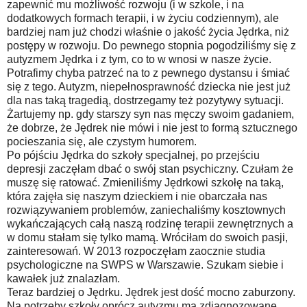
zapewnić mu możliwość rozwoju (i w szkole, i na
dodatkowych formach terapii, i w życiu codziennym), ale
bardziej nam już chodzi właśnie o jakość życia Jędrka, niż
postępy w rozwoju. Do pewnego stopnia pogodziliśmy się z
autyzmem Jędrka i z tym, co to w wnosi w nasze życie.
Potrafimy chyba patrzeć na to z pewnego dystansu i śmiać
się z tego. Autyzm, niepełnosprawność dziecka nie jest już
dla nas taką tragedią, dostrzegamy też pozytywy sytuacji.
Żartujemy np. gdy starszy syn nas męczy swoim gadaniem,
że dobrze, że Jędrek nie mówi i nie jest to formą sztucznego
pocieszania się, ale czystym humorem.
Po pójściu Jędrka do szkoły specjalnej, po przejściu
depresji zaczęłam dbać o swój stan psychiczny. Czułam że
muszę się ratować. Zmieniliśmy Jędrkowi szkołę na taką,
która zajęła się naszym dzieckiem i nie obarczała nas
rozwiązywaniem problemów, zaniechaliśmy kosztownych
wykańczających całą naszą rodzinę terapii zewnętrznych a
w domu stałam się tylko mamą. Wróciłam do swoich pasji,
zainteresowań. W 2013 rozpoczęłam zaocznie studia
psychologiczne na SWPS w Warszawie. Szukam siebie i
kawałek już znalazłam.
Teraz bardziej o Jędrku. Jędrek jest dość mocno zaburzony.
Na potrzeby szkoły oprócz autyzmu ma zdiagnozowane