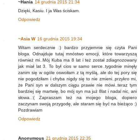
~Hania
14 grudnia 2015 21:34
Dzięki, Kasiu. I ja Was ściskam.
Odpowiedz
~Asia W
16 grudnia 2015 19:34
Witam serdecznie :) bardzo przyjemnie się czyta Pani
bloga. Odnajduje tutaj mnóstwo emocji, które towarzyszą
również mi..Mój Kuba ma 8 lat i też został zdiagnozowany
jak miał lat 3. To był cios w samo serce..tygodnie minęły
zanim się w ogóle oswoiłam z tą myślą, ale do tej pory się
nie pogodziłam i chyba nigdy się to nie zmieni..przykro mi,
że Pani syn w dalszym ciągu prawie nie mówi..teraz tym
bardziej się martwię, bo mój syn ma już 8lat i nadal nic, ani
słowa..:( Zapraszam też na mojego bloga, dopiero
zaczynam swoją przygodę, ale staram się być na bieżąco :)
Pozdrawiam
Odpowiedz
Anonymous
21 grudnia 2015 22:35