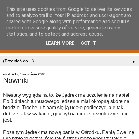
This site uses cookies from Google to deliver its services
and to analyze traffic. Your IP address and user-agent are
shared with Google along with performance and security
metrics to ensure quality of service, generate usage
statistics, and to detect and address abuse.
LEARN MORE
GOT IT
▼
niedziela, 9 września 2018
Nowinki
Niestety wygląda na to, że Jędrek ma uczulenie na nabiał.
Po 3 dniach turnusowego jedzenia miał okropną skórę na
brodzie. Trochę już nam się ją udało podleczyć, ale tak
dobrze jak w wakacje, gdy był na diecie bezmlecznej, nie
jest.
Poza tym Jędrek ma nową panią w Ośrodku. Panią Ewelinę.
Dla mnie to oczywiście jakiś stres (może większy jak dla