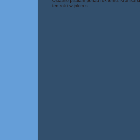
Ostatnio pisałam ponad rok temu. Kronikars
ten rok i w jakim s...