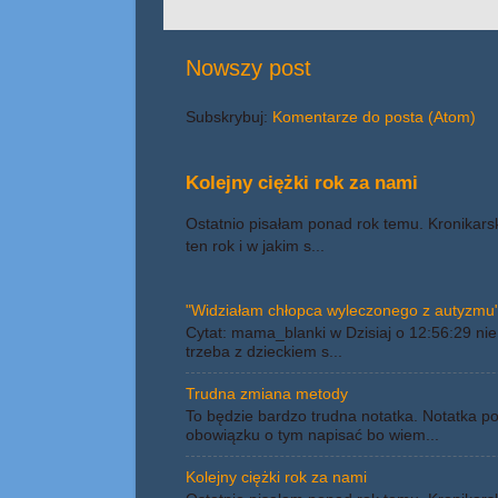
Nowszy post
Subskrybuj:
Komentarze do posta (Atom)
Kolejny ciężki rok za nami
Ostatnio pisałam ponad rok temu. Kronikars
ten rok i w jakim s...
"Widziałam chłopca wyleczonego z autyzmu"
Cytat: mama_blanki w Dzisiaj o 12:56:29 nie 
trzeba z dzieckiem s...
Trudna zmiana metody
To będzie bardzo trudna notatka. Notatka p
obowiązku o tym napisać bo wiem...
Kolejny ciężki rok za nami