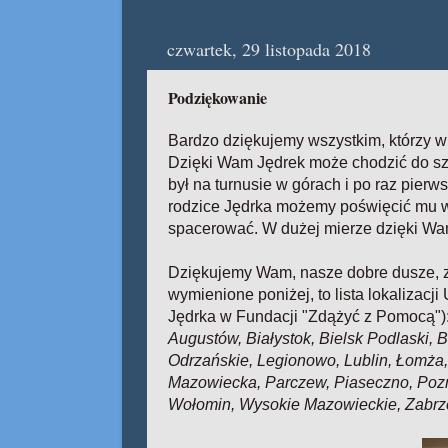
czwartek, 29 listopada 2018
Podziękowanie
Bardzo dziękujemy wszystkim, którzy w 
Dzięki Wam Jędrek może chodzić do sz
był na turnusie w górach i po raz pier
rodzice Jędrka możemy poświęcić mu wię
spacerować. W dużej mierze dzięki Wam
Dziękujemy Wam, nasze dobre dusze, z 
wymienione poniżej, to lista lokaliza
Jędrka w Fundacji "Zdążyć z Pomocą")
Augustów, Białystok, Bielsk Podlaski, 
Odrzańskie, Legionowo, Lublin, Łomża,
Mazowiecka, Parczew, Piaseczno, Pozn
Wołomin, Wysokie Mazowieckie, Zabr