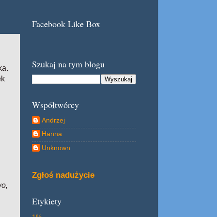
Facebook Like Box
Szukaj na tym blogu
ka.
ek
Współtwórcy
Andrzej
Hanna
Unknown
Zgłoś nadużycie
wo,
Etykiety
1%