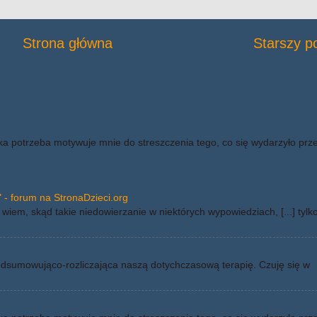
Strona główna
Starszy p
ka potrzeba motywuje mnie do streszczenia tego, co się wydarzyło prz
 - forum na StronaDzieci.org
wiem, skąd takie niedowierzanie w niektórych wypowiedziach, [...] tylk
odsumowująco-rozliczająca naszą dotychczasową terapię. Czuję się w