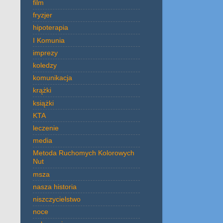
film
fryzjer
hipoterapia
I Komunia
imprezy
koledzy
komunikacja
krążki
książki
KTA
leczenie
media
Metoda Ruchomych Kolorowych
Nut
msza
nasza historia
niszczycielstwo
noce