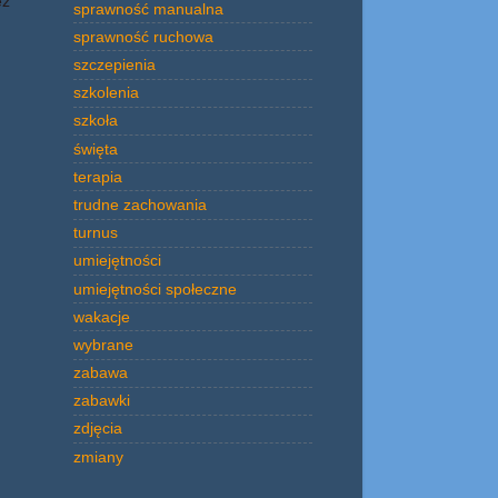
ez
sprawność manualna
sprawność ruchowa
szczepienia
szkolenia
szkoła
święta
terapia
trudne zachowania
turnus
umiejętności
umiejętności społeczne
wakacje
wybrane
zabawa
zabawki
zdjęcia
zmiany