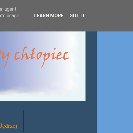
er-agent
rate usage
LEARN MORE
GOT IT
Jędrzej