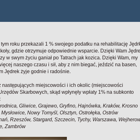
tym roku przekazali 1 % swojego podatku na rehabilitację Jędr
koły, gdzie otrzymuje odpowiednie wsparcie. Dzięki Wam Jędr
wszy w swym życiu ganiał po Tatrach jak kozica. Dzięki Wam, my
cej naszego czasu i sił, aby z nim biegać, jeździć na basen,
 Jędrek żyje godnie i radośnie.
następujących miejscowości i ich okolic (miejscowości
cji Urzędów Skarbowych, skąd wpłynęły wpłaty 1% na subkonto
:
Brodnica, Gliwice, Grajewo, Gryfino, Hajnówka, Kraków, Krosno
 Mysłowice, Nowy Tomyśl, Olsztyn, Ostrołęka, Ostrów
ań, Rzeszów, Stargard, Szczecin, Tychy, Warszawa, Wejhero
ze, Zambrów