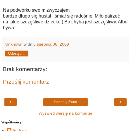
Na podwórku swoim zwyczajem
bardzo długo się huśtał i śmiał się radośnie. Miło patrzeć
na takie szczęśliwe dziecko:) Bo chyba jest szczęśliwy. Albo
bywa.
Unknown
w dniu
sierpnia 06, 2009
Udostępnij
Brak komentarzy:
Prześlij komentarz
‹
›
Strona główna
Wyświetl wersję na komputer
Współtwórcy
Andrzej