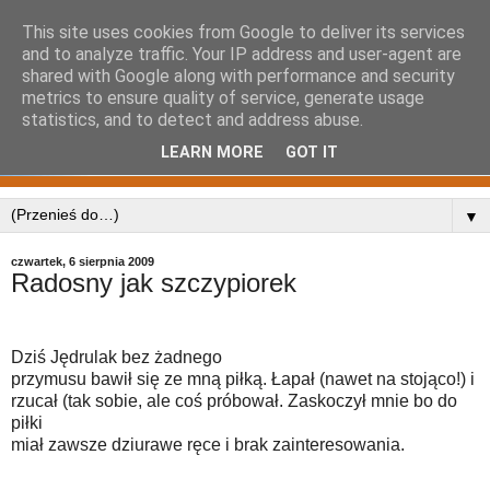
This site uses cookies from Google to deliver its services
and to analyze traffic. Your IP address and user-agent are
shared with Google along with performance and security
metrics to ensure quality of service, generate usage
statistics, and to detect and address abuse.
LEARN MORE
GOT IT
▼
czwartek, 6 sierpnia 2009
Radosny jak szczypiorek
Dziś Jędrulak bez żadnego
przymusu bawił się ze mną piłką. Łapał (nawet na stojąco!) i
rzucał (tak sobie, ale coś próbował. Zaskoczył mnie bo do
piłki
miał zawsze dziurawe ręce i brak zainteresowania.