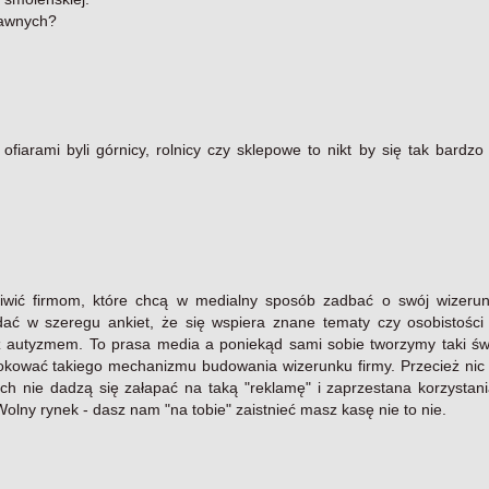
rawnych?
iarami byli górnicy, rolnicy czy sklepowe to nikt by się tak bardzo 
ziwić firmom, które chcą w medialny sposób zadbać o swój wizerun
dać w szeregu ankiet, że się wspiera znane tematy czy osobistości 
 autyzmem. To prasa media a poniekąd sami sobie tworzymy taki świ
blokować takiego mechanizmu budowania wizerunku firmy. Przecież nic
ych nie dadzą się załapać na taką "reklamę" i zaprzestana korzystan
olny rynek - dasz nam "na tobie" zaistnieć masz kasę nie to nie.