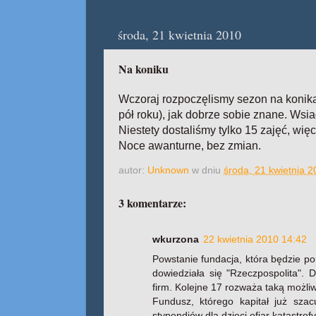
środa, 21 kwietnia 2010
Na koniku
Wczoraj rozpoczęlismy sezon na konikac
pół roku), jak dobrze sobie znane. Wsia
Niestety dostaliśmy tylko 15 zajęć, wię
Noce awanturne, bez zmian.
autor:
Unknown
w dniu
środa, 21 kwietnia 
3 komentarze:
wkurzona
22 kwietnia 2010 14:42
Powstanie fundacja, która będzie p
dowiedziała się "Rzeczpospolita". D
firm. Kolejne 17 rozważa taką możli
Fundusz, którego kapitał już szac
stypendiów dla dzieci ofiar katastrof