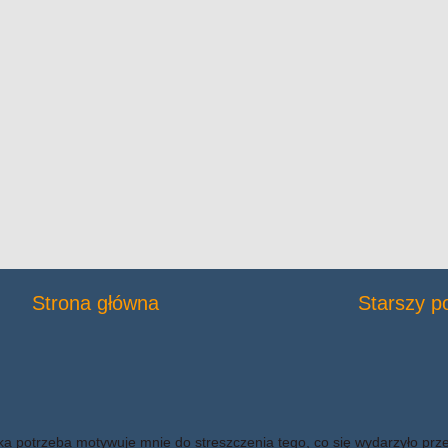
Strona główna
Starszy p
ka potrzeba motywuje mnie do streszczenia tego, co się wydarzyło prz