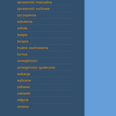
sprawność manualna
sprawność ruchowa
szczepienia
szkolenia
szkoła
święta
terapia
trudne zachowania
turnus
umiejętności
umiejętności społeczne
wakacje
wybrane
zabawa
zabawki
zdjęcia
zmiany