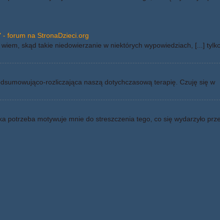
 - forum na StronaDzieci.org
wiem, skąd takie niedowierzanie w niektórych wypowiedziach, [...] tylk
odsumowująco-rozliczająca naszą dotychczasową terapię. Czuję się w
ka potrzeba motywuje mnie do streszczenia tego, co się wydarzyło prz