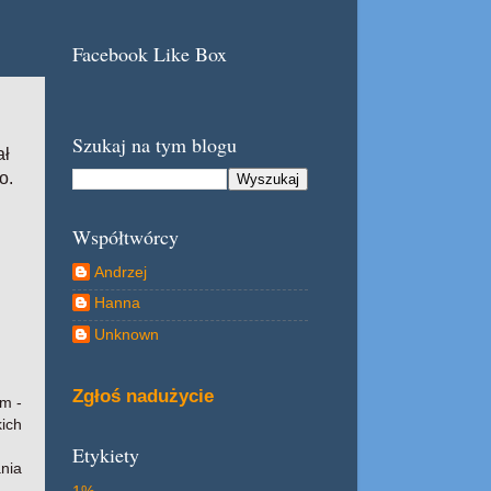
Facebook Like Box
Szukaj na tym blogu
ał
o.
Współtwórcy
Andrzej
Hanna
Unknown
Zgłoś nadużycie
m -
kich
Etykiety
nia
1%