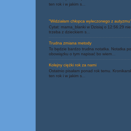
ten rok i w jakim s...
"Widziałam chłopca wyleczonego z autyzmu"
Cytat: mama_blanki w Dzisiaj o 12:56:29 nie 
trzeba z dzieckiem s...
Trudna zmiana metody
To będzie bardzo trudna notatka. Notatka p
obowiązku o tym napisać bo wiem...
Kolejny ciężki rok za nami
Ostatnio pisałam ponad rok temu. Kronikars
ten rok i w jakim s...