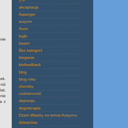
akceptacja
Asperger
autyzm
Axon
bajki
nie
basen
Bez kategorii
bieganie
biofeedback
blog
ek.
blog roku
niż
choroby
at.
codzienność
 nie
depresja
ia z
dogoterapia
Dzień Wiedzy na temat Autyzmu
dziwactwa