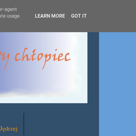
er-agent
rate usage
LEARN MORE
GOT IT
Jędrzej