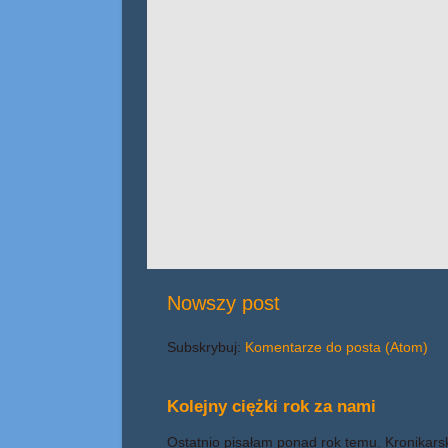
Nowszy post
Subskrybuj:
Komentarze do posta (Atom)
Kolejny ciężki rok za nami
Ostatnio pisałam ponad rok temu. Kronikars