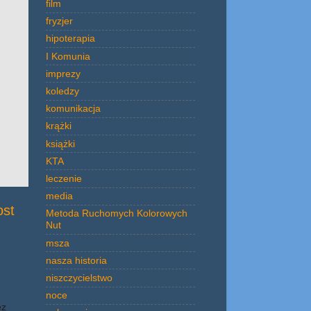
film
fryzjer
hipoterapia
I Komunia
imprezy
koledzy
komunikacja
krążki
książki
KTA
leczenie
media
ost
Metoda Ruchomych Kolorowych
Nut
msza
nasza historia
niszczycielstwo
noce
ez