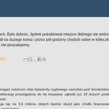
h. Było dobrze, Jędrek potraktował miejsce (którego nie widzi
dł na dużego konia i przez pół godziny chodzili sobie w kółeczk
c nie poszalejemy.
2010
omagać rodzinom ofiar katastrofy rządowego samolotu pod Smoleńskie
eklarację przystąpienia do tej inicjatywy zgłosiło już 18 dużych pols
wość.
uje się na 3,6 miliona złotych będzie służył jako źródło finansowa
y smoleńskiej.