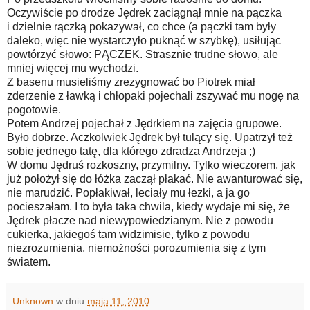
Oczywiście po drodze Jędrek zaciągnął mnie na pączka
i dzielnie rączką pokazywał, co chce (a pączki tam były
daleko, więc nie wystarczyło puknąć w szybkę), usiłując
powtórzyć słowo: PĄCZEK. Strasznie trudne słowo, ale
mniej więcej mu wychodzi.
Z basenu musieliśmy zrezygnować bo Piotrek miał
zderzenie z ławką i chłopaki pojechali zszywać mu nogę na
pogotowie.
Potem Andrzej pojechał z Jędrkiem na zajęcia grupowe.
Było dobrze. Aczkolwiek Jędrek był tulący się. Upatrzył też
sobie jednego tatę, dla którego zdradza Andrzeja ;)
W domu Jędruś rozkoszny, przymilny. Tylko wieczorem, jak
już położył się do łóżka zaczął płakać. Nie awanturować się,
nie marudzić. Popłakiwał, leciały mu łezki, a ja go
pocieszałam. I to była taka chwila, kiedy wydaje mi się, że
Jędrek płacze nad niewypowiedzianym. Nie z powodu
cukierka, jakiegoś tam widzimisie, tylko z powodu
niezrozumienia, niemożności porozumienia się z tym
światem.
Unknown
w dniu
maja 11, 2010