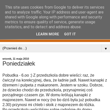
This site uses cookies from Google to deliver its services
and to analyze traffic. Your IP address and user-agent are
shared with Google along with performance and security
metrics to ensure quality of service, generate usage
statistics, and to detect and address abuse.
LEARN MORE
GOT IT
▼
wtorek, 11 maja 2010
Poniedziałek
Pobudka - 6.oo :) Z przedszkola dobre wieści: raz, że
ćwiczył na korekcyjnej, dwa, że ładnie jadł. Nawet kanapki z
dżemem i pulpeta z makaronem. Jestem w szoku. Dobrze,
że dziecko chodzi do przedszkola, przynajmniej coś
porządnego czasem zje. W domu królują kanapki z
majonezem. Nawet w nocy (no bo dziś była już pobudka
2.30) przynosi mi chleb i słoik z majonezem do łóżka.
Po przedszkolu wróciliśmy sobie radośnie do domu.