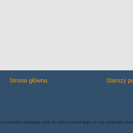
Strona główna
Starszy p
ka potrzeba motywuje mnie do streszczenia tego, co się wydarzyło prz