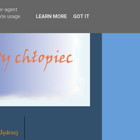
er-agent
rate usage
LEARN MORE
GOT IT
Jędrzej