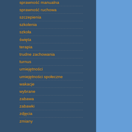
sprawność manualna
sprawność ruchowa
szczepienia
szkolenia
szkoła
święta
terapia
trudne zachowania
turnus
umiejętności
umiejętności społeczne
wakacje
wybrane
zabawa
zabawki
zdjęcia
zmiany