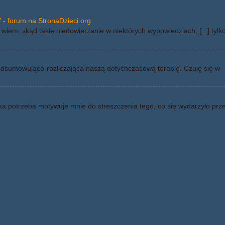
 - forum na StronaDzieci.org
wiem, skąd takie niedowierzanie w niektórych wypowiedziach, [...] tylk
odsumowująco-rozliczająca naszą dotychczasową terapię. Czuję się w
ka potrzeba motywuje mnie do streszczenia tego, co się wydarzyło prz