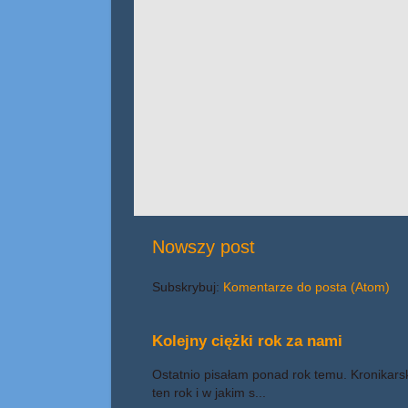
Nowszy post
Subskrybuj:
Komentarze do posta (Atom)
Kolejny ciężki rok za nami
Ostatnio pisałam ponad rok temu. Kronikars
ten rok i w jakim s...