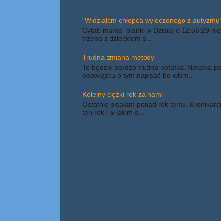
"Widziałam chłopca wyleczonego z autyzmu"
Cytat: mama_blanki w Dzisiaj o 12:56:29 nie 
trzeba z dzieckiem s...
Trudna zmiana metody
To będzie bardzo trudna notatka. Notatka p
obowiązku o tym napisać bo wiem...
Kolejny ciężki rok za nami
Ostatnio pisałam ponad rok temu. Kronikars
ten rok i w jakim s...