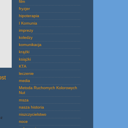
film
fryzjer
hipoterapia
I Komunia
imprezy
koledzy
komunikacja
krążki
książki
KTA
leczenie
ost
media
Metoda Ruchomych Kolorowych
Nut
msza
nasza historia
niszczycielstwo
ez
noce