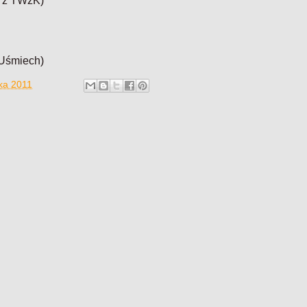
3 z TWzK)
 Uśmiech)
ika 2011