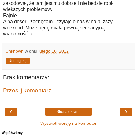
zakodował, że tam jest mu dobrze i nie będzie robił
większych problemów.
Fajnie.
A na deser - zachęcam - czytajcie nas w najbliższy
weekend. Może będę miała pewną sensacyjną
wiadomość ;)
Unknown
w dniu
lutego 16, 2012
Udostępnij
Brak komentarzy:
Prześlij komentarz
‹
›
Strona główna
Wyświetl wersję na komputer
Współtwórcy