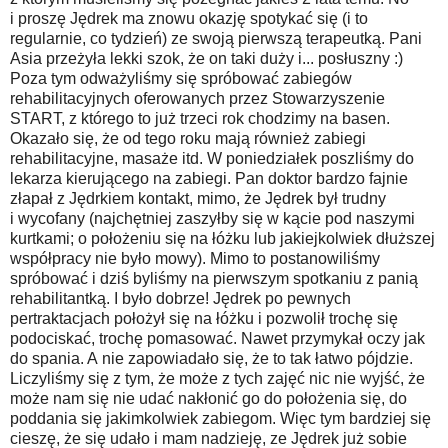
i proszę Jędrek ma znowu okazję spotykać się (i to
regularnie, co tydzień) ze swoją pierwszą terapeutką. Pani
Asia przeżyła lekki szok, że on taki duży i... posłuszny :)
Poza tym odważyliśmy się spróbować zabiegów
rehabilitacyjnych oferowanych przez Stowarzyszenie
START, z którego to już trzeci rok chodzimy na basen.
Okazało się, że od tego roku mają również zabiegi
rehabilitacyjne, masaże itd. W poniedziałek poszliśmy do
lekarza kierującego na zabiegi. Pan doktor bardzo fajnie
złapał z Jędrkiem kontakt, mimo, że Jędrek był trudny
i wycofany (najchętniej zaszyłby się w kącie pod naszymi
kurtkami; o położeniu się na łóżku lub jakiejkolwiek dłuższej
współpracy nie było mowy). Mimo to postanowiliśmy
spróbować i dziś byliśmy na pierwszym spotkaniu z panią
rehabilitantką. I było dobrze! Jędrek po pewnych
pertraktacjach położył się na łóżku i pozwolił trochę się
podociskać, trochę pomasować. Nawet przymykał oczy jak
do spania. A nie zapowiadało się, że to tak łatwo pójdzie.
Liczyliśmy się z tym, że może z tych zajęć nic nie wyjść, że
może nam się nie udać nakłonić go do położenia się, do
poddania się jakimkolwiek zabiegom. Więc tym bardziej się
cieszę, że się udało i mam nadzieję, ze Jędrek już sobie