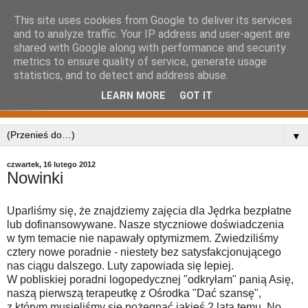
This site uses cookies from Google to deliver its services
and to analyze traffic. Your IP address and user-agent are
shared with Google along with performance and security
metrics to ensure quality of service, generate usage
statistics, and to detect and address abuse.
LEARN MORE
GOT IT
▼
czwartek, 16 lutego 2012
Nowinki
Uparliśmy się, że znajdziemy zajęcia dla Jędrka bezpłatne
lub dofinansowywane. Nasze styczniowe doświadczenia
w tym temacie nie napawały optymizmem. Zwiedziliśmy
cztery nowe poradnie - niestety bez satysfakcjonującego
nas ciągu dalszego. Luty zapowiada się lepiej.
W pobliskiej poradni logopedycznej "odkryłam" panią Asię,
naszą pierwszą terapeutkę z Ośrodka "Dać szansę",
z którym musieliśmy się pożegnać jakieś 2 lata temu. No