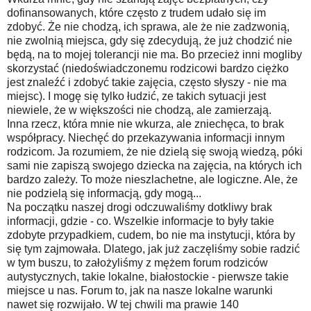
dofinansowanych, które często z trudem udało się im
zdobyć. Że nie chodzą, ich sprawa, ale że nie zadzwonią,
nie zwolnią miejsca, gdy się zdecydują, że już chodzić nie
będą, na to mojej tolerancji nie ma. Bo przecież inni mogliby
skorzystać (niedoświadczonemu rodzicowi bardzo ciężko
jest znaleźć i zdobyć takie zajęcia, często słyszy - nie ma
miejsc). I mogę się tylko łudzić, ze takich sytuacji jest
niewiele, że w większości nie chodzą, ale zamierzają.
Inna rzecz, która mnie nie wkurza, ale zniechęca, to brak
współpracy. Niechęć do przekazywania informacji innym
rodzicom. Ja rozumiem, że nie dzielą się swoją wiedzą, póki
sami nie zapiszą swojego dziecka na zajęcia, na których ich
bardzo zależy. To może nieszlachetne, ale logiczne. Ale, że
nie podzielą się informacją, gdy mogą...
Na początku naszej drogi odczuwaliśmy dotkliwy brak
informacji, gdzie - co. Wszelkie informacje to były takie
zdobyte przypadkiem, cudem, bo nie ma instytucji, która by
się tym zajmowała. Dlatego, jak już zaczęliśmy sobie radzić
w tym buszu, to założyliśmy z mężem forum rodziców
autystycznych, takie lokalne, białostockie - pierwsze takie
miejsce u nas. Forum to, jak na nasze lokalne warunki
nawet się rozwijało. W tej chwili ma prawie 140