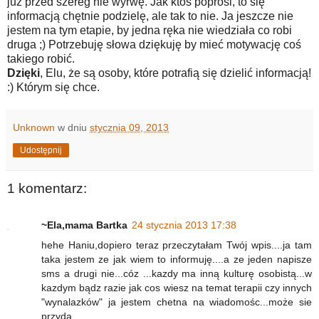
już przed szereg nie wyrwę. Jak ktoś poprosi, to się
informacją chętnie podzielę, ale tak to nie. Ja jeszcze nie
jestem na tym etapie, by jedna ręka nie wiedziała co robi
druga ;) Potrzebuję słowa dziękuję by mieć motywację coś
takiego robić.
Dzięki
, Elu, że są osoby, które potrafią się dzielić informacją!
:) Którym się chce.
Unknown
w dniu
stycznia 09, 2013
Udostępnij
1 komentarz:
~Ela,mama Bartka
24 stycznia 2013 17:38
hehe Haniu,dopiero teraz przeczytałam Twój wpis....ja tam
taka jestem ze jak wiem to informuję....a ze jeden napisze
sms a drugi nie...cóz ...kazdy ma inną kulturę osobistą...w
kazdym bądz razie jak cos wiesz na temat terapii czy innych
"wynalazków" ja jestem chetna na wiadomośc...może sie
przyda.