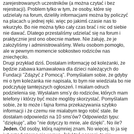
zarejestrowanych uczestników (a można czytać i bez
rejestracji). Problem tylko w tym, że osoby, które się
udzielały na forum, dzieliły informacjami można by policzyć
na placach u jednej ręki. więc po jakimś czasie nas to
wkurzyło. Bo nie można tylko cały czas brać i nic od siebie
nie dawać. Dlatego przestaliśmy udzielać się na forum i
praktycznie jest ono obecnie martwe. Nie żałuję, że je
założyliśmy i administrowaliśmy. Wielu osobom pomogło,
ale w pewnym momencie sobkostwo rodziców nas
zniechęciło.
Drugi przykład dziś. Dostałam informację od koleżanki, że
będzie zabawa karnawałowa dla dzieci należących do
Fundacji "Zdążyć z Pomocą". Pomyślałam sobie, że gdyby
mi o tym koleżanka nie napisała, to bym nie wiedziała bo nie
podczytuję tamtejszych ogłoszeń. I miałam odruch
podzielenia się. Wysłałam sms'y do rodziców, których mam
telefony i którzy być może mogliby skorzystać. Pomyślałam
sobie, że to może i fajna forma przekazywania szybko
informacji i że czemu nie miałabym tego robić stale. Ile
dostałam odpowiedzi na 10 sms'ów? Odpowiedzi typu:
"dziękuję", albo "nie dotyczy to mnie, ale dzięki". No ile?
Jeden.
Od osoby, którą najmniej znam. No więcej, to ja się