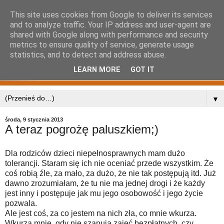
This site uses cookies from Google to deliver its services
and to analyze traffic. Your IP address and user-agent are
shared with Google along with performance and security
metrics to ensure quality of service, generate usage
statistics, and to detect and address abuse.
LEARN MORE
GOT IT
▼
środa, 9 stycznia 2013
A teraz pogrożę paluszkiem;)
Dla rodziców dzieci niepełnosprawnych mam dużo
tolerancji. Staram się ich nie oceniać przede wszystkim. Że
coś robią źle, za mało, za dużo, że nie tak postępują itd. Już
dawno zrozumiałam, że tu nie ma jednej drogi i że każdy
jest inny i postępuje jak mu jego osobowość i jego życie
pozwala.
Ale jest coś, za co jestem na nich zła, co mnie wkurza.
Wkurza mnie, gdy nie szanują zajęć bezpłatnych, czy