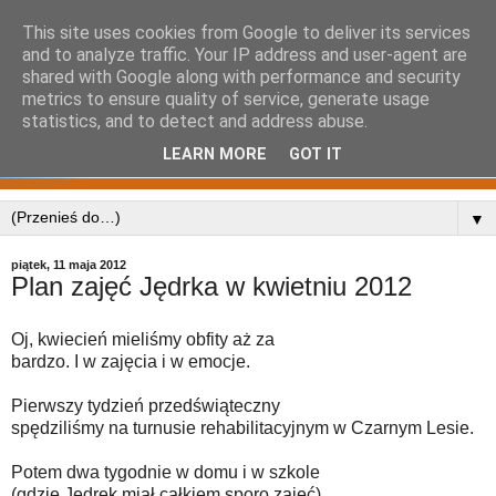
This site uses cookies from Google to deliver its services
and to analyze traffic. Your IP address and user-agent are
shared with Google along with performance and security
metrics to ensure quality of service, generate usage
statistics, and to detect and address abuse.
LEARN MORE
GOT IT
▼
piątek, 11 maja 2012
Plan zajęć Jędrka w kwietniu 2012
Oj, kwiecień mieliśmy obfity aż za
bardzo. I w zajęcia i w emocje.
Pierwszy tydzień przedświąteczny
spędziliśmy na turnusie rehabilitacyjnym w Czarnym Lesie.
Potem dwa tygodnie w domu i w szkole
(gdzie Jędrek miał całkiem sporo zajęć).