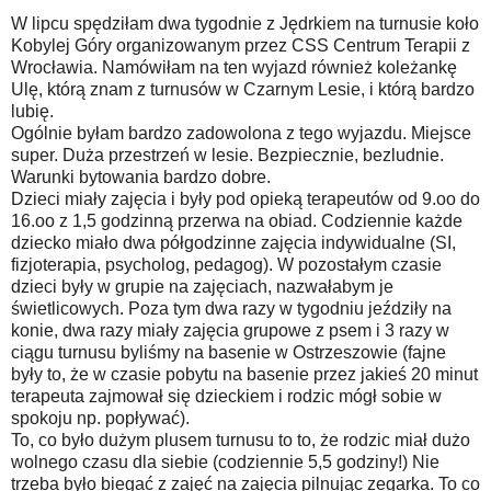
W lipcu spędziłam dwa tygodnie z Jędrkiem na turnusie koło
Kobylej Góry organizowanym przez CSS Centrum Terapii z
Wrocławia. Namówiłam na ten wyjazd również koleżankę
Ulę, którą znam z turnusów w Czarnym Lesie, i którą bardzo
lubię.
Ogólnie byłam bardzo zadowolona z tego wyjazdu. Miejsce
super. Duża przestrzeń w lesie. Bezpiecznie, bezludnie.
Warunki bytowania bardzo dobre.
Dzieci miały zajęcia i były pod opieką terapeutów od 9.oo do
16.oo z 1,5 godzinną przerwa na obiad. Codziennie każde
dziecko miało dwa półgodzinne zajęcia indywidualne (SI,
fizjoterapia, psycholog, pedagog). W pozostałym czasie
dzieci były w grupie na zajęciach, nazwałabym je
świetlicowych. Poza tym dwa razy w tygodniu jeździły na
konie, dwa razy miały zajęcia grupowe z psem i 3 razy w
ciągu turnusu byliśmy na basenie w Ostrzeszowie (fajne
były to, że w czasie pobytu na basenie przez jakieś 20 minut
terapeuta zajmował się dzieckiem i rodzic mógł sobie w
spokoju np. popływać).
To, co było dużym plusem turnusu to to, że rodzic miał dużo
wolnego czasu dla siebie (codziennie 5,5 godziny!) Nie
trzeba było biegać z zajęć na zajęcia pilnując zegarka. To co