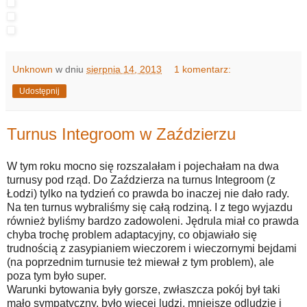
Unknown
w dniu
sierpnia 14, 2013
1 komentarz:
Udostępnij
Turnus Integroom w Zaździerzu
W tym roku mocno się rozszalałam i pojechałam na dwa
turnusy pod rząd. Do Zaździerza na turnus Integroom (z
Łodzi) tylko na tydzień co prawda bo inaczej nie dało rady.
Na ten turnus wybraliśmy się całą rodziną. I z tego wyjazdu
również byliśmy bardzo zadowoleni. Jędrula miał co prawda
chyba trochę problem adaptacyjny, co objawiało się
trudnością z zasypianiem wieczorem i wieczornymi bejdami
(na poprzednim turnusie też miewał z tym problem), ale
poza tym było super.
Warunki bytowania były gorsze, zwłaszcza pokój był taki
mało sympatyczny, było więcej ludzi, mniejsze odludzie i