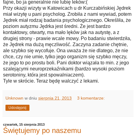
fajne, bo ja generalnie nie lubię leków:(
Przy okazji wizyty w Katowicach u dr Kurczabińskiej Jędrek
miał wizytę u pani psycholog. Zrobiła z nami wywiad, potem
Jędrek miał rodzaj badania psychologicznego. Określiła, że
poziom autyzmu Jędrka jest średni. Że jest bardzo
kontaktowy, otwarty, ma mało lęków jak na autystę, a z
drugiej strony - prawie wcale mowy. Po badaniu stwierdziła,
że Jędrek ma dużą męczliwość. Zaczyna zadanie chętnie,
ale szybko się wycofuje. Ona uważa że nie dlatego, że nie
chce, czy nie umie, tylko jego organizm się szybko męczy,
że jego to po prostu boli. Pani doktor wiązała to min. z jego
szalejącymi neuroprzekaźnikami (bardzo wysoki poziom
serotoniny, która jest spowalniaczem).
Tyle w skrócie. Teraz będę walczyć z lekami.
Unknown
w dniu
sierpnia 21, 2013
3 komentarze:
Udostępnij
czwartek, 15 sierpnia 2013
Świętujemy po naszemu