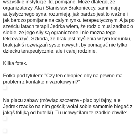
wszystkie instytucje itd. pomijane. Może dlatego, że
organizatorzy, Ala i Stanisław Brakonieccy, sami mają
autystycznego syna, rozumieją, jak bardzo jest to ważne i
jak bardzo pomijane na całym rynku terapeutycznym. A ja po
sześciu latach terapii Jędrka wiem, że rodzic musi zadbać o
siebie, że jego siły są ograniczone i nie można tego
lekceważyć. Szkoda, że brak jest myślenia w tym kierunku,
brak jakiś rozwiązań systemowych, by pomagać nie tylko
dziecku terapeutycznie, ale i całej rodzinie.
Kilka fotek.
Fotka pod tytułem: "Czy ten chłopiec oby na pewno ma
problem z kontaktem wzrokowym?"
Na placu zabaw (mówiąc szczerze - plac był fajny, ale
Jędrek rzadko na nim gościł; wolał sobie samotnie biegać z
jakąś folijką od butelki). Tu uchwyciłam te rzadkie chwile: