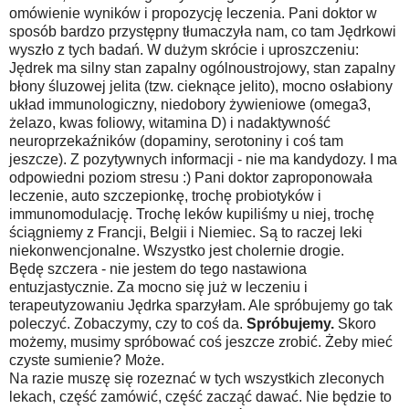
omówienie wyników i propozycję leczenia. Pani doktor w
sposób bardzo przystępny tłumaczyła nam, co tam Jędrkowi
wyszło z tych badań. W dużym skrócie i uproszczeniu:
Jędrek ma silny stan zapalny ogólnoustrojowy, stan zapalny
błony śluzowej jelita (tzw. cieknące jelito), mocno osłabiony
układ immunologiczny, niedobory żywieniowe (omega3,
żelazo, kwas foliowy, witamina D) i nadaktywność
neuroprzekaźników (dopaminy, serotoniny i coś tam
jeszcze). Z pozytywnych informacji - nie ma kandydozy. I ma
odpowiedni poziom stresu :) Pani doktor zaproponowała
leczenie, auto szczepionkę, trochę probiotyków i
immunomodulację. Trochę leków kupiliśmy u niej, trochę
ściągniemy z Francji, Belgii i Niemiec. Są to raczej leki
niekonwencjonalne. Wszystko jest cholernie drogie.
Będę szczera - nie jestem do tego nastawiona
entuzjastycznie. Za mocno się już w leczeniu i
terapeutyzowaniu Jędrka sparzyłam. Ale spróbujemy go tak
poleczyć. Zobaczymy, czy to coś da.
Spróbujemy.
Skoro
możemy, musimy spróbować coś jeszcze zrobić. Żeby mieć
czyste sumienie? Może.
Na razie muszę się rozeznać w tych wszystkich zleconych
lekach, część zamówić, część zacząć dawać. Nie będzie to