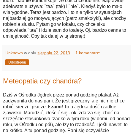
ludzi. I ładnie komunikuje, że coś chce lub nie. Naprawdę
adekwatnie używa: "taa" (tak) i "nie". Kiedyś było to mało
wiarygodne. Teraz jest bardzo. I to nie tylko w sytuacjach
najbardziej go motywujących (patrz smakołyki), ale choćby i
robienia siusiu. Pytam go w lokalu, czy chce siku,
odpowiada "taa" i idzie sam do toalety. Oj, bardzo cenna to
umiejętność. Oby tak dalej w tą stronę:)
Unknown
w dniu
sierpnia 22, 2013
1 komentarz:
Udostępnij
Meteopatia czy chandra?
Dziś w Ośrodku Jędrek przez ponad godzinę płakał. Aż
zadzwoniła do nas pani. Że jest grzeczny, ale nic nie chce
robić, siedzi i płacze.
Łzami!
To u Jędrka dość rzadkie
zjawisko. Marudzić, złościć się - ok, zdarza się, choć na
szczęście stosunkowo rzadko w tym roku (w domu od ponad
roku, w Ośrodku od pół), ale łzy to rzadkość. I jeśli nawet, to
na krótko. A tu ponad godzinę. Pani się oczywiście