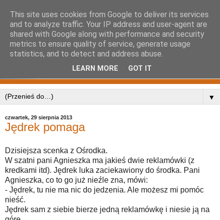
This site uses cookies from Google to deliver its services
and to analyze traffic. Your IP address and user-agent are
shared with Google along with performance and security
metrics to ensure quality of service, generate usage
statistics, and to detect and address abuse.
LEARN MORE
GOT IT
▼
czwartek, 29 sierpnia 2013
Jędrek pomaga
Dzisiejsza scenka z Ośrodka.
W szatni pani Agnieszka ma jakieś dwie reklamówki (z
kredkami itd). Jędrek luka zaciekawiony do środka. Pani
Agnieszka, co to go już nieźle zna, mówi:
- Jędrek, tu nie ma nic do jedzenia. Ale możesz mi pomóc
nieść.
Jędrek sam z siebie bierze jedną reklamówkę i niesie ją na
górę.