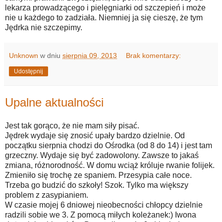
lekarza prowadzącego i pielęgniarki od szczepień i może
nie u każdego to zadziała. Niemniej ja się cieszę, że tym
Jędrka nie szczepimy.
Unknown
w dniu
sierpnia 09, 2013
Brak komentarzy:
Udostępnij
Upalne aktualności
Jest tak gorąco, że nie mam siły pisać.
Jędrek wydaje się znosić upały bardzo dzielnie. Od
początku sierpnia chodzi do Ośrodka (od 8 do 14) i jest tam
grzeczny. Wydaje się być zadowolony. Zawsze to jakaś
zmiana, różnorodność. W domu wciąż króluje rwanie folijek.
Zmieniło się trochę ze spaniem. Przesypia całe noce.
Trzeba go budzić do szkoły! Szok. Tylko ma większy
problem z zasypianiem.
W czasie mojej 6 dniowej nieobecności chłopcy dzielnie
radzili sobie we 3. Z pomocą miłych koleżanek:) Iwona