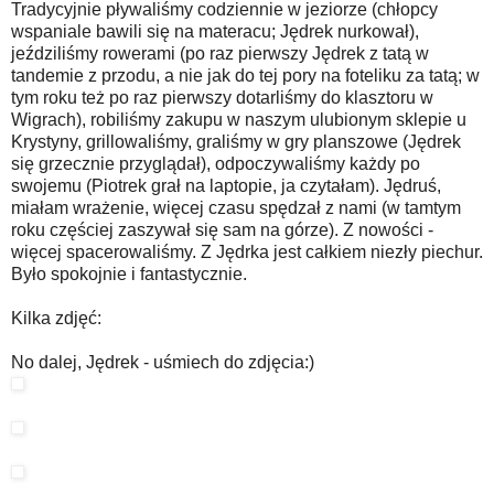
Tradycyjnie pływaliśmy codziennie w jeziorze (chłopcy
wspaniale bawili się na materacu; Jędrek nurkował),
jeździliśmy rowerami (po raz pierwszy Jędrek z tatą w
tandemie z przodu, a nie jak do tej pory na foteliku za tatą; w
tym roku też po raz pierwszy dotarliśmy do klasztoru w
Wigrach), robiliśmy zakupu w naszym ulubionym sklepie u
Krystyny, grillowaliśmy, graliśmy w gry planszowe (Jędrek
się grzecznie przyglądał), odpoczywaliśmy każdy po
swojemu (Piotrek grał na laptopie, ja czytałam). Jędruś,
miałam wrażenie, więcej czasu spędzał z nami (w tamtym
roku częściej zaszywał się sam na górze). Z nowości -
więcej spacerowaliśmy. Z Jędrka jest całkiem niezły piechur.
Było spokojnie i fantastycznie.
Kilka zdjęć:
No dalej, Jędrek - uśmiech do zdjęcia:)