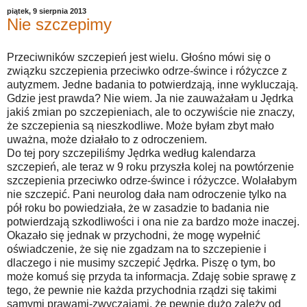
piątek, 9 sierpnia 2013
Nie szczepimy
Przeciwników szczepień jest wielu. Głośno mówi się o
związku szczepienia przeciwko odrze-śwince i różyczce z
autyzmem. Jedne badania to potwierdzają, inne wykluczają.
Gdzie jest prawda? Nie wiem. Ja nie zauważałam u Jędrka
jakiś zmian po szczepieniach, ale to oczywiście nie znaczy,
że szczepienia są nieszkodliwe. Może byłam zbyt mało
uważna, może działało to z odroczeniem.
Do tej pory szczepiliśmy Jędrka według kalendarza
szczepień, ale teraz w 9 roku przyszła kolej na powtórzenie
szczepienia przeciwko odrze-śwince i różyczce. Wolałabym
nie szczepić. Pani neurolog dała nam odroczenie tylko na
pół roku bo powiedziała, że w zasadzie to badania nie
potwierdzają szkodliwości i ona nie za bardzo może inaczej.
Okazało się jednak w przychodni, że mogę wypełnić
oświadczenie, że się nie zgadzam na to szczepienie i
dlaczego i nie musimy szczepić Jędrka. Piszę o tym, bo
może komuś się przyda ta informacja. Zdaję sobie sprawę z
tego, że pewnie nie każda przychodnia rządzi się takimi
samymi prawami-zwyczajami, że pewnie dużo zależy od