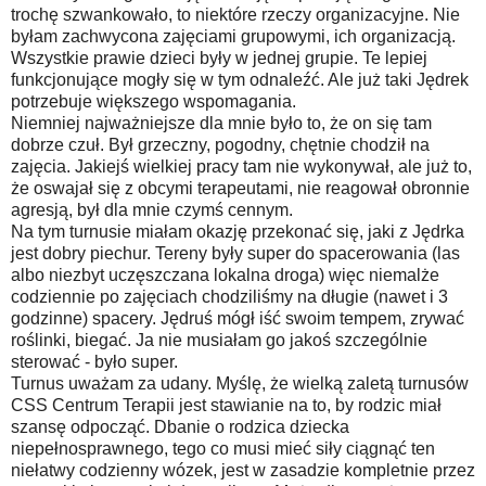
trochę szwankowało, to niektóre rzeczy organizacyjne. Nie
byłam zachwycona zajęciami grupowymi, ich organizacją.
Wszystkie prawie dzieci były w jednej grupie. Te lepiej
funkcjonujące mogły się w tym odnaleźć. Ale już taki Jędrek
potrzebuje większego wspomagania.
Niemniej najważniejsze dla mnie było to, że on się tam
dobrze czuł. Był grzeczny, pogodny, chętnie chodził na
zajęcia. Jakiejś wielkiej pracy tam nie wykonywał, ale już to,
że oswajał się z obcymi terapeutami, nie reagował obronnie
agresją, był dla mnie czymś cennym.
Na tym turnusie miałam okazję przekonać się, jaki z Jędrka
jest dobry piechur. Tereny były super do spacerowania (las
albo niezbyt uczęszczana lokalna droga) więc niemalże
codziennie po zajęciach chodziliśmy na długie (nawet i 3
godzinne) spacery. Jędruś mógł iść swoim tempem, zrywać
roślinki, biegać. Ja nie musiałam go jakoś szczególnie
sterować - było super.
Turnus uważam za udany. Myślę, że wielką zaletą turnusów
CSS Centrum Terapii jest stawianie na to, by rodzic miał
szansę odpocząć. Dbanie o rodzica dziecka
niepełnosprawnego, tego co musi mieć siły ciągnąć ten
niełatwy codzienny wózek, jest w zasadzie kompletnie przez