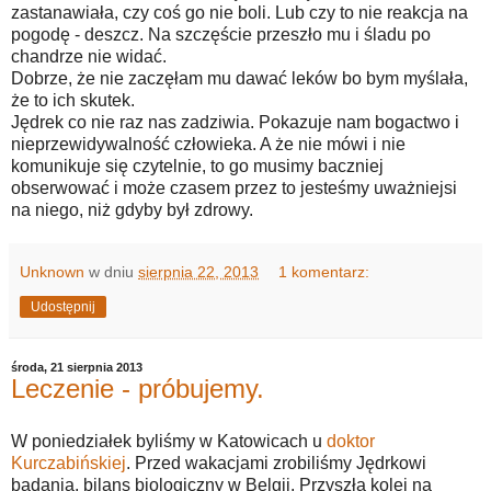
zastanawiała, czy coś go nie boli. Lub czy to nie reakcja na
pogodę - deszcz. Na szczęście przeszło mu i śladu po
chandrze nie widać.
Dobrze, że nie zaczęłam mu dawać leków bo bym myślała,
że to ich skutek.
Jędrek co nie raz nas zadziwia. Pokazuje nam bogactwo i
nieprzewidywalność człowieka. A że nie mówi i nie
komunikuje się czytelnie, to go musimy baczniej
obserwować i może czasem przez to jesteśmy uważniejsi
na niego, niż gdyby był zdrowy.
Unknown
w dniu
sierpnia 22, 2013
1 komentarz:
Udostępnij
środa, 21 sierpnia 2013
Leczenie - próbujemy.
W poniedziałek byliśmy w Katowicach u
doktor
Kurczabińskiej
. Przed wakacjami zrobiliśmy Jędrkowi
badania, bilans biologiczny w Belgii. Przyszła kolej na