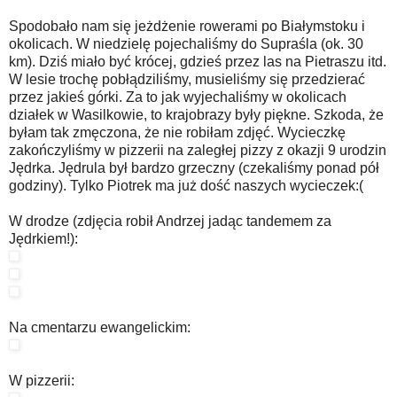
Spodobało nam się jeżdżenie rowerami po Białymstoku i
okolicach. W niedzielę pojechaliśmy do Supraśla (ok. 30
km). Dziś miało być krócej, gdzieś przez las na Pietraszu itd.
W lesie trochę pobłądziliśmy, musieliśmy się przedzierać
przez jakieś górki. Za to jak wyjechaliśmy w okolicach
działek w Wasilkowie, to krajobrazy były piękne. Szkoda, że
byłam tak zmęczona, że nie robiłam zdjęć. Wycieczkę
zakończyliśmy w pizzerii na zaległej pizzy z okazji 9 urodzin
Jędrka. Jędrula był bardzo grzeczny (czekaliśmy ponad pół
godziny). Tylko Piotrek ma już dość naszych wycieczek:(
W drodze (zdjęcia robił Andrzej jadąc tandemem za
Jędrkiem!):
Na cmentarzu ewangelickim:
W pizzerii: