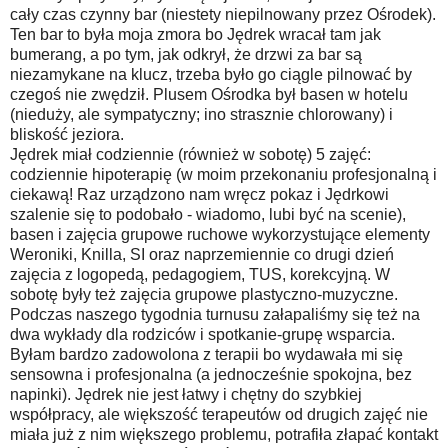
cały czas czynny bar (niestety niepilnowany przez Ośrodek).
Ten bar to była moja zmora bo Jędrek wracał tam jak
bumerang, a po tym, jak odkrył, że drzwi za bar są
niezamykane na klucz, trzeba było go ciągle pilnować by
czegoś nie zwędził. Plusem Ośrodka był basen w hotelu
(nieduży, ale sympatyczny; ino strasznie chlorowany) i
bliskość jeziora.
Jędrek miał codziennie (również w sobotę) 5 zajęć:
codziennie hipoterapię (w moim przekonaniu profesjonalną i
ciekawą! Raz urządzono nam wręcz pokaz i Jędrkowi
szalenie się to podobało - wiadomo, lubi być na scenie),
basen i zajęcia grupowe ruchowe wykorzystujące elementy
Weroniki, Knilla, SI oraz naprzemiennie co drugi dzień
zajęcia z logopedą, pedagogiem, TUS, korekcyjną. W
sobotę były też zajęcia grupowe plastyczno-muzyczne.
Podczas naszego tygodnia turnusu załapaliśmy się też na
dwa wykłady dla rodziców i spotkanie-grupę wsparcia.
Byłam bardzo zadowolona z terapii bo wydawała mi się
sensowna i profesjonalna (a jednocześnie spokojna, bez
napinki). Jędrek nie jest łatwy i chętny do szybkiej
współpracy, ale większość terapeutów od drugich zajęć nie
miała już z nim większego problemu, potrafiła złapać kontakt