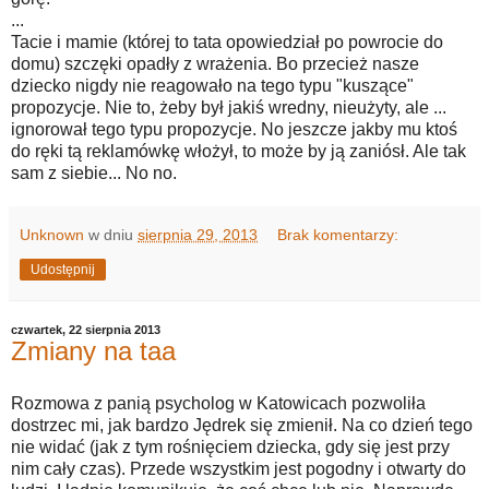
...
Tacie i mamie (której to tata opowiedział po powrocie do
domu) szczęki opadły z wrażenia. Bo przecież nasze
dziecko nigdy nie reagowało na tego typu "kuszące"
propozycje. Nie to, żeby był jakiś wredny, nieużyty, ale ...
ignorował tego typu propozycje. No jeszcze jakby mu ktoś
do ręki tą reklamówkę włożył, to może by ją zaniósł. Ale tak
sam z siebie... No no.
Unknown
w dniu
sierpnia 29, 2013
Brak komentarzy:
Udostępnij
czwartek, 22 sierpnia 2013
Zmiany na taa
Rozmowa z panią psycholog w Katowicach pozwoliła
dostrzec mi, jak bardzo Jędrek się zmienił. Na co dzień tego
nie widać (jak z tym rośnięciem dziecka, gdy się jest przy
nim cały czas). Przede wszystkim jest pogodny i otwarty do