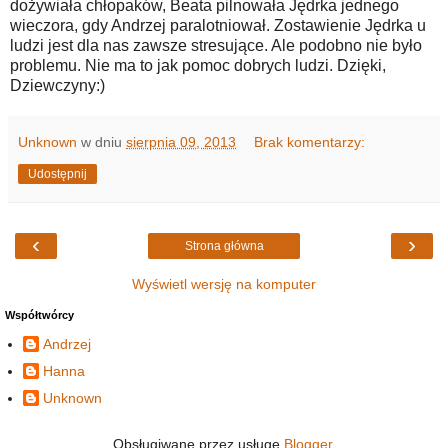
dożywiała chłopaków, Beata pilnowała Jędrka jednego
wieczora, gdy Andrzej paralotniował. Zostawienie Jędrka u
ludzi jest dla nas zawsze stresujące. Ale podobno nie było
problemu. Nie ma to jak pomoc dobrych ludzi. Dzięki,
Dziewczyny:)
Unknown
w dniu
sierpnia 09, 2013
Brak komentarzy:
Udostępnij
‹
›
Strona główna
Wyświetl wersję na komputer
Współtwórcy
Andrzej
Hanna
Unknown
Obsługiwane przez usługę
Blogger
.