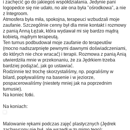
i zachęcić go do jakiegoś współdziałania. Jedynie pani
logopedce się nie udało, no ale ona była "ośrodkowa", a nie
z Integroom.
Atmosfera była miła, spokojna, terapeuci wzbudzali moje
zaufanie. Szczególnie cenny był dla mnie kontakt i rozmowy
z panią Anną Łężak, która wydawał mi się bardzo mądrą
kobietą, mądrym terapeutą.
Ten turnus podbudował moje zaufanie do terapeutów
(mocno nadszarpnięte pewnymi dawnymi doświadczeniami,
do których nie chce wracać) i terapii. Rozmowa z panią Anią
utwierdziła mnie w przekonaniu, że za Jędrkiem trzeba
bardziej podążać, jak go ustawiać.
Rodzinnie też trochę skorzystaliśmy, np. pograliśmy w
bilard, popływaliśmy na basenie i w jeziorze,
pospacerowaliśmy (niestety mniej jak na poprzednim
turnusie).
Na koniec fotki.
Na koniach:
Malowanie rękami podczas zajęć plastycznych (Jędrek
zachwycony nie był, ale wszedł w to mimo tego):