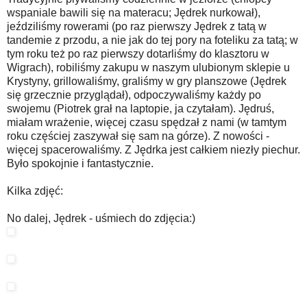
wspaniale bawili się na materacu; Jędrek nurkował),
jeździliśmy rowerami (po raz pierwszy Jędrek z tatą w
tandemie z przodu, a nie jak do tej pory na foteliku za tatą; w
tym roku też po raz pierwszy dotarliśmy do klasztoru w
Wigrach), robiliśmy zakupu w naszym ulubionym sklepie u
Krystyny, grillowaliśmy, graliśmy w gry planszowe (Jędrek
się grzecznie przyglądał), odpoczywaliśmy każdy po
swojemu (Piotrek grał na laptopie, ja czytałam). Jędruś,
miałam wrażenie, więcej czasu spędzał z nami (w tamtym
roku częściej zaszywał się sam na górze). Z nowości -
więcej spacerowaliśmy. Z Jędrka jest całkiem niezły piechur.
Było spokojnie i fantastycznie.
Kilka zdjęć:
No dalej, Jędrek - uśmiech do zdjęcia:)